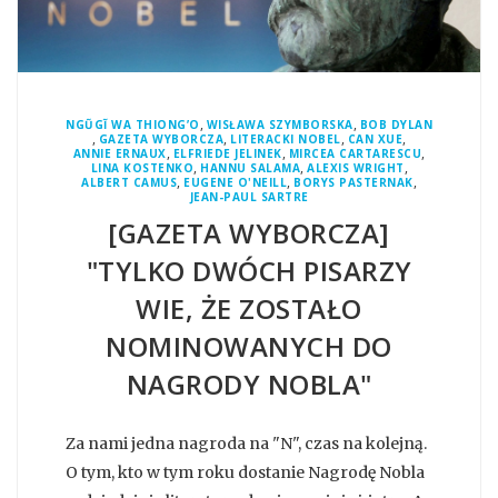
,
,
NGŨGĨ WA THIONG’O
WISŁAWA SZYMBORSKA
BOB DYLAN
,
,
,
,
GAZETA WYBORCZA
LITERACKI NOBEL
CAN XUE
,
,
,
ANNIE ERNAUX
ELFRIEDE JELINEK
MIRCEA CARTARESCU
,
,
,
LINA KOSTENKO
HANNU SALAMA
ALEXIS WRIGHT
,
,
,
ALBERT CAMUS
EUGENE O'NEILL
BORYS PASTERNAK
JEAN-PAUL SARTRE
[GAZETA WYBORCZA]
"TYLKO DWÓCH PISARZY
WIE, ŻE ZOSTAŁO
NOMINOWANYCH DO
NAGRODY NOBLA"
Za nami jedna nagroda na "N", czas na kolejną.
O tym, kto w tym roku dostanie Nagrodę Nobla