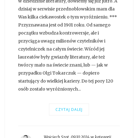
w dziedzinie literatury, dowiemy się już jutro. A
dzisiaj w serwisie przednoblowskim mam dla
Was kilka ciekawostek o tym wyróżnieniu. ***
Przyznawana jest od 1901 roku. Od samego
początku wzbudza kontrowersje, ale i
przyciąga uwagę milionów czytelników i
czytelniczek na całym świecie. Wśród jej
laureatów były gwiazdy literatury, ale też
twórcy mało na świecie znani, lub — jak w
przypadku Olgi Tokarczuk — dopiero
startujący do wielkiej kariery. Do tej pory 120
osób zostało wyróżnionych...
CZYTAJ DALEJ
Wojciech Szot
,
09.10.2024 w kategorii