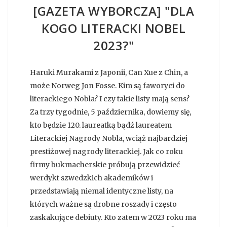
[GAZETA WYBORCZA] "DLA
KOGO LITERACKI NOBEL
2023?"
Haruki Murakami z Japonii, Can Xue z Chin, a
może Norweg Jon Fosse. Kim są faworyci do
literackiego Nobla? I czy takie listy mają sens?
Za trzy tygodnie, 5 października, dowiemy się,
kto będzie 120. laureatką bądź laureatem
Literackiej Nagrody Nobla, wciąż najbardziej
prestiżowej nagrody literackiej. Jak co roku
firmy bukmacherskie próbują przewidzieć
werdykt szwedzkich akademików i
przedstawiają niemal identyczne listy, na
których ważne są drobne roszady i często
zaskakujące debiuty. Kto zatem w 2023 roku ma