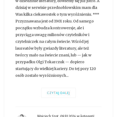
w dziedzinie literatury, dowiemy się już jutro. A
dzisiaj w serwisie przednoblowskim mam dla
Was kilka ciekawostek o tym wyróżnieniu. ***
Przyznawana jest od 1901 roku. Od samego
początku wzbudza kontrowersje, ale i
przyciąga uwagę milionów czytelników i
czytelniczek na całym świecie. Wśród jej
laureatów były gwiazdy literatury, ale też
twórcy mało na świecie znani, lub — jak w
przypadku Olgi Tokarczuk — dopiero
startujący do wielkiej kariery. Do tej pory 120
osób zostało wyróżnionych...
CZYTAJ DALEJ
Wojciech Szot
,
09.10.2024 w kategorii