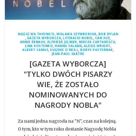
,
,
NGŨGĨ WA THIONG’O
WISŁAWA SZYMBORSKA
BOB DYLAN
,
,
,
,
GAZETA WYBORCZA
LITERACKI NOBEL
CAN XUE
,
,
,
ANNIE ERNAUX
ELFRIEDE JELINEK
MIRCEA CARTARESCU
,
,
,
LINA KOSTENKO
HANNU SALAMA
ALEXIS WRIGHT
,
,
,
ALBERT CAMUS
EUGENE O'NEILL
BORYS PASTERNAK
JEAN-PAUL SARTRE
[GAZETA WYBORCZA]
"TYLKO DWÓCH PISARZY
WIE, ŻE ZOSTAŁO
NOMINOWANYCH DO
NAGRODY NOBLA"
Za nami jedna nagroda na "N", czas na kolejną.
O tym, kto w tym roku dostanie Nagrodę Nobla