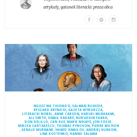
artykuły
, gatunek literacki:
proza obca
,
,
NGŨGĨ WA THIONG’O
SALMAN RUSHDIE
,
,
RYSZARD KRYNICKI
GAZETA WYBORCZA
,
,
,
LITERACKI NOBEL
ANNE CARSON
HARUKI MURAKAMI
,
,
,
ALI SMITH
ISMAIL KADARÉ
NURUDDIN FARAH
,
,
,
,
DON DELILLO
CAN XUE
MARIE NDIAYE
JON FOSSE
,
,
MIRCEA CARTARESCU
THOMAS PYNCHON
PIERRE MICHON
,
,
,
,
GERALD MURNANE
HAMID ISMAILOV
ANDRIEJ KURKOW
,
LINA KOSTENKO
HANNU SALAMA