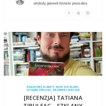
artykuły
, gatunek literacki:
proza obca
,
,
KSIĄŻKOWE KLIMATY
NOIR SUR BLANC
,
TATIANA ȚÎBULEAC
KAZIMIERZ JURCZAK
[RECENZJA] TATIANA
TIBULEAC, „SZKLANY