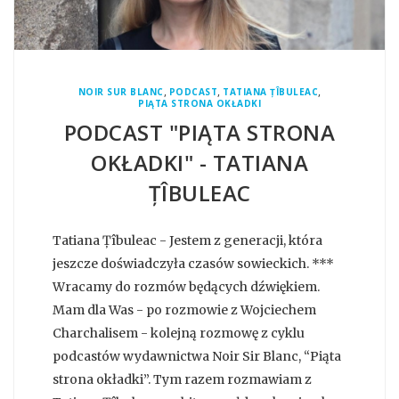
,
,
,
NOIR SUR BLANC
PODCAST
TATIANA ȚÎBULEAC
PIĄTA STRONA OKŁADKI
PODCAST "PIĄTA STRONA
OKŁADKI" - TATIANA
ȚÎBULEAC
Tatiana Țîbuleac - Jestem z generacji, która
jeszcze doświadczyła czasów sowieckich. ***
Wracamy do rozmów będących dźwiękiem.
Mam dla Was - po rozmowie z Wojciechem
Charchalisem - kolejną rozmowę z cyklu
podcastów wydawnictwa Noir Sir Blanc, “Piąta
strona okładki”. Tym razem rozmawiam z