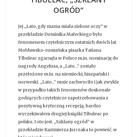
OGRÓD”
Jej „Lato, gdy mama miała zielone oczy” w
przekładzie Dominika Małeckiego było
fenomenem czytelniczym ostatnich dwóch lat.
Mołdawsko-rumuńska pisarka Tatiana
Tîbuleac zgarnęła w Polsce m.in. nominację do
nagrody Angelusa, a „Lato…” zostało
przełożone m.in. na niemiecki, hiszpański i
norweski. „Lato...” mnie zachwyciło i jak zwykle
w przypadku takich fenomenów doskonale
godzących czytelnicze zapotrzebowania z
pozytywną krytyczną recepcją, bardzo
wyczekiwałem drugiej książki Tibuleac po
polsku. I oto jest. „Szklany ogród” w
przekładzie Kazimierza Jurczaka to powieść, w