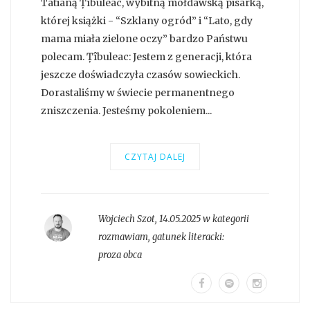
Tatianą Țîbuleac, wybitną mołdawską pisarką,
której książki - “Szklany ogród” i “Lato, gdy
mama miała zielone oczy” bardzo Państwu
polecam. Țîbuleac: Jestem z generacji, która
jeszcze doświadczyła czasów sowieckich.
Dorastaliśmy w świecie permanentnego
zniszczenia. Jesteśmy pokoleniem...
CZYTAJ DALEJ
Wojciech Szot
,
14.05.2025 w kategorii
rozmawiam
, gatunek literacki:
proza obca