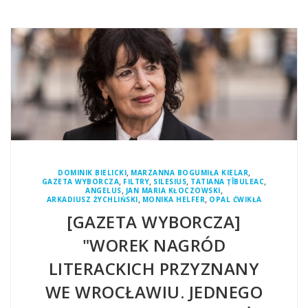
,
,
DOMINIK BIELICKI
MARZANNA BOGUMIŁA KIELAR
,
,
,
,
GAZETA WYBORCZA
FILTRY
SILESIUS
TATIANA ȚÎBULEAC
,
,
ANGELUS
JAN MARIA KŁOCZOWSKI
,
,
ARKADIUSZ ŻYCHLIŃSKI
MONIKA HELFER
OPAL ĆWIKŁA
[GAZETA WYBORCZA]
"WOREK NAGRÓD
LITERACKICH PRZYZNANY
WE WROCŁAWIU. JEDNEGO