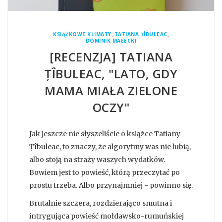
,
,
KSIĄŻKOWE KLIMATY
TATIANA ȚÎBULEAC
DOMINIK MAŁECKI
[RECENZJA] TATIANA
ȚÎBULEAC, "LATO, GDY
MAMA MIAŁA ZIELONE
OCZY"
Jak jeszcze nie słyszeliście o książce Tatiany
Țîbuleac, to znaczy, że algorytmy was nie lubią,
albo stoją na straży waszych wydatków.
Bowiem jest to powieść, którą przeczytać po
prostu trzeba. Albo przynajmniej - powinno się.
Brutalnie szczera, rozdzierająco smutna i
intrygująca powieść mołdawsko-rumuńskiej