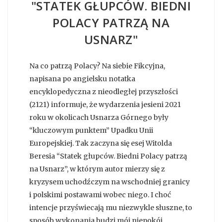
"STATEK GŁUPCÓW. BIEDNI
POLACY PATRZĄ NA
USNARZ"
Na co patrzą Polacy? Na siebie Fikcyjna,
napisana po angielsku notatka
encyklopedyczna z nieodległej przyszłości
(2121) informuje, że wydarzenia jesieni 2021
roku w okolicach Usnarza Górnego były
“kluczowym punktem” Upadku Unii
Europejskiej. Tak zaczyna się esej Witolda
Beresia “Statek głupców. Biedni Polacy patrzą
na Usnarz”, w którym autor mierzy się z
kryzysem uchodźczym na wschodniej granicy
i polskimi postawami wobec niego. I choć
intencje przyświecają mu niezwykle słuszne, to
sposób wykonania budzi mój niepokój.