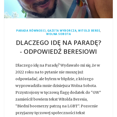
,
,
,
PARADA RÓWNOŚCI
GAZETA WYBORCZA
WITOLD BEREŚ
WOLNA SOBOTA
DLACZEGO IDĘ NA PARADĘ?
- ODPOWIEDŹ BERESIOWI
Dlaczego idę na Paradę? Wydawało mi się, że w
2022 roku na to pytanie nie muszę już
odpowiadać, ale byłem w błędzie, z którego
wyprowadziła mnie dzisiejsza Wolna Sobota.
Przystrojony w tęczową flagę dodatek do “GW”
zamieścił bowiem tekst Witolda Beresia,
“Biedni boomerzy patrzą na LGBT”. Pozornie
przyjazny tęczowej społeczności tekst