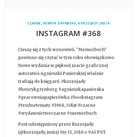
,
,
CZARNE
HENRYK GRYNBERG
KURZOJADY_INSTA
INSTAGRAM #368
Cieszę się z tych wznowień. "Memorbuch"
powinno się czytać w tym roku obowiązkowo.
Nowe wydania w pięknej szacie graficznej
autorstwa Agnieszki Pasierskiej właśnie
trafiają do księgarń. #kurzojady
#henrykgrynberg #agnieszkapasierska
#pracowniapapierówka #bookstagram
#trudnetematy #1968_50lat #czarne
#wydawnictwoczarne #memorbuch
Post udostępniony przez Kurzojady
(@kurzojady_insta) Sty 11, 2018 o 9:41 PST