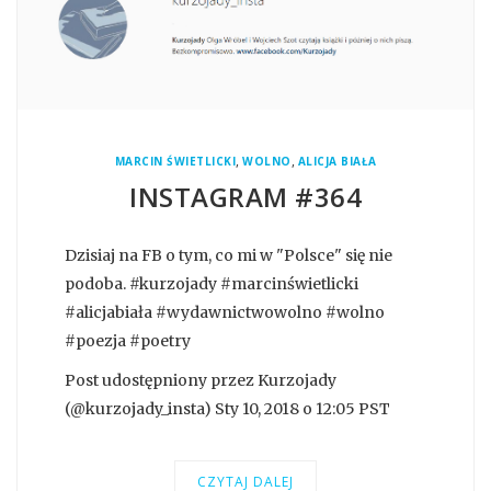
,
,
MARCIN ŚWIETLICKI
WOLNO
ALICJA BIAŁA
INSTAGRAM #364
Dzisiaj na FB o tym, co mi w "Polsce" się nie
podoba. #kurzojady #marcinświetlicki
#alicjabiała #wydawnictwowolno #wolno
#poezja #poetry
Post udostępniony przez Kurzojady
(@kurzojady_insta) Sty 10, 2018 o 12:05 PST
CZYTAJ DALEJ