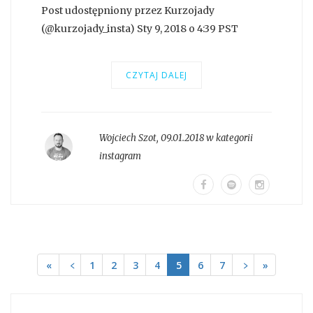
Post udostępniony przez Kurzojady
(@kurzojady_insta) Sty 9, 2018 o 4:39 PST
CZYTAJ DALEJ
Wojciech Szot
,
09.01.2018 w kategorii
instagram
«
﹤
1
2
3
4
5
6
7
﹥
»