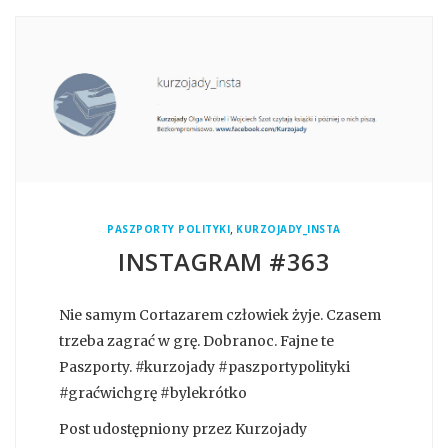
,
PASZPORTY POLITYKI
KURZOJADY_INSTA
INSTAGRAM #363
Nie samym Cortazarem człowiek żyje. Czasem
trzeba zagrać w grę. Dobranoc. Fajne te
Paszporty. #kurzojady #paszportypolityki
#graćwichgrę #bylekrótko
Post udostępniony przez Kurzojady