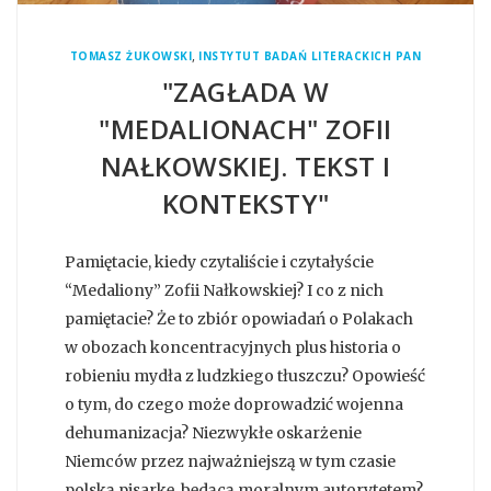
,
TOMASZ ŻUKOWSKI
INSTYTUT BADAŃ LITERACKICH PAN
"ZAGŁADA W
"MEDALIONACH" ZOFII
NAŁKOWSKIEJ. TEKST I
KONTEKSTY"
Pamiętacie, kiedy czytaliście i czytałyście
“Medaliony” Zofii Nałkowskiej? I co z nich
pamiętacie? Że to zbiór opowiadań o Polakach
w obozach koncentracyjnych plus historia o
robieniu mydła z ludzkiego tłuszczu? Opowieść
o tym, do czego może doprowadzić wojenna
dehumanizacja? Niezwykłe oskarżenie
Niemców przez najważniejszą w tym czasie
polską pisarkę, będącą moralnym autorytetem?