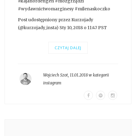
#kajanordengen #mózgrządzi
#wydawnictwomarginesy #milenaskoczko
Post udostępniony przez Kurzojady
(@kurzojady_insta) Sty 10, 2018 o 11:47 PST
CZYTAJ DALEJ
Wojciech Szot
,
11.01.2018 w kategorii
instagram