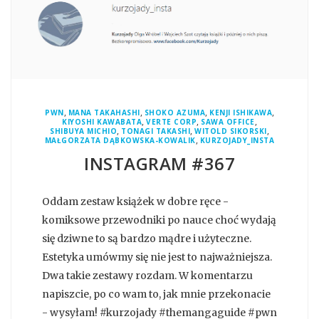
,
,
,
,
PWN
MANA TAKAHASHI
SHOKO AZUMA
KENJI ISHIKAWA
,
,
,
KIYOSHI KAWABATA
VERTE CORP
SAWA OFFICE
,
,
,
SHIBUYA MICHIO
TONAGI TAKASHI
WITOLD SIKORSKI
,
MAŁGORZATA DĄBKOWSKA-KOWALIK
KURZOJADY_INSTA
INSTAGRAM #367
Oddam zestaw książek w dobre ręce -
komiksowe przewodniki po nauce choć wydają
się dziwne to są bardzo mądre i użyteczne.
Estetyka umówmy się nie jest to najważniejsza.
Dwa takie zestawy rozdam. W komentarzu
napiszcie, po co wam to, jak mnie przekonacie
- wysyłam! #kurzojady #themangaguide #pwn