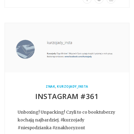
,
ZNAK
KURZOJADY_INSTA
INSTAGRAM #361
Unboxing! Unpacking! Czyli to co booktuberzy
kochają najbardziej. #kurzojady
#niespodzianka #znakhoryzont