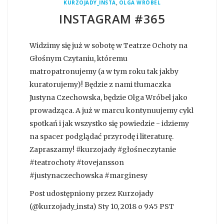
,
KURZOJADY_INSTA
OLGA WRÓBEL
INSTAGRAM #365
Widzimy się już w sobotę w Teatrze Ochoty na
Głośnym Czytaniu, któremu
matropatronujemy (a w tym roku tak jakby
kuratorujemy)! Będzie z nami tłumaczka
Justyna Czechowska, będzie Olga Wróbel jako
prowadząca. A już w marcu kontynuujemy cykl
spotkań i jak wszystko się powiedzie - idziemy
na spacer podglądać przyrodę i literaturę.
Zapraszamy! #kurzojady #głośneczytanie
#teatrochoty #tovejansson
#justynaczechowska #marginesy
Post udostępniony przez Kurzojady
(@kurzojady_insta) Sty 10, 2018 o 9:45 PST