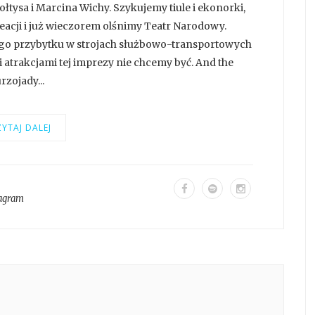
łtysa i Marcina Wichy. Szykujemy tiule i ekonorki,
acji i już wieczorem olśnimy Teatr Narodowy.
go przybytku w strojach służbowo-transportowych
 atrakcjami tej imprezy nie chcemy być. And the
rzojady...
YTAJ DALEJ
tagram