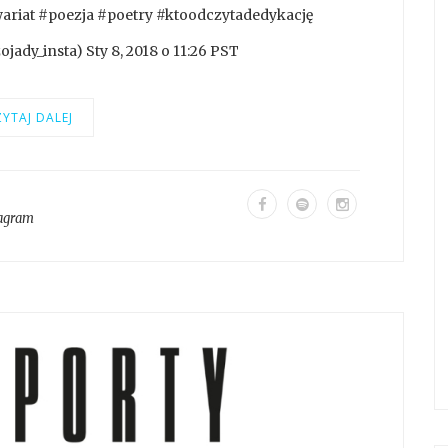
riat #poezja #poetry #ktoodczytadedykację
ady_insta) Sty 8, 2018 o 11:26 PST
YTAJ DALEJ
tagram