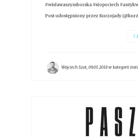
#wisławaszymborska #stopociech #antykwa
Post udostępniony przez Kurzojady (@kurzoj
CZ
Wojciech Szot
,
09.01.2018 w kategorii
ins