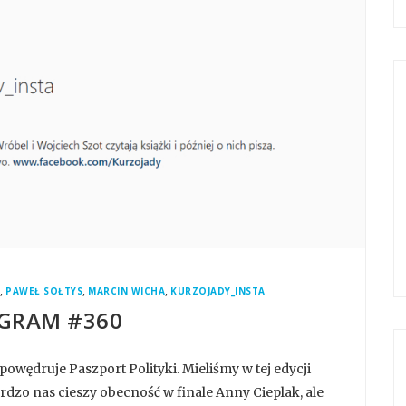
,
,
,
R
PAWEŁ SOŁTYS
MARCIN WICHA
KURZOJADY_INSTA
GRAM #360
owędruje Paszport Polityki. Mieliśmy w tej edycji
dzo nas cieszy obecność w finale Anny Cieplak, ale