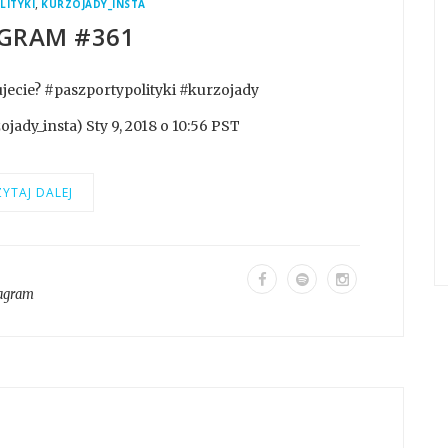
,
LITYKI
KURZOJADY_INSTA
GRAM #361
jecie? #paszportypolityki #kurzojady
ady_insta) Sty 9, 2018 o 10:56 PST
YTAJ DALEJ
tagram