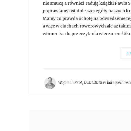
nie smucą a również radują książki Pawła So
poprawiamy ostatnie szczegóły naszych kre
Mamy co prawda ochotę na odwiedzenie te
a więc w ciuchach rowerowych ale aż takimi
winner is... do przeczytania wieczorem! #ku
CZ
Wojciech Szot
,
09.01.2018 w kategorii
ins