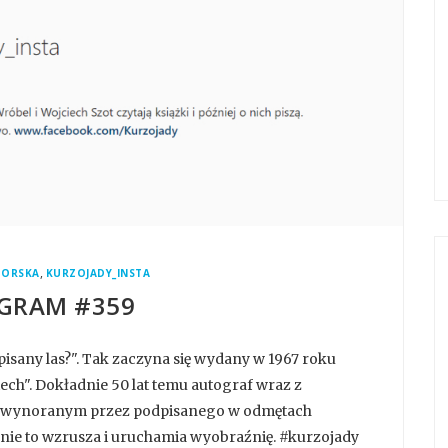
,
BORSKA
KURZOJADY_INSTA
GRAM #359
isany las?". Tak zaczyna się wydany w 1967 roku
ech". Dokładnie 50 lat temu autograf wraz z
zu wynoranym przez podpisanego w odmętach
nie to wzrusza i uruchamia wyobraźnię. #kurzojady