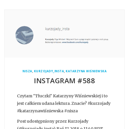
,
,
NISZA
KURZOJADY_INSTA
KATARZYNA WIŚNIEWSKA
INSTAGRAM #588
Czytam "Tłuczki" Katarzyny Wiśniewskiej i to
jest całkiem udana lektura. Znacie? #kurzojady
#katarzynawiśniewska #nisza
Post udostępniony przez Kurzojady
(@kurzojady_insta) Paź 17, 2018 o 11:40 PDT