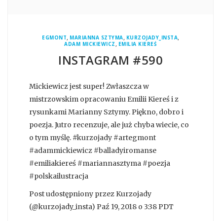
,
,
,
EGMONT
MARIANNA SZTYMA
KURZOJADY_INSTA
,
ADAM MICKIEWICZ
EMILIA KIEREŚ
INSTAGRAM #590
Mickiewicz jest super! Zwłaszcza w
mistrzowskim opracowaniu Emilii Kiereś i z
rysunkami Marianny Sztymy. Piękno, dobro i
poezja. Jutro recenzuje, ale już chyba wiecie, co
o tym myślę. #kurzojady #artegmont
#adammickiewicz #balladyiromanse
#emiliakiereś #mariannasztyma #poezja
#polskailustracja
Post udostępniony przez Kurzojady
(@kurzojady_insta) Paź 19, 2018 o 3:38 PDT