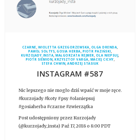
,
,
,
CZARNE
WIOLETTA GRZEGORZEWSKA
OLGA DRENDA
,
,
,
PAWEŁ SOŁTYS
GOSIA HERBA
PIOTR PAZIŃSKI
,
,
,
KURZOJADY_INSTA
MAŁGORZATA REJMER
OLA NIEPSUJ
,
,
,
PIOTR SIEMION
KRZYSZTOF VARGA
MACIEJ CICHY
,
STEFA CHWIN
ANDRZEJ STASIUK
INSTAGRAM #587
Nic lepszego nie mogło dziś wpaść w moje ręce.
#kurzojady #koty #psy #olaniepsuj
#gosiaherba #czarne #zwierzątka
Post udostępniony przez Kurzojady
(@kurzojady_insta) Paź 17, 2018 o 8:00 PDT