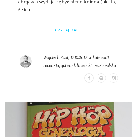
obrączek wydaje się być nieunikniona. Jak i to,
że ich...
CZYTAJ DALEJ
Wojciech Szot
,
17.10.2018 w kategorii
recenzja
, gatunek literacki:
proza polska