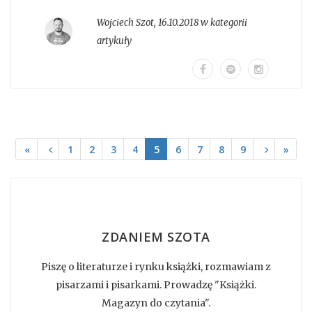
Wojciech Szot
,
16.10.2018 w kategorii
artykuły
«
﹤
1
2
3
4
5
6
7
8
9
﹥
»
ZDANIEM SZOTA
Piszę o literaturze i rynku książki, rozmawiam z
pisarzami i pisarkami. Prowadzę "Książki.
Magazyn do czytania".