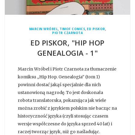
,
,
,
MARCIN WRÓBEL
TIMOF COMICS
ED PISKOR
PIOTR CZARNOTA
ED PISKOR, "HIP HOP
GENEALOGIA - 1"
Marcin Wróbel i Piotr Czarnota za tłumaczenie
komiksu „Hip Hop. Genealogia” (tom 1)
powinni dostać jakąś specjalnie dla nich
ustanowioną nagrodę. To jest doskonała
robota translatorska, pokazująca jak wiele
można zrobić z językiem polskim nie bacząc na
historyczność języka (czyli stosując czasem
wersje współczesne do języka sprzed 40 lat) i
raczej tworząc język, niż go naśladując.