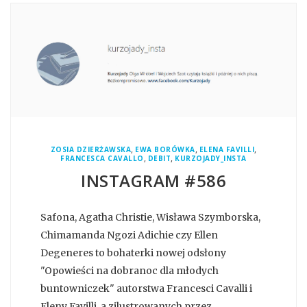
,
,
,
ZOSIA DZIERŻAWSKA
EWA BORÓWKA
ELENA FAVILLI
,
,
FRANCESCA CAVALLO
DEBIT
KURZOJADY_INSTA
INSTAGRAM #586
Safona, Agatha Christie, Wisława Szymborska,
Chimamanda Ngozi Adichie czy Ellen
Degeneres to bohaterki nowej odsłony
"Opowieści na dobranoc dla młodych
buntowniczek" autorstwa Francesci Cavalli i
Eleny Favilli, a zilustrowanych przez