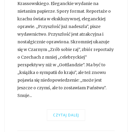
Krassowskiego. Eleganckie wydanie na
nietanim papierze. Spory format. Reportaże o
krachu świata w ekskluzywnej, eleganckiej
oprawie. „Przyszłość już nadeszła”, pisze
wydawnictwo. Przyszłość jest atrakcyjna i
nostalgicznie oprawiona. Skromniej ukazuje
się w Czarnym „Zrób sobie raj”, zbiór reportaży
o Czechach z mniej „celebryckiej”
perspektywy niż w „Gottlandzie”. Ma być to
„książka o sympatii do kraju”, ale też znowu
pojawia się niedopowiedzenie: „może jest
jeszcze o czymś, ale to zostawiam Państwu”.
Snuje...
CZYTAJ DALEJ