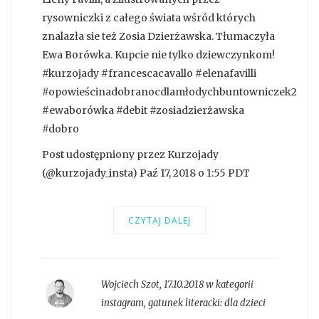
rysowniczki z całego świata wśród których
znalazła sie też Zosia Dzierżawska. Tłumaczyła
Ewa Borówka. Kupcie nie tylko dziewczynkom!
#kurzojady #francescacavallo #elenafavilli
#opowieścinadobranocdlamłodychbuntowniczek2
#ewaborówka #debit #zosiadzierżawska
#dobro
Post udostępniony przez Kurzojady
(@kurzojady_insta) Paź 17, 2018 o 1:55 PDT
CZYTAJ DALEJ
Wojciech Szot
,
17.10.2018 w kategorii
instagram
, gatunek literacki:
dla dzieci