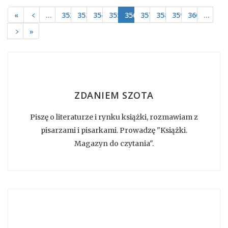
«
﹤
…
352
353
354
355
356
357
358
359
360
…
﹥
»
ZDANIEM SZOTA
Piszę o literaturze i rynku książki, rozmawiam z
pisarzami i pisarkami. Prowadzę "Książki.
Magazyn do czytania".