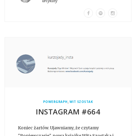
artykuły
,
POWERGRAPH
WIT SZOSTAK
INSTAGRAM #664
Koniec żartów. Ujawniamy, że czytamy
"Poniewczasie", nową książkę Wita Szostaka i