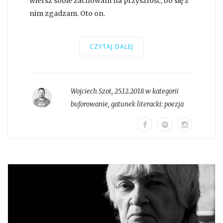
wiersz sobie zachowam na przyszłość, bo się z
nim zgadzam. Oto on.
CZYTAJ DALEJ
Wojciech Szot
,
25.12.2018 w kategorii
buforowanie
, gatunek literacki:
poezja