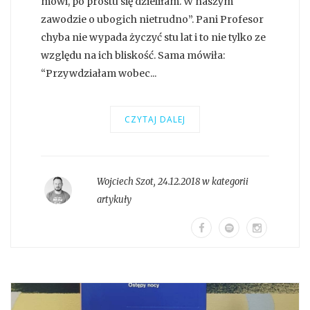
mówi, po prostu się dzieliłam. W naszym
zawodzie o ubogich nietrudno”. Pani Profesor
chyba nie wypada życzyć stu lat i to nie tylko ze
względu na ich bliskość. Sama mówiła:
“Przywdziałam wobec...
CZYTAJ DALEJ
Wojciech Szot
,
24.12.2018 w kategorii
artykuły