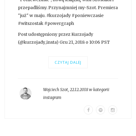
przepadliśmy. Przynajmniej my-Szot. Premiera
"już" w maju. #kurzojady #poniewczasie
#witszostak #powergraph
Post udostępniony przez Kurzojady
(@kurzojady_insta) Gru 21, 2018 o 10:06 PST
CZYTAJ DALEJ
Wojciech Szot
,
22.12.2018 w kategorii
instagram