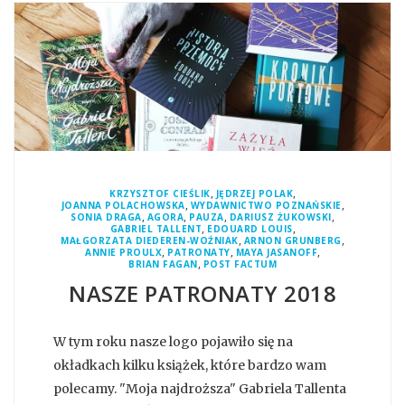
,
,
KRZYSZTOF CIEŚLIK
JĘDRZEJ POLAK
,
,
JOANNA POLACHOWSKA
WYDAWNICTWO POZNAŃSKIE
,
,
,
,
SONIA DRAGA
AGORA
PAUZA
DARIUSZ ŻUKOWSKI
,
,
GABRIEL TALLENT
EDOUARD LOUIS
,
,
MAŁGORZATA DIEDEREN-WOŹNIAK
ARNON GRUNBERG
,
,
,
ANNIE PROULX
PATRONATY
MAYA JASANOFF
,
BRIAN FAGAN
POST FACTUM
NASZE PATRONATY 2018
W tym roku nasze logo pojawiło się na
okładkach kilku książek, które bardzo wam
polecamy. "Moja najdroższa" Gabriela Tallenta