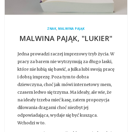
,
ZNAK
MALWINA PAJĄK
MALWINA PAJĄK, "LUKIER"
Jedna prowadzi raczej imprezowy tryb życia. W
pracy za barem nie wytrzymują za długo laski,
które nie lubią się bawić, a Julka lubi swoją pracę
i dobrą imprezę. Poza tym to dobra
dziewczyna, choć jak mówi internetowy mem,
czasem ledwo się trzyma. Ma ideały, ale wie, że
na ideały trzeba mieć kasę, zatem propozycja
dilowania dragami choć niezbyt jej
odpowiadająca, wydaje się być kusząca.
Wchodzi w to.