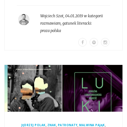
Wojciech Szot
,
04.01.2019 w kategorii
rozmawiam
, gatunek literacki:
proza polska
,
,
,
,
JĘDRZEJ POLAK
ZNAK
PATRONATY
MALWINA PAJĄK