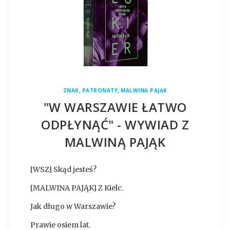
,
,
ZNAK
PATRONATY
MALWINA PAJĄK
"W WARSZAWIE ŁATWO
ODPŁYNĄĆ" - WYWIAD Z
MALWINĄ PAJĄK
[WSZ] Skąd jesteś?
[MALWINA PAJĄK] Z Kielc.
Jak długo w Warszawie?
Prawie osiem lat.