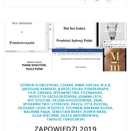
,
,
,
,
SZYMON SŁOMCZYŃSKI
CZARNE
ANNA CIEPLAK
W.A.B
,
,
,
JAROSŁAW KAMIŃSKI
JĘDRZEJ POLAK
POWERGRAPH
,
,
FILIP ZAWADA
WYDAWNICTWO POZNAŃSKIE
,
,
WIOLETTA GRZEGORZEWSKA
JOANNA LECH
,
,
,
WIT SZOSTAK
HELENA BOGUSZEWSKA
ZNAK
,
,
,
WYDAWNICTWO LITERACKIE
PAUZA
ZYTA RUDZKA
,
,
,
EDOUARD LOUIS
WOJCIECH TOCHMAN
BARBARA KLICKA
,
,
,
MALWINA PAJĄK
SEBASTIAN BARRY
JESMYN WARD
,
,
OLGA WIECHNIK
AGATA MAKSIMOWSKA
TADEUSZ SOBOLEWSKI
ZAPOWIEDZI 2019