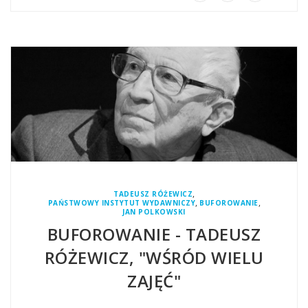
,
TADEUSZ RÓŻEWICZ
,
,
PAŃSTWOWY INSTYTUT WYDAWNICZY
BUFOROWANIE
JAN POLKOWSKI
BUFOROWANIE - TADEUSZ
RÓŻEWICZ, "WŚRÓD WIELU
ZAJĘĆ"