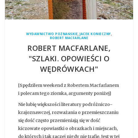
,
,
WYDAWNICTWO POZNAŃSKIE
JACEK KONIECZNY
ROBERT MACFARLANE
ROBERT MACFARLANE,
"SZLAKI. OPOWIEŚCI O
WĘDRÓWKACH"
[Spędziłem weekend z Robertem Macfarlanem
i polecam tego ziomka, argumenty poniżej]
Nie lubię większości literatury podróżniczo-
krajoznawczej, rozważania o przemieszczaniu
się dość często przemieniają się w dość
kiczowate opowiastki o obrazkach i miejscach,
do których i tak raczej nigdy nie trafię. Jest w tej