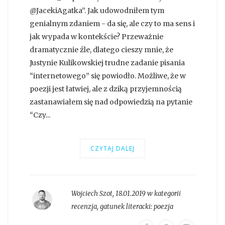
@JacekiAgatka”. Jak udowodniłem tym
genialnym zdaniem - da się, ale czy to ma sens i
jak wypada w kontekście? Przeważnie
dramatycznie źle, dlatego cieszy mnie, że
Justynie Kulikowskiej trudne zadanie pisania
“internetowego” się powiodło. Możliwe, że w
poezji jest łatwiej, ale z dziką przyjemnością
zastanawiałem się nad odpowiedzią na pytanie
“Czy...
CZYTAJ DALEJ
Wojciech Szot
,
18.01.2019 w kategorii
recenzja
, gatunek literacki:
poezja