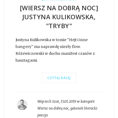
[WIERSZ NA DOBRĄ NOC]
JUSTYNA KULIKOWSKA,
"TRYBY"
Justyna Kulikowska w tomie "Hejt i inne
bangery" ma naprawdę niezły flow.
Różewiczowski w duchu manifest czasów z
hasztagami.
CZYTAJ DALEJ
Wojciech Szot
,
15.01.2019 w kategorii
Wiersz na dobrą noc
, gatunek literacki:
poezja