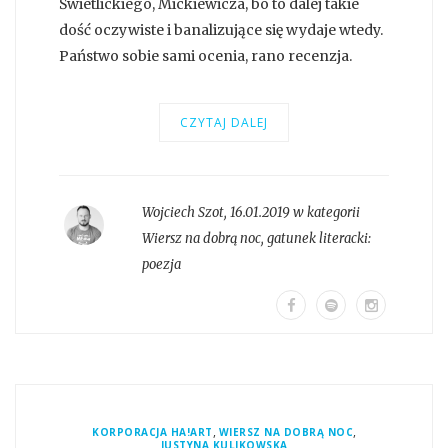
Świetlickiego, Mickiewicza, bo to dalej takie
dość oczywiste i banalizujące się wydaje wtedy.
Państwo sobie sami ocenia, rano recenzja.
CZYTAJ DALEJ
Wojciech Szot
,
16.01.2019 w kategorii
Wiersz na dobrą noc
, gatunek literacki:
poezja
,
,
KORPORACJA HA!ART
WIERSZ NA DOBRĄ NOC
JUSTYNA KULIKOWSKA