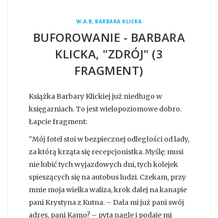
,
W.A.B
BARBARA KLICKA
BUFOROWANIE - BARBARA
KLICKA, "ZDRÓJ" (3
FRAGMENT)
Książka Barbary Klickiej już niedługo w
księgarniach. To jest wielopoziomowe dobro.
Łapcie fragment:
"Mój fotel stoi w bezpiecznej odległości od lady,
za którą krząta się recepcjonistka. Myślę: musi
nie lubić tych wyjazdowych dni, tych kolejek
spieszących się na autobus ludzi. Czekam, przy
mnie moja wielka waliza, krok dalej na kanapie
pani Krystyna z Kutna. – Dała mi już pani swój
adres, pani Kamo? – pyta nagle i podaje mi