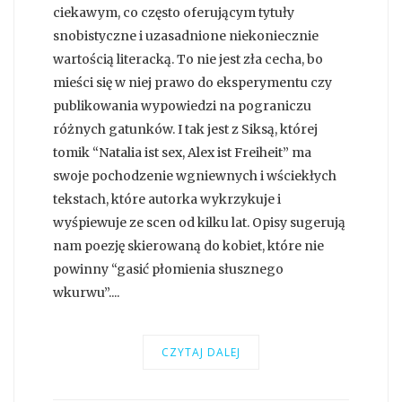
ciekawym, co często oferującym tytuły
snobistyczne i uzasadnione niekoniecznie
wartością literacką. To nie jest zła cecha, bo
mieści się w niej prawo do eksperymentu czy
publikowania wypowiedzi na pograniczu
różnych gatunków. I tak jest z Siksą, której
tomik “Natalia ist sex, Alex ist Freiheit” ma
swoje pochodzenie wgniewnych i wściekłych
tekstach, które autorka wykrzykuje i
wyśpiewuje ze scen od kilku lat. Opisy sugerują
nam poezję skierowaną do kobiet, które nie
powinny “gasić płomienia słusznego
wkurwu”....
CZYTAJ DALEJ