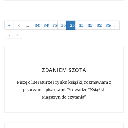
«
﹤
…
348
349
350
351
352
353
354
355
356
…
﹥
»
ZDANIEM SZOTA
Piszę o literaturze i rynku książki, rozmawiam z
pisarzami i pisarkami. Prowadzę "Książki.
Magazyn do czytania".