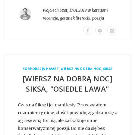
Wojciech Szot
,
17.01.2019 w kategorii
recenzja
, gatunek literacki:
poezja
,
,
KORPORACJA HA!ART
WIERSZ NA DOBRĄ NOC
SIKSA
[WIERSZ NA DOBRĄ NOC]
SIKSA, "OSIEDLE LAWA"
Czas na Siksę i jej manifesty. Przeczytałem,
rozumiem gniew, złość i powody, zgadzam się z
agresywną formą, ale zaskakuje mnie
konserwatyzm tej poezji. Bo nie da się bez