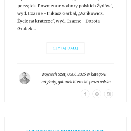
początek. Powojenne wybory polskich Żydów",
wyd. Czarne - Łukasz Garbal, „Wańkowicz.
Życie na kraterze", wyd. Czarne - Dorota
Grabek,...
CZYTAJ DALEJ
Wojciech Szot
,
05.06.2026 w kategorii
artykuły
, gatunek literacki:
proza polska
,
,
,