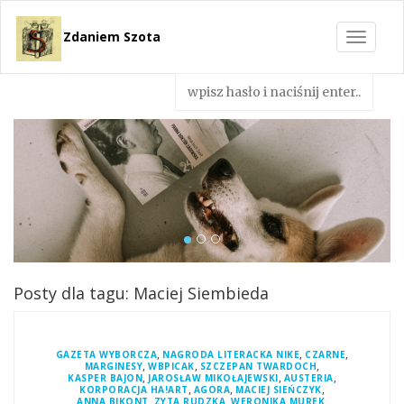
Zdaniem Szota
Toggle
navigat
Posty dla tagu: Maciej Siembieda
,
,
,
GAZETA WYBORCZA
NAGRODA LITERACKA NIKE
CZARNE
,
,
,
MARGINESY
WBPICAK
SZCZEPAN TWARDOCH
,
,
,
KASPER BAJON
JAROSŁAW MIKOŁAJEWSKI
AUSTERIA
,
,
,
KORPORACJA HA!ART
AGORA
MACIEJ SIEŃCZYK
,
,
,
ANNA BIKONT
ZYTA RUDZKA
WERONIKA MUREK