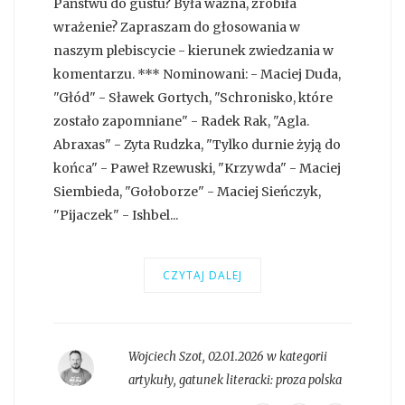
Państwu do gustu? Była ważna, zrobiła
wrażenie? Zapraszam do głosowania w
naszym plebiscycie - kierunek zwiedzania w
komentarzu. *** Nominowani: - Maciej Duda,
"Głód" - Sławek Gortych, "Schronisko, które
zostało zapomniane" - Radek Rak, "Agla.
Abraxas" - Zyta Rudzka, "Tylko durnie żyją do
końca" - Paweł Rzewuski, "Krzywda" - Maciej
Siembieda, "Gołoborze" - Maciej Sieńczyk,
"Pijaczek" - Ishbel...
CZYTAJ DALEJ
Wojciech Szot
,
02.01.2026 w kategorii
artykuły
, gatunek literacki:
proza polska