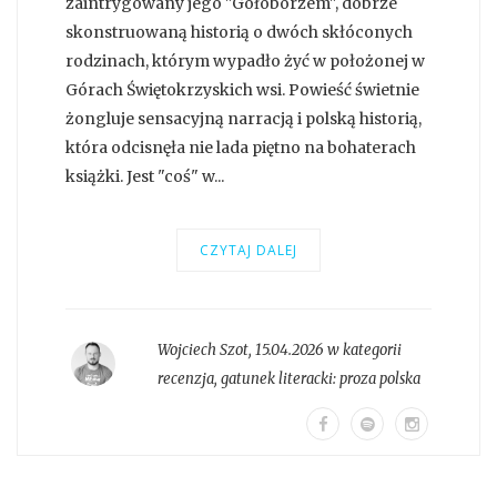
zaintrygowany jego "Gołoborzem", dobrze
skonstruowaną historią o dwóch skłóconych
rodzinach, którym wypadło żyć w położonej w
Górach Świętokrzyskich wsi. Powieść świetnie
żongluje sensacyjną narracją i polską historią,
która odcisnęła nie lada piętno na bohaterach
książki. Jest "coś" w...
CZYTAJ DALEJ
Wojciech Szot
,
15.04.2026 w kategorii
recenzja
, gatunek literacki:
proza polska