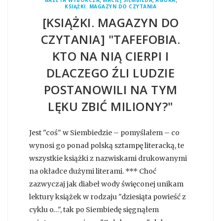
GAZETA WYBORCZA
MACIEJ SIEMBIEDA
AGORA
KSIĄŻKI. MAGAZYN DO CZYTANIA
[KSIĄŻKI. MAGAZYN DO
CZYTANIA] "TAFEFOBIA.
KTO NA NIĄ CIERPI I
DLACZEGO ŹLI LUDZIE
POSTANOWILI NA TYM
LĘKU ZBIĆ MILIONY?"
Jest "coś" w Siembiedzie – pomyślałem – co
wynosi go ponad polską sztampę literacką, te
wszystkie książki z nazwiskami drukowanymi
na okładce dużymi literami. *** Choć
zazwyczaj jak diabeł wody święconej unikam
lektury książek w rodzaju "dziesiąta powieść z
cyklu o…", tak po Siembiedę sięgnąłem