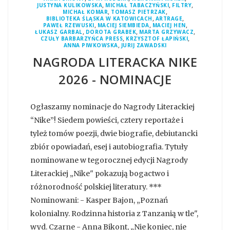
,
,
,
JUSTYNA KULIKOWSKA
MICHAŁ TABACZYŃSKI
FILTRY
,
,
MICHAŁ KOMAR
TOMASZ PIETRZAK
,
,
BIBLIOTEKA ŚLĄSKA W KATOWICACH
ARTRAGE
,
,
,
PAWEŁ RZEWUSKI
MACIEJ SIEMBIEDA
MACIEJ HEN
,
,
,
ŁUKASZ GARBAL
DOROTA GRABEK
MARTA GRZYWACZ
,
,
CZUŁY BARBARZYŃCA PRESS
KRZYSZTOF ŁAPIŃSKI
,
ANNA PIWKOWSKA
JURIJ ZAWADSKI
NAGRODA LITERACKA NIKE
2026 - NOMINACJE
Ogłaszamy nominacje do Nagrody Literackiej
“Nike”! Siedem powieści, cztery reportaże i
tyleż tomów poezji, dwie biografie, debiutancki
zbiór opowiadań, esej i autobiografia. Tytuły
nominowane w tegorocznej edycji Nagrody
Literackiej „Nike" pokazują bogactwo i
różnorodność polskiej literatury. ***
Nominowani: - Kasper Bajon, „Poznań
kolonialny. Rodzinna historia z Tanzanią w tle",
wyd. Czarne - Anna Bikont, „Nie koniec, nie