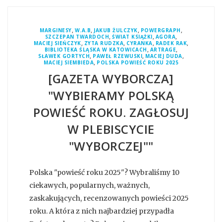
,
,
,
,
MARGINESY
W.A.B
JAKUB ŻULCZYK
POWERGRAPH
,
,
,
SZCZEPAN TWARDOCH
ŚWIAT KSIĄŻKI
AGORA
,
,
,
,
MACIEJ SIEŃCZYK
ZYTA RUDZKA
CYRANKA
RADEK RAK
,
,
BIBLIOTEKA ŚLĄSKA W KATOWICACH
ARTRAGE
,
,
,
SŁAWEK GORTYCH
PAWEŁ RZEWUSKI
MACIEJ DUDA
,
MACIEJ SIEMBIEDA
POLSKA POWIEŚĆ ROKU 2025
[GAZETA WYBORCZA]
"WYBIERAMY POLSKĄ
POWIEŚĆ ROKU. ZAGŁOSUJ
W PLEBISCYCIE
"WYBORCZEJ""
Polska "powieść roku 2025"? Wybraliśmy 10
ciekawych, popularnych, ważnych,
zaskakujących, recenzowanych powieści 2025
roku. A która z nich najbardziej przypadła