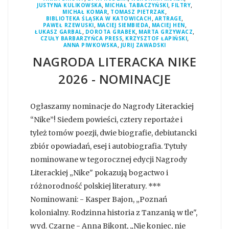
,
,
,
JUSTYNA KULIKOWSKA
MICHAŁ TABACZYŃSKI
FILTRY
,
,
MICHAŁ KOMAR
TOMASZ PIETRZAK
,
,
BIBLIOTEKA ŚLĄSKA W KATOWICACH
ARTRAGE
,
,
,
PAWEŁ RZEWUSKI
MACIEJ SIEMBIEDA
MACIEJ HEN
,
,
,
ŁUKASZ GARBAL
DOROTA GRABEK
MARTA GRZYWACZ
,
,
CZUŁY BARBARZYŃCA PRESS
KRZYSZTOF ŁAPIŃSKI
,
ANNA PIWKOWSKA
JURIJ ZAWADSKI
NAGRODA LITERACKA NIKE
2026 - NOMINACJE
Ogłaszamy nominacje do Nagrody Literackiej
“Nike”! Siedem powieści, cztery reportaże i
tyleż tomów poezji, dwie biografie, debiutancki
zbiór opowiadań, esej i autobiografia. Tytuły
nominowane w tegorocznej edycji Nagrody
Literackiej „Nike" pokazują bogactwo i
różnorodność polskiej literatury. ***
Nominowani: - Kasper Bajon, „Poznań
kolonialny. Rodzinna historia z Tanzanią w tle",
wyd. Czarne - Anna Bikont, „Nie koniec, nie