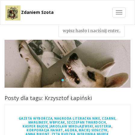
Zdaniem Szota
Toggle
navigat
Posty dla tagu: Krzysztof Łapiński
,
,
,
GAZETA WYBORCZA
NAGRODA LITERACKA NIKE
CZARNE
,
,
,
MARGINESY
WBPICAK
SZCZEPAN TWARDOCH
,
,
,
KASPER BAJON
JAROSŁAW MIKOŁAJEWSKI
AUSTERIA
,
,
,
KORPORACJA HA!ART
AGORA
MACIEJ SIEŃCZYK
,
,
,
ANNA BIKONT
ZYTA RUDZKA
WERONIKA MUREK