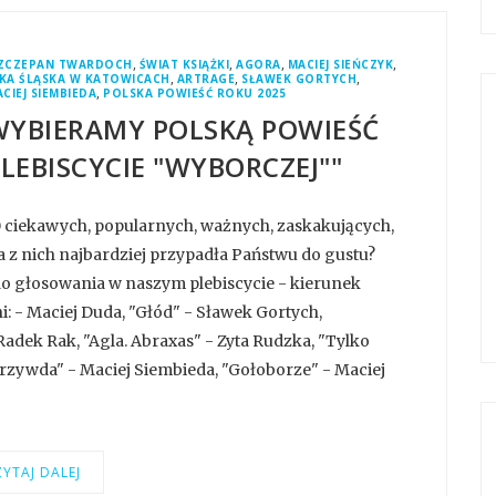
,
,
,
,
ZCZEPAN TWARDOCH
ŚWIAT KSIĄŻKI
AGORA
MACIEJ SIEŃCZYK
,
,
,
EKA ŚLĄSKA W KATOWICACH
ARTRAGE
SŁAWEK GORTYCH
,
CIEJ SIEMBIEDA
POLSKA POWIEŚĆ ROKU 2025
WYBIERAMY POLSKĄ POWIEŚĆ
LEBISCYCIE "WYBORCZEJ""
0 ciekawych, popularnych, ważnych, zaskakujących,
 z nich najbardziej przypadła Państwu do gustu?
do głosowania w naszym plebiscycie - kierunek
 - Maciej Duda, "Głód" - Sławek Gortych,
adek Rak, "Agla. Abraxas" - Zyta Rudzka, "Tylko
Krzywda" - Maciej Siembieda, "Gołoborze" - Maciej
YTAJ DALEJ