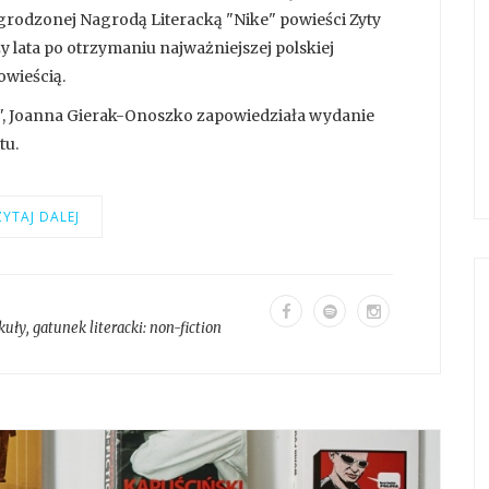
agrodzonej Nagrodą Literacką "Nike" powieści Zyty
zy lata po otrzymaniu najważniejszej polskiej
owieścią.
w", Joanna Gierak-Onoszko zapowiedziała wydanie
tu.
YTAJ DALEJ
kuły
, gatunek literacki:
non-fiction