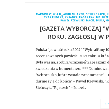
,
,
,
,
MARGINESY
W.A.B
JAKUB ŻULCZYK
POWERGRAPH
S
,
,
,
ZYTA RUDZKA
CYRANKA
RADEK RAK
BIBLIOT
,
,
PAWEŁ RZEWUSKI
MACIEJ DUDA
MA
[GAZETA WYBORCZA] "
ROKU. ZAGŁOSUJ W P
Polska "powieść roku 2025"? Wybraliśmy 1
recenzowanych powieści 2025 roku. A która
Była ważna, zrobiła wrażenie? Zapraszam 
zwiedzania w komentarzu. *** Nominowani:
"Schronisko, które zostało zapomniane" - R
durnie żyją do końca" - Paweł Rzewuski, "
Sieńczyk, "Pijaczek" - Ishbel...
CZ