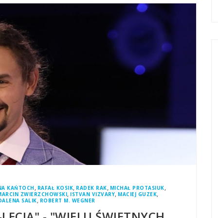
,
,
,
,
NA KAŃTOCH
RAFAŁ KOSIK
RADEK RAK
MICHAŁ PROTASIUK
,
,
,
MARCIN ZWIERZCHOWSKI
ISTVAN VIZVARY
MACIEJ GUZEK
,
ALENA SALIK
ROBERT M. WEGNER
-LECIA" - "WIELU ŚWIETNYCH