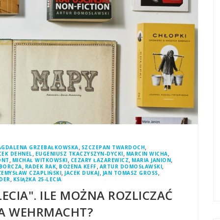
,
,
AGDALENA GRZEBAŁKOWSKA
SZCZEPAN TWARDOCH
,
,
,
CEK DEHNEL
EUGENIUSZ TKACZYSZYN-DYCKI
MARCIN WICHA
,
,
,
,
ONT
MICHAŁ WITKOWSKI
CEZARY ŁAZAREWICZ
MARIA JANION
,
,
,
,
BORCZA
RADEK RAK
BOŻENA KEFF
ARTUR DOMOSŁAWSKI
,
,
,
ZEMYSŁAW CZAPLIŃSKI
JACEK DUKAJ
JAN TOMASZ GROSS
,
EDER
KSIĄŻKA 25-LECIA
LECIA". ILE MOŻNA ROZLICZAĆ
ZA WEHRMACHT?