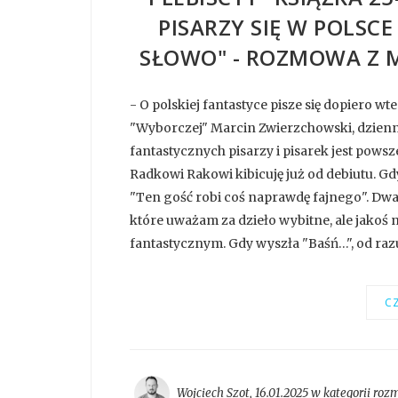
PISARZY SIĘ W POLSCE
SŁOWO" - ROZMOWA Z 
- O polskiej fantastyce pisze się dopiero wt
"Wyborczej" Marcin Zwierzchowski, dziennika
fantastycznych pisarzy i pisarek jest pow
Radkowi Rakowi kibicuję już od debiutu. Gd
"Ten gość robi coś naprawdę fajnego". Dwa l
które uważam za dzieło wybitne, ale jakoś 
fantastycznym. Gdy wyszła "Baśń…", od razu
CZ
Wojciech Szot
,
16.01.2025 w kategorii
roz