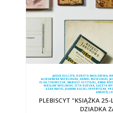
,
,
JAKUB ŻULCZYK
DOROTA MASŁOWSKA
M
,
,
ALEKSANDRA MIZIELIŃSKA
DANIEL MIZIELIŃSKI
JA
,
,
OLGA TOKARCZUK
MARIUSZ SZCZYGIEŁ
ANNA BIK
,
,
WIESŁAW MYŚLIWSKI
ZYTA RUDZKA
GAZETA WY
,
,
AZAR NAFISI
JOANNA KUCIEL-FRYDRYSZAK
PR
ANDRZEJ L
PLEBISCYT "KSIĄŻKA 25-
DZIADKA 