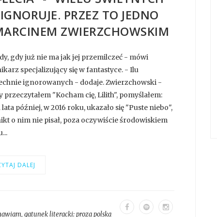
 IGNORUJE. PRZEZ TO JEDNO
MARCINEM ZWIERZCHOWSKIM
edy, gdy już nie ma jak jej przemilczeć - mówi
rz specjalizujący się w fantastyce. - Ilu
szechnie ignorowanych - dodaje. Zwierzchowski -
y przeczytałem "Kocham cię, Lilith", pomyślałem:
ata później, w 2016 roku, ukazało się "Puste niebo",
nikt o nim nie pisał, poza oczywiście środowiskiem
...
YTAJ DALEJ
mawiam
, gatunek literacki:
proza polska