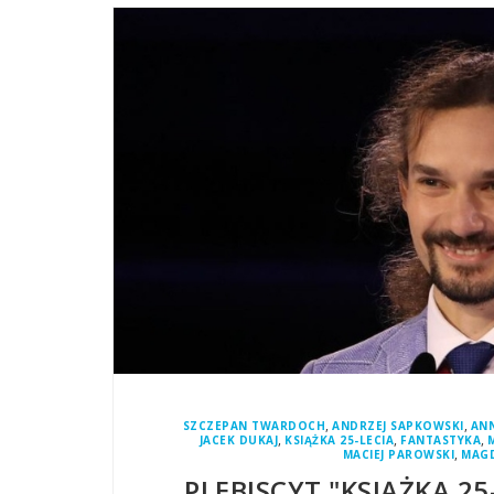
,
,
SZCZEPAN TWARDOCH
ANDRZEJ SAPKOWSKI
AN
,
,
,
JACEK DUKAJ
KSIĄŻKA 25-LECIA
FANTASTYKA
,
MACIEJ PAROWSKI
MAGD
PLEBISCYT "KSIĄŻKA 25