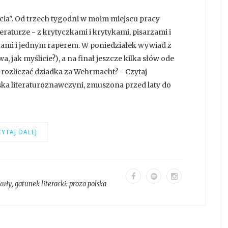
ecia". Od trzech tygodni w moim miejscu pracy
raturze - z krytyczkami i krytykami, pisarzami i
ami i jednym raperem. W poniedziałek wywiad z
, jak myślicie?), a na finał jeszcze kilka słów ode
a rozliczać dziadka za Wehrmacht? - Czytaj
ńska literaturoznawczyni, zmuszona przed laty do
YTAJ DALEJ
kuły
, gatunek literacki:
proza polska