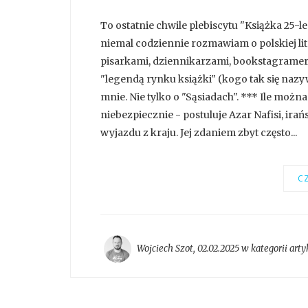
To ostatnie chwile plebiscytu "Książka 25-l
niemal codziennie rozmawiam o polskiej lite
pisarkami, dziennikarzami, bookstagramer
"legendą rynku książki" (kogo tak się nazywa
mnie. Nie tylko o "Sąsiadach". *** Ile możn
niebezpiecznie - postuluje Azar Nafisi, ira
wyjazdu z kraju. Jej zdaniem zbyt często...
CZ
Wojciech Szot
,
02.02.2025 w kategorii
arty