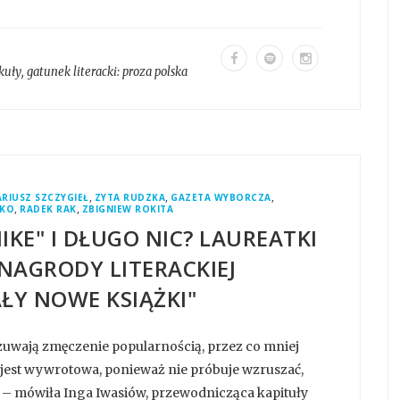
kuły
, gatunek literacki:
proza polska
,
,
,
RIUSZ SZCZYGIEŁ
ZYTA RUDZKA
GAZETA WYBORCZA
,
,
ZKO
RADEK RAK
ZBIGNIEW ROKITA
IKE" I DŁUGO NIC? LAUREATKI
 NAGRODY LITERACKIEJ
ŁY NOWE KSIĄŻKI"
uwają zmęczenie popularnością, przez co mniej
ry jest wywrotowa, ponieważ nie próbuje wzruszać,
– mówiła Inga Iwasiów, przewodnicząca kapituły