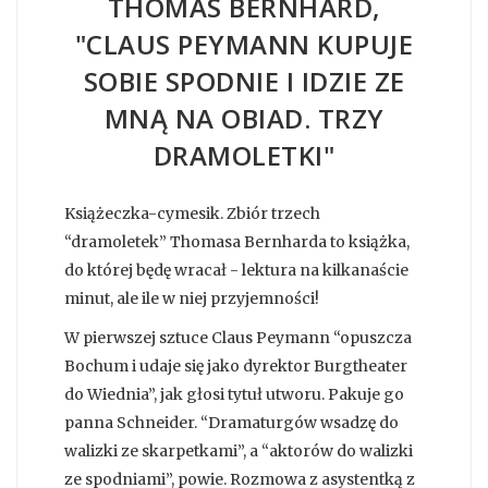
THOMAS BERNHARD,
"CLAUS PEYMANN KUPUJE
SOBIE SPODNIE I IDZIE ZE
MNĄ NA OBIAD. TRZY
DRAMOLETKI"
Książeczka-cymesik. Zbiór trzech
“dramoletek” Thomasa Bernharda to książka,
do której będę wracał - lektura na kilkanaście
minut, ale ile w niej przyjemności!
W pierwszej sztuce Claus Peymann “opuszcza
Bochum i udaje się jako dyrektor Burgtheater
do Wiednia”, jak głosi tytuł utworu. Pakuje go
panna Schneider. “Dramaturgów wsadzę do
walizki ze skarpetkami”, a “aktorów do walizki
ze spodniami”, powie. Rozmowa z asystentką z