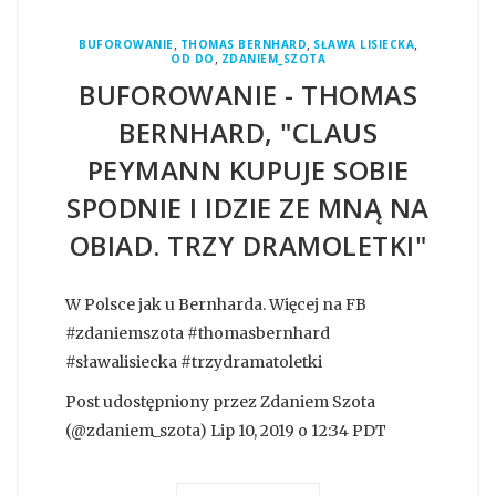
,
,
,
BUFOROWANIE
THOMAS BERNHARD
SŁAWA LISIECKA
,
OD DO
ZDANIEM_SZOTA
BUFOROWANIE - THOMAS
BERNHARD, "CLAUS
PEYMANN KUPUJE SOBIE
SPODNIE I IDZIE ZE MNĄ NA
OBIAD. TRZY DRAMOLETKI"
W Polsce jak u Bernharda. Więcej na FB
#zdaniemszota #thomasbernhard
#sławalisiecka #trzydramatoletki
Post udostępniony przez Zdaniem Szota
(@zdaniem_szota) Lip 10, 2019 o 12:34 PDT