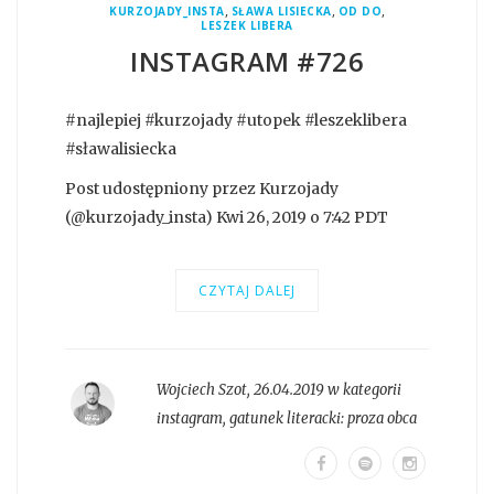
,
,
,
KURZOJADY_INSTA
SŁAWA LISIECKA
OD DO
LESZEK LIBERA
INSTAGRAM #726
#najlepiej #kurzojady #utopek #leszeklibera
#sławalisiecka
Post udostępniony przez Kurzojady
(@kurzojady_insta) Kwi 26, 2019 o 7:42 PDT
CZYTAJ DALEJ
Wojciech Szot
,
26.04.2019 w kategorii
instagram
, gatunek literacki:
proza obca