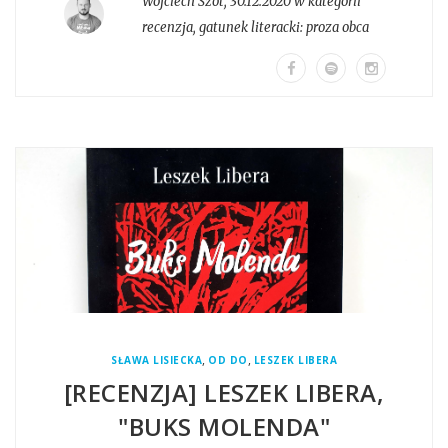
Wojciech Szot
,
30.12.2020 w kategorii
recenzja
, gatunek literacki:
proza obca
,
,
SŁAWA LISIECKA
OD DO
LESZEK LIBERA
[RECENZJA] LESZEK LIBERA,
"BUKS MOLENDA"