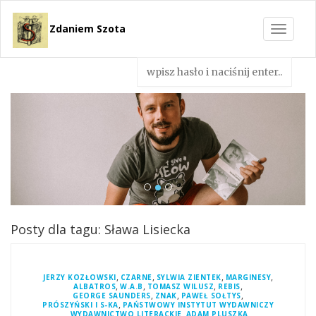
Zdaniem Szota
Toggle
navigat
Posty dla tagu: Sława Lisiecka
,
,
,
,
JERZY KOZŁOWSKI
CZARNE
SYLWIA ZIENTEK
MARGINESY
,
,
,
,
ALBATROS
W.A.B
TOMASZ WILUSZ
REBIS
,
,
,
GEORGE SAUNDERS
ZNAK
PAWEŁ SOŁTYS
,
PRÓSZYŃSKI I S-KA
PAŃSTWOWY INSTYTUT WYDAWNICZY
,
,
,
WYDAWNICTWO LITERACKIE
ADAM PLUSZKA