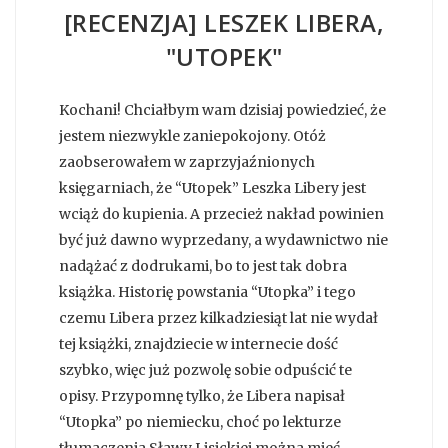
[RECENZJA] LESZEK LIBERA,
"UTOPEK"
Kochani! Chciałbym wam dzisiaj powiedzieć, że
jestem niezwykle zaniepokojony. Otóż
zaobserowałem w zaprzyjaźnionych
księgarniach, że “Utopek” Leszka Libery jest
wciąż do kupienia. A przecież nakład powinien
być już dawno wyprzedany, a wydawnictwo nie
nadążać z dodrukami, bo to jest tak dobra
książka. Historię powstania “Utopka” i tego
czemu Libera przez kilkadziesiąt lat nie wydał
tej książki, znajdziecie w internecie dość
szybko, więc już pozwolę sobie odpuścić te
opisy. Przypomnę tylko, że Libera napisał
“Utopka” po niemiecku, choć po lekturze
tłumaczenia Sławy Lisickiej można mieć...