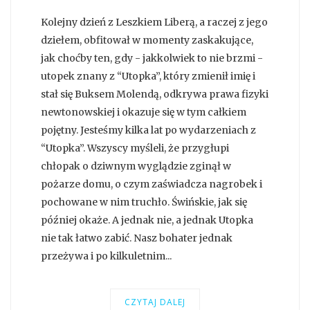
Kolejny dzień z Leszkiem Liberą, a raczej z jego
dziełem, obfitował w momenty zaskakujące,
jak choćby ten, gdy - jakkolwiek to nie brzmi -
utopek znany z “Utopka”, który zmienił imię i
stał się Buksem Molendą, odkrywa prawa fizyki
newtonowskiej i okazuje się w tym całkiem
pojętny. Jesteśmy kilka lat po wydarzeniach z
“Utopka”. Wszyscy myśleli, że przygłupi
chłopak o dziwnym wyglądzie zginął w
pożarze domu, o czym zaświadcza nagrobek i
pochowane w nim truchło. Świńskie, jak się
później okaże. A jednak nie, a jednak Utopka
nie tak łatwo zabić. Nasz bohater jednak
przeżywa i po kilkuletnim...
CZYTAJ DALEJ