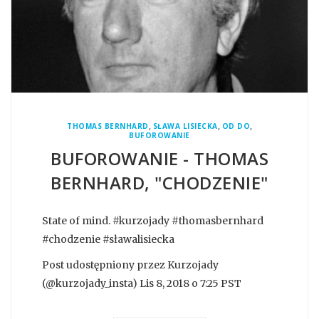
,
,
,
THOMAS BERNHARD
SŁAWA LISIECKA
OD DO
BUFOROWANIE
BUFOROWANIE - THOMAS
BERNHARD, "CHODZENIE"
State of mind. #kurzojady #thomasbernhard
#chodzenie #sławalisiecka
Post udostępniony przez Kurzojady
(@kurzojady_insta) Lis 8, 2018 o 7:25 PST