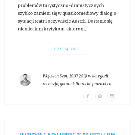
problemów turystyczno-dramatycznych
szybko zamieni się w quasikomediowy dialog o
sytuacji teatr i oczywiście Austrii. Dostanie się
niemieckim krytykom, aktorom,...
CZYTAJ DALEJ
Wojciech Szot
,
10.07.2019 w kategorii
recenzja
, gatunek literacki:
proza obca
,
,
,
BUFOROWANIE
SŁAWA LISIECKA
OD DO
LESZEK LIBERA