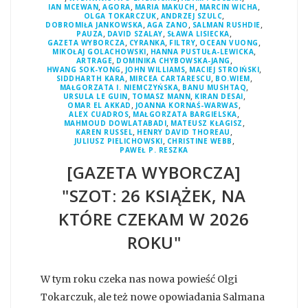
,
,
,
,
IAN MCEWAN
AGORA
MARIA MAKUCH
MARCIN WICHA
,
,
OLGA TOKARCZUK
ANDRZEJ SZULC
,
,
,
DOBROMIŁA JANKOWSKA
AGA ZANO
SALMAN RUSHDIE
,
,
,
PAUZA
DAVID SZALAY
SŁAWA LISIECKA
,
,
,
,
GAZETA WYBORCZA
CYRANKA
FILTRY
OCEAN VUONG
,
,
MIKOŁAJ GOLACHOWSKI
HANNA PUSTUŁA-LEWICKA
,
,
ARTRAGE
DOMINIKA CHYBOWSKA-JANG
,
,
,
HWANG SOK-YONG
JOHN WILLIAMS
MACIEJ STROIŃSKI
,
,
,
SIDDHARTH KARA
MIRCEA CARTARESCU
BO.WIEM
,
,
MAŁGORZATA I. NIEMCZYŃSKA
BANU MUSHTAQ
,
,
,
URSULA LE GUIN
TOMASZ MANN
KIRAN DESAI
,
,
OMAR EL AKKAD
JOANNA KORNAŚ-WARWAS
,
,
ALEX CUADROS
MAŁGORZATA BARGIELSKA
,
,
MAHMOUD DOWLATABADI
MATEUSZ KŁAGISZ
,
,
KAREN RUSSEL
HENRY DAVID THOREAU
,
,
JULIUSZ PIELICHOWSKI
CHRISTINE WEBB
PAWEŁ P. RESZKA
[GAZETA WYBORCZA]
"SZOT: 26 KSIĄŻEK, NA
KTÓRE CZEKAM W 2026
ROKU"
W tym roku czeka nas nowa powieść Olgi
Tokarczuk, ale też nowe opowiadania Salmana