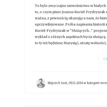
To było zwyczajne niewolnictwo w białyc
to, o czym pisze Joanna Kuciel-Frydryszak w
ważna, z pewnością ukazująca nam, że histori
uprzywilejowane. Próba napisania historii 
Kuciel-Frydryszak w “Służących…” propon
wykład o różnych aspektach bycia służącą.
to ty też będziesz Marysią), utratę wolności, 
CZ
Wojciech Szot
,
09.11.2018 w kategorii
rece