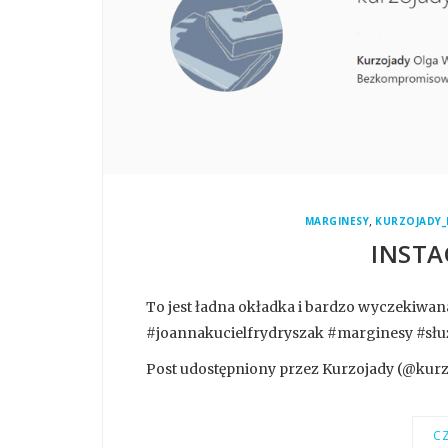
,
MARGINESY
KURZOJADY_
INSTA
To jest ładna okładka i bardzo wyczekiwan
#joannakucielfrydryszak #marginesy #sł
Post udostępniony przez Kurzojady (@kurzoj
CZ