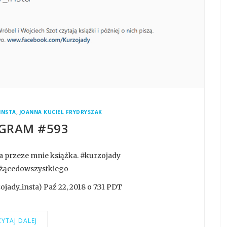
,
INSTA
JOANNA KUCIEL FRYDRYSZAK
GRAM #593
a przeze mnie książka. #kurzojady
użącedowszystkiego
ady_insta) Paź 22, 2018 o 7:31 PDT
YTAJ DALEJ