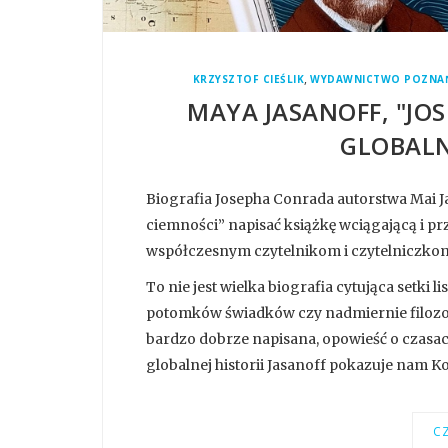
,
KRZYSZTOF CIEŚLIK
WYDAWNICTWO POZNAŃ
MAYA JASANOFF, "JO
GLOBALN
Biografia Josepha Conrada autorstwa Mai J
ciemności” napisać książkę wciągającą i przy
współczesnym czytelnikom i czytelniczkom 
To nie jest wielka biografia cytująca setki 
potomków świadków czy nadmiernie filozofuj
bardzo dobrze napisana, opowieść o czasac
globalnej historii Jasanoff pokazuje nam K
CZ