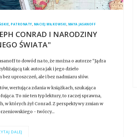
,
,
,
SKIE
PATRONATY
MACIEJ MIŁKOWSKI
MAYA JASANOFF
SEPH CONRAD I NARODZINY
EGO ŚWIATA"
asanoff to dowód na to, że można o autorze “Jądra
bliżającą tak autora jak i jego dzieło
bez uproszczeń, ale i bez nadmiaru słów.
listów, wertująca zdania w książkach, szukająca
ąca. To nie ten typ lektury, to raczej sprawna,
h, w których żył Conrad. Z perspektywy zmian w
orzeniowskiego - twórcy...
YTAJ DALEJ