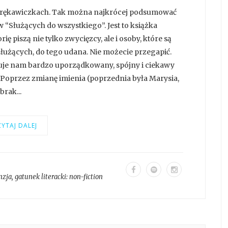
h rękawiczkach. Tak można najkrócej podsumować
 “Służących do wszystkiego”. Jest to książka
ę piszą nie tylko zwycięzcy, ale i osoby, które są
służących, do tego udana. Nie możecie przegapić.
uje nam bardzo uporządkowany, spójny i ciekawy
 Poprzez zmianę imienia (poprzednia była Marysia,
brak...
YTAJ DALEJ
nzja
, gatunek literacki:
non-fiction