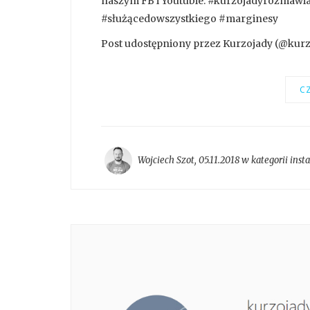
naszym FB i Youtubie. #kurzojadyrozmawia
#służącedowszystkiego #marginesy
Post udostępniony przez Kurzojady (@kurzoj
CZ
Wojciech Szot
,
05.11.2018 w kategorii
inst