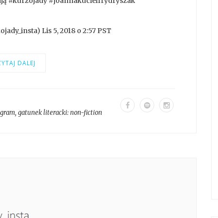
ją #kurzojady #joannakucielfrydryszak
ady_insta) Lis 5, 2018 o 2:57 PST
YTAJ DALEJ
agram
, gatunek literacki:
non-fiction