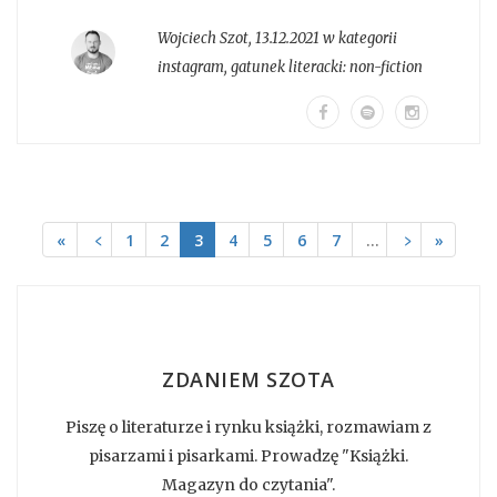
Wojciech Szot
,
13.12.2021 w kategorii
instagram
, gatunek literacki:
non-fiction
«
﹤
1
2
3
4
5
6
7
…
﹥
»
ZDANIEM SZOTA
Piszę o literaturze i rynku książki, rozmawiam z
pisarzami i pisarkami. Prowadzę "Książki.
Magazyn do czytania".