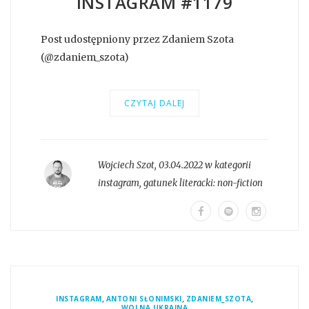
INSTAGRAM #1179
Post udostępniony przez Zdaniem Szota
(@zdaniem_szota)
CZYTAJ DALEJ
Wojciech Szot
,
03.04.2022 w kategorii
instagram
, gatunek literacki:
non-fiction
,
,
,
INSTAGRAM
ANTONI SŁONIMSKI
ZDANIEM_SZOTA
WOLNA UKRAINA