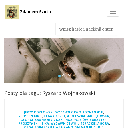
Zdaniem Szota
Toggle
navigat
Posty dla tagu: Ryszard Wojnakowski
,
,
JERZY KOZŁOWSKI
WYDAWNICTWO POZNAŃSKIE
,
,
,
STEPHEN KING
ETGAR KERET
AGNIESZKA MACIEJOWSKA
,
,
,
,
GEORGE SAUNDERS
ZNAK
INGA IWASIÓW
KARAKTER
,
,
,
PRÓSZYŃSKI I S-KA
WYDAWNICTWO LITERACKIE
AGORA
,
,
,
OLGA TOKARCZUK
AGA ZANO
SALMAN RUSHDIE