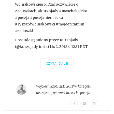
Wojnakowskiego. Dziś oczywiście o
Zaduszkach. #kurzojady #maschakaléko
#poezja #poezjaniemiecka
#ryszardwojnakowski #mojeepitafium
#zaduszki
Post udostępniony przez Kurzojady
(@kurzojady_insta) Lis 2, 2018 o 12:31 PDT
CZYTAJ DALEJ
Wojciech Szot
,
02.11.2018 w kategorii
instagram
, gatunek literacki:
poezja