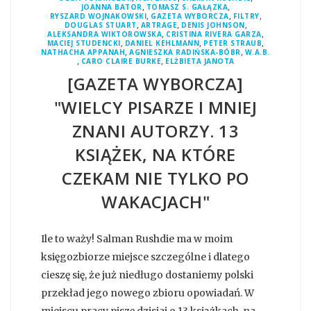
,
,
JOANNA BATOR
TOMASZ S. GAŁĄZKA
,
,
,
RYSZARD WOJNAKOWSKI
GAZETA WYBORCZA
FILTRY
,
,
,
DOUGLAS STUART
ARTRAGE
DENIS JOHNSON
,
,
ALEKSANDRA WIKTOROWSKA
CRISTINA RIVERA GARZA
,
,
,
MACIEJ STUDENCKI
DANIEL KEHLMANN
PETER STRAUB
,
,
NATHACHA APPANAH
AGNIESZKA RADIŃSKA-BÓBR
W.A.B.
,
,
CARO CLAIRE BURKE
ELŻBIETA JANOTA
[GAZETA WYBORCZA]
"WIELCY PISARZE I MNIEJ
ZNANI AUTORZY. 13
KSIĄŻEK, NA KTÓRE
CZEKAM NIE TYLKO PO
WAKACJACH"
Ile to waży! Salman Rushdie ma w moim
księgozbiorze miejsce szczególne i dlatego
cieszę się, że już niedługo dostaniemy polski
przekład jego nowego zbioru opowiadań. W