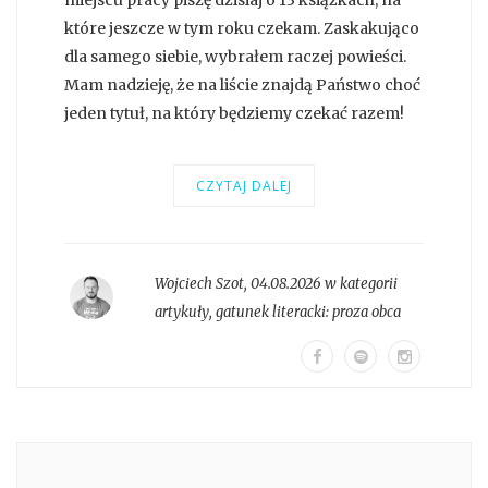
miejscu pracy piszę dzisiaj o 13 książkach, na
które jeszcze w tym roku czekam. Zaskakująco
dla samego siebie, wybrałem raczej powieści.
Mam nadzieję, że na liście znajdą Państwo choć
jeden tytuł, na który będziemy czekać razem!
CZYTAJ DALEJ
Wojciech Szot
,
04.08.2026 w kategorii
artykuły
, gatunek literacki:
proza obca