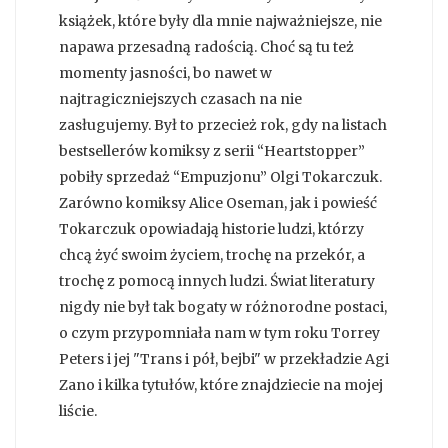
książek, które były dla mnie najważniejsze, nie
napawa przesadną radością. Choć są tu też
momenty jasności, bo nawet w
najtragiczniejszych czasach na nie
zasługujemy. Był to przecież rok, gdy na listach
bestsellerów komiksy z serii “Heartstopper”
pobiły sprzedaż “Empuzjonu” Olgi Tokarczuk.
Zarówno komiksy Alice Oseman, jak i powieść
Tokarczuk opowiadają historie ludzi, którzy
chcą żyć swoim życiem, trochę na przekór, a
trochę z pomocą innych ludzi. Świat literatury
nigdy nie był tak bogaty w różnorodne postaci,
o czym przypomniała nam w tym roku Torrey
Peters i jej "Trans i pół, bejbi" w przekładzie Agi
Zano i kilka tytułów, które znajdziecie na mojej
liście.