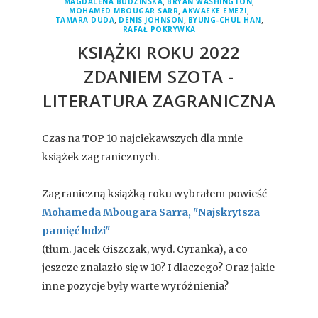
,
,
MAGDALENA BUDZIŃSKA
BRYAN WASHINGTON
,
,
MOHAMED MBOUGAR SARR
AKWAEKE EMEZI
,
,
,
TAMARA DUDA
DENIS JOHNSON
BYUNG-CHUL HAN
RAFAŁ POKRYWKA
KSIĄŻKI ROKU 2022
ZDANIEM SZOTA -
LITERATURA ZAGRANICZNA
Czas na TOP 10 najciekawszych dla mnie
książek zagranicznych.
Zagraniczną książką roku wybrałem powieść
Mohameda Mbougara Sarra, "Najskrytsza
pamięć ludzi"
(tłum. Jacek Giszczak, wyd. Cyranka), a co
jeszcze znalazło się w 10? I dlaczego? Oraz jakie
inne pozycje były warte wyróżnienia?