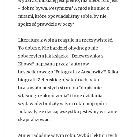
wydarza. Bardziej jest piekło, niż niebo. Zło jest
- dobro bywa. Pesymizm? A może koniec z
mitami, które opowiadaliśmy sobie, by nie
spojrzeć prawdzie w oczy?
Literatura z wolna reaguje na rzeczywistość.
To dobrze. Nic bardziej ohydnego nie
zobaczyłem jak książka “Dziewczynka z
Kijowa” napisana przez “autorów
bestsellerowego 'Fotografa z Auschwitz'”. Kilka
biografii Zełenskiego, w których tylko
brakowało pustych stron na “dopisanie
własnego zakończenia” i inne działania
wydawców budziły w tym roku mój opór i
pokazały, że dzisiaj wszystko jesteśmy w stanie
skapitalizować.
Mniej radośnie w tym roku. Wybór lektur i tych