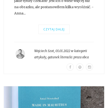
jakie tytuły czekam? Jest ich o wiele więcej niż
na obrazku, ale postanowiłem kilka wyróżnić. -
Anna...
CZYTAJ DALEJ
Wojciech Szot
,
01.01.2022 w kategorii
artykuły
, gatunek literacki:
proza obca