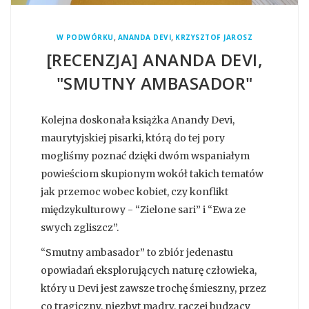
,
,
W PODWÓRKU
ANANDA DEVI
KRZYSZTOF JAROSZ
[RECENZJA] ANANDA DEVI,
"SMUTNY AMBASADOR"
Kolejna doskonała książka Anandy Devi,
maurytyjskiej pisarki, którą do tej pory
mogliśmy poznać dzięki dwóm wspaniałym
powieściom skupionym wokół takich tematów
jak przemoc wobec kobiet, czy konflikt
międzykulturowy - “Zielone sari” i “Ewa ze
swych zgliszcz”.
“Smutny ambasador” to zbiór jedenastu
opowiadań eksplorujących naturę człowieka,
który u Devi jest zawsze trochę śmieszny, przez
co tragiczny, niezbyt mądry, raczej budzący