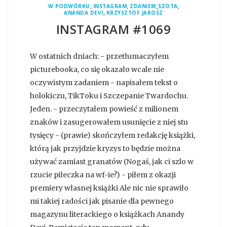
,
,
,
W PODWÓRKU
INSTAGRAM
ZDANIEM_SZOTA
,
ANANDA DEVI
KRZYSZTOF JAROSZ
INSTAGRAM #1069
W ostatnich dniach: - przetłumaczyłem
picturebooka, co się okazało wcale nie
oczywistym zadaniem - napisałem tekst o
holokiczu, TikToku i Szczepanie Twardochu.
Jeden. - przeczytałem powieść z milionem
znaków i zasugerowałem usunięcie z niej stu
tysięcy - (prawie) skończyłem redakcję książki,
którą jak przyjdzie kryzys to będzie można
używać zamiast granatów (Nogaś, jak ci szlo w
rzucie piłeczka na wf-ie?) - piłem z okazji
premiery własnej książki Ale nic nie sprawiło
mi takiej radości jak pisanie dla pewnego
magazynu literackiego o książkach Anandy