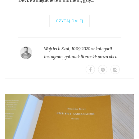
Devi. Pamiętacie ten moment, gdy...
CZYTAJ DALEJ
Wojciech Szot
,
10.09.2020 w kategorii
instagram
, gatunek literacki:
proza obca