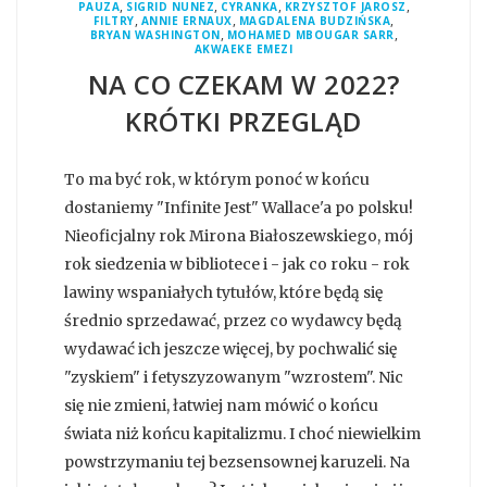
,
,
,
,
PAUZA
SIGRID NUNEZ
CYRANKA
KRZYSZTOF JAROSZ
,
,
,
FILTRY
ANNIE ERNAUX
MAGDALENA BUDZIŃSKA
,
,
BRYAN WASHINGTON
MOHAMED MBOUGAR SARR
AKWAEKE EMEZI
NA CO CZEKAM W 2022?
KRÓTKI PRZEGLĄD
To ma być rok, w którym ponoć w końcu
dostaniemy "Infinite Jest" Wallace'a po polsku!
Nieoficjalny rok Mirona Białoszewskiego, mój
rok siedzenia w bibliotece i - jak co roku - rok
lawiny wspaniałych tytułów, które będą się
średnio sprzedawać, przez co wydawcy będą
wydawać ich jeszcze więcej, by pochwalić się
"zyskiem" i fetyszyzowanym "wzrostem". Nic
się nie zmieni, łatwiej nam mówić o końcu
świata niż końcu kapitalizmu. I choć niewielkim
powstrzymaniu tej bezsensownej karuzeli. Na