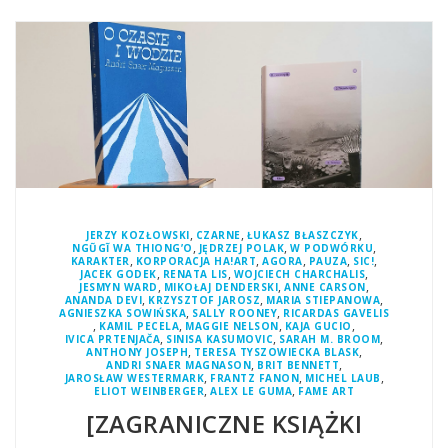
,
,
,
JERZY KOZŁOWSKI
CZARNE
ŁUKASZ BŁASZCZYK
,
,
,
NGŨGĨ WA THIONG’O
JĘDRZEJ POLAK
W PODWÓRKU
,
,
,
,
,
KARAKTER
KORPORACJA HA!ART
AGORA
PAUZA
SIC!
,
,
,
JACEK GODEK
RENATA LIS
WOJCIECH CHARCHALIS
,
,
,
JESMYN WARD
MIKOŁAJ DENDERSKI
ANNE CARSON
,
,
,
ANANDA DEVI
KRZYSZTOF JAROSZ
MARIA STIEPANOWA
,
,
AGNIESZKA SOWIŃSKA
SALLY ROONEY
RICARDAS GAVELIS
,
,
,
,
KAMIL PECELA
MAGGIE NELSON
KAJA GUCIO
,
,
,
IVICA PRTENJAČA
SINISA KASUMOVIC
SARAH M. BROOM
,
,
ANTHONY JOSEPH
TERESA TYSZOWIECKA BLASK
,
,
ANDRI SNAER MAGNASON
BRIT BENNETT
,
,
,
JAROSŁAW WESTERMARK
FRANTZ FANON
MICHEL LAUB
,
,
ELIOT WEINBERGER
ALEX LE GUMA
FAME ART
[ZAGRANICZNE KSIĄŻKI