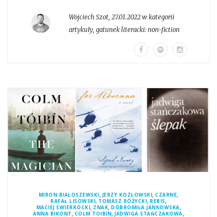
Wojciech Szot
,
27.01.2022 w kategorii
artykuły
, gatunek literacki:
non-fiction
,
,
,
MIRON BIAŁOSZEWSKI
JERZY KOZŁOWSKI
CZARNE
,
,
,
RAFAŁ LISOWSKI
TOMASZ RÓŻYCKI
REBIS
,
,
,
MACIEJ ŚWIERKOCKI
ZNAK
DOBROMIŁA JANKOWSKA
,
,
,
ANNA BIKONT
COLM TOIBIN
JADWIGA STAŃCZAKOWA