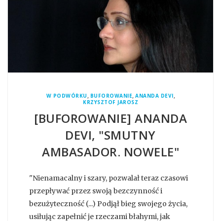
,
,
,
W PODWÓRKU
BUFOROWANIE
ANANDA DEVI
KRZYSZTOF JAROSZ
[BUFOROWANIE] ANANDA
DEVI, "SMUTNY
AMBASADOR. NOWELE"
"Nienamacalny i szary, pozwalał teraz czasowi
przepływać przez swoją bezczynność i
bezużyteczność (...) Podjął bieg swojego życia,
usiłując zapełnić je rzeczami błahymi, jak