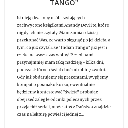
TANGO"
Istnieją dwa typy osób czytających -
zachwycone książkami Anandy Devi i te, które
nigdy ich nie czytały. Mam zamiar dzisiaj
przekonać Was, że warto sięgnąć po jej dzieła, a
tym, co już czytali, że "Indian Tango" już jest i
czeka na wasz czas wolny! Przed nami -
przynajmniej mam taką nadzieję - kilka dni,
podczas których świat choć odrobinę zwolni.
Gdy już obdarujemy się prezentami, wypijemy
kompot o posmaku kurzu, ewentualnie
będziemy kontestować “święta” próbując
obejrzeć zaległe odcinki polecanych przez
przyjaciół seriali, może ktoś z Państwa znajdzie
czas na lekturę powieści jednej z...