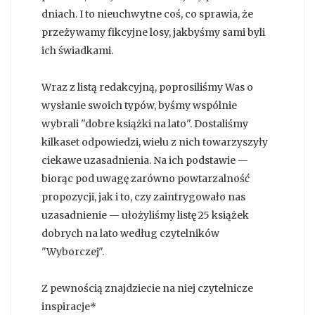
dniach. I to nieuchwytne coś, co sprawia, że
przeżywamy fikcyjne losy, jakbyśmy sami byli
ich świadkami.
Wraz z listą redakcyjną, poprosiliśmy Was o
wysłanie swoich typów, byśmy wspólnie
wybrali "dobre książki na lato". Dostaliśmy
kilkaset odpowiedzi, wielu z nich towarzyszyły
ciekawe uzasadnienia. Na ich podstawie —
biorąc pod uwagę zarówno powtarzalność
propozycji, jak i to, czy zaintrygowało nas
uzasadnienie — ułożyliśmy listę 25 książek
dobrych na lato według czytelników
"Wyborczej".
Z pewnością znajdziecie na niej czytelnicze
inspiracje*