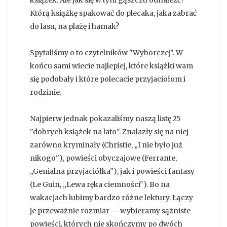
książek. Ale jak się w tym gąszczu odnaleźć?
Którą książkę spakować do plecaka, jaka zabrać
do lasu, na plażę i hamak?
Spytaliśmy o to czytelników "Wyborczej". W
końcu sami wiecie najlepiej, które książki wam
się podobały i które polecacie przyjaciołom i
rodzinie.
Najpierw jednak pokazaliśmy naszą listę 25
"dobrych książek na lato". Znalazły się na niej
zarówno kryminały (Christie, „I nie było już
nikogo"), powieści obyczajowe (Ferrante,
„Genialna przyjaciółka"), jak i powieści fantasy
(Le Guin, „Lewa ręka ciemności"). Bo na
wakacjach lubimy bardzo różne lektury. Łączy
je przeważnie rozmiar — wybieramy sążniste
powieści, których nie skończymy po dwóch