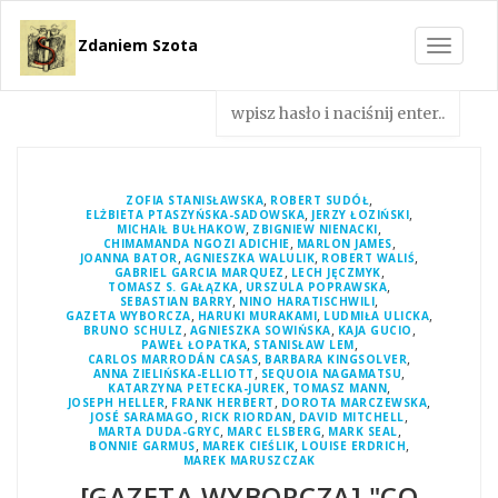
Zdaniem Szota
Toggle
navigat
,
,
ZOFIA STANISŁAWSKA
ROBERT SUDÓŁ
,
,
ELŻBIETA PTASZYŃSKA-SADOWSKA
JERZY ŁOZIŃSKI
,
,
MICHAIŁ BUŁHAKOW
ZBIGNIEW NIENACKI
,
,
CHIMAMANDA NGOZI ADICHIE
MARLON JAMES
,
,
,
JOANNA BATOR
AGNIESZKA WALULIK
ROBERT WALIŚ
,
,
GABRIEL GARCIA MARQUEZ
LECH JĘCZMYK
,
,
TOMASZ S. GAŁĄZKA
URSZULA POPRAWSKA
,
,
SEBASTIAN BARRY
NINO HARATISCHWILI
,
,
,
GAZETA WYBORCZA
HARUKI MURAKAMI
LUDMIŁA ULICKA
,
,
,
BRUNO SCHULZ
AGNIESZKA SOWIŃSKA
KAJA GUCIO
,
,
PAWEŁ ŁOPATKA
STANISŁAW LEM
,
,
CARLOS MARRODÁN CASAS
BARBARA KINGSOLVER
,
,
ANNA ZIELIŃSKA-ELLIOTT
SEQUOIA NAGAMATSU
,
,
KATARZYNA PETECKA-JUREK
TOMASZ MANN
,
,
,
JOSEPH HELLER
FRANK HERBERT
DOROTA MARCZEWSKA
,
,
,
JOSÉ SARAMAGO
RICK RIORDAN
DAVID MITCHELL
,
,
,
MARTA DUDA-GRYC
MARC ELSBERG
MARK SEAL
,
,
,
BONNIE GARMUS
MAREK CIEŚLIK
LOUISE ERDRICH
MAREK MARUSZCZAK
[GAZETA WYBORCZA] "CO