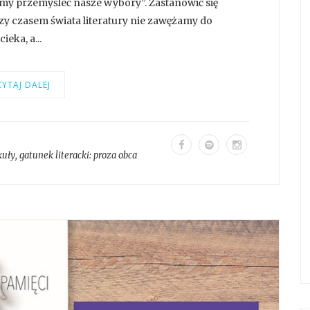
imy przemyśleć nasze wybory”. Zastanowić się
zy czasem świata literatury nie zawężamy do
ieka, a...
YTAJ DALEJ
kuły
, gatunek literacki:
proza obca