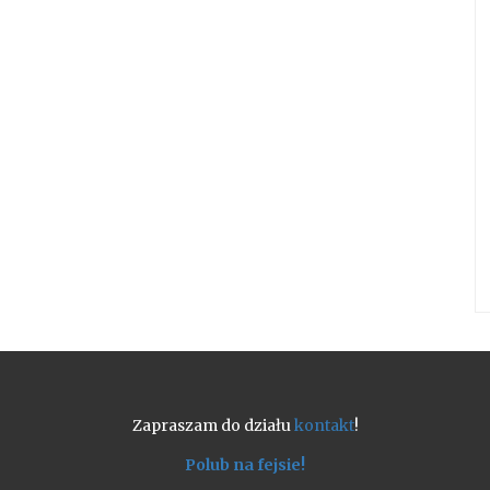
Zapraszam do działu
kontakt
!
Polub na fejsie!