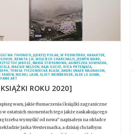
,
,
,
,
ŨGĨ WA THIONG’O
JĘDRZEJ POLAK
W PODWÓRKU
KARAKTER
,
,
,
,
 GODEK
RENATA LIS
WOJCIECH CHARCHALIS
JESMYN WARD
,
,
,
RZYSZTOF JAROSZ
MARIA STIEPANOWA
AGNIESZKA SOWIŃSKA
,
,
,
,
ECELA
MAGGIE NELSON
KAJA GUCIO
IVICA PRTENJAČA
,
,
,
SEPH
TERESA TYSZOWIECKA BLASK
ANDRI SNAER MAGNASON
,
,
,
,
Z FANON
MICHEL LAUB
ELIOT WEINBERGER
ALEX LE GUMA
FAME ART
KSIĄŻKI ROKU 2020]
piszę wam, jakie tłumaczenia i książki zagraniczne
em w ostatnich momentach tego jakże zaskakującego
turę trzeba wymyślić od nowa” napisałem na okładce
zekładzie Jarka Westermarka, a dzisiaj chciałbym