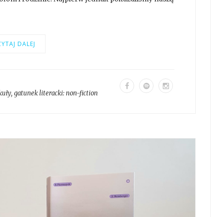
YTAJ DALEJ
kuły
, gatunek literacki:
non-fiction