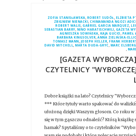
,
,
ZOFIA STANISŁAWSKA
ROBERT SUDÓŁ
ELŻBIETA 
,
ZBIGNIEW NIENACKI
CHIMAMANDA NGOZI ADIC
,
,
ROBERT WALIŚ
GABRIEL GARCIA MARQUEZ
LE
,
,
SEBASTIAN BARRY
NINO HARATISCHWILI
GAZETA W
,
,
AGNIESZKA SOWIŃSKA
KAJA GUCIO
PAWEŁ 
,
BARBARA KINGSOLVER
ANNA ZIELIŃSKA-ELLI
,
,
TOMASZ MANN
JOSEPH HELLER
FRANK HERBER
,
,
DAVID MITCHELL
MARTA DUDA-GRYC
MARC ELSBER
,
MAR
[GAZETA WYBORCZA]
CZYTELNICY "WYBORCZEJ
Dobre książki na lato? Czytelnicy "Wyborcze
*** Które tytuły warto spakować do walizki
ułożoną dzięki Waszym głosom. Co roku w Po
się w tym gąszczu odnaleźć? Którą książkę s
hamak? Spytaliśmy o to czytelników "Wyborc
wam się podobały i które polecacie przyjac