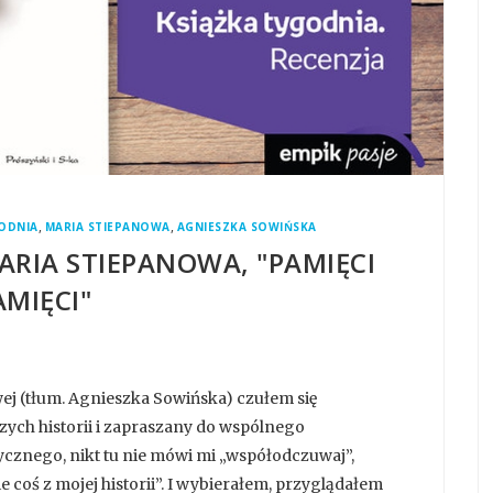
,
,
GODNIA
MARIA STIEPANOWA
AGNIESZKA SOWIŃSKA
ARIA STIEPANOWA, "PAMIĘCI
AMIĘCI"
wej (tłum. Agnieszka Sowińska) czułem się
ych historii i zapraszany do wspólnego
tycznego, nikt tu nie mówi mi „współodczuwaj”,
 coś z mojej historii”. I wybierałem, przyglądałem