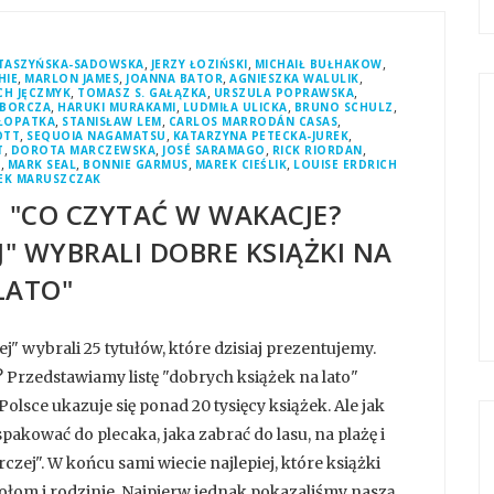
,
,
,
PTASZYŃSKA-SADOWSKA
JERZY ŁOZIŃSKI
MICHAIŁ BUŁHAKOW
,
,
,
,
HIE
MARLON JAMES
JOANNA BATOR
AGNIESZKA WALULIK
,
,
,
CH JĘCZMYK
TOMASZ S. GAŁĄZKA
URSZULA POPRAWSKA
,
,
,
,
YBORCZA
HARUKI MURAKAMI
LUDMIŁA ULICKA
BRUNO SCHULZ
,
,
,
ŁOPATKA
STANISŁAW LEM
CARLOS MARRODÁN CASAS
,
,
,
OTT
SEQUOIA NAGAMATSU
KATARZYNA PETECKA-JUREK
,
,
,
,
T
DOROTA MARCZEWSKA
JOSÉ SARAMAGO
RICK RIORDAN
,
,
,
,
G
MARK SEAL
BONNIE GARMUS
MAREK CIEŚLIK
LOUISE ERDRICH
EK MARUSZCZAK
 "CO CZYTAĆ W WAKACJE?
" WYBRALI DOBRE KSIĄŻKI NA
LATO"
j" wybrali 25 tytułów, które dzisiaj prezentujemy.
? Przedstawiamy listę "dobrych książek na lato"
lsce ukazuje się ponad 20 tysięcy książek. Ale jak
pakować do plecaka, jaka zabrać do lasu, na plażę i
zej". W końcu sami wiecie najlepiej, które książki
iołom i rodzinie. Najpierw jednak pokazaliśmy naszą