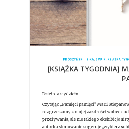
,
,
PRÓSZYŃSKI I S-KA
EMPIK
KSIĄŻKA TY
[KSIĄŻKA TYGODNIA] M
P
Dzieło-arcydzieło.
Czytając „Pamięci pamięci” Marii Stiepano
rozgrzeszony z mojej zazdrości wobec cudz
przeżywania, ale nie takiego ekshibicjonis
autorka stonowanie sugeruje „wybierz sobie