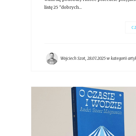
listę 25 "dobrych...
CZ
Wojciech Szot
,
28.07.2025 w kategorii
arty