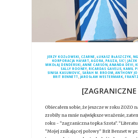
,
,
,
JERZY KOZŁOWSKI
CZARNE
ŁUKASZ BŁASZCZYK
NG
,
,
,
,
KORPORACJA HA!ART
AGORA
PAUZA
SIC!
JACEK
,
,
,
MIKOŁAJ DENDERSKI
ANNE CARSON
ANANDA DEVI
K
,
,
SALLY ROONEY
RICARDAS GAVELIS
KAMIL P
,
,
SINISA KASUMOVIC
SARAH M. BROOM
ANTHONY JO
,
,
BRIT BENNETT
JAROSŁAW WESTERMARK
FRANT
[ZAGRANICZNE 
Obiecałem sobie, że jeszcze w roku ZOZO na
zrobiły na mnie największe wrażenie, zat
roku - “zagraniczna topka Szota”. “Litera
“Mojej znikającej połowy” Brit Bennet w pr