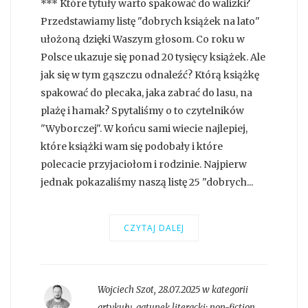
*** Które tytuły warto spakować do walizki?
Przedstawiamy listę "dobrych książek na lato"
ułożoną dzięki Waszym głosom. Co roku w
Polsce ukazuje się ponad 20 tysięcy książek. Ale
jak się w tym gąszczu odnaleźć? Którą książkę
spakować do plecaka, jaka zabrać do lasu, na
plażę i hamak? Spytaliśmy o to czytelników
"Wyborczej". W końcu sami wiecie najlepiej,
które książki wam się podobały i które
polecacie przyjaciołom i rodzinie. Najpierw
jednak pokazaliśmy naszą listę 25 "dobrych...
CZYTAJ DALEJ
Wojciech Szot
,
28.07.2025 w kategorii
artykuły
, gatunek literacki:
non-fiction