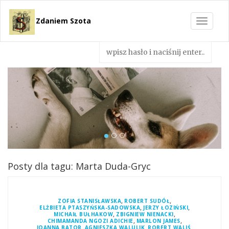
Zdaniem Szota
Toggle
navigat
Posty dla tagu: Marta Duda-Gryc
,
,
ZOFIA STANISŁAWSKA
ROBERT SUDÓŁ
,
,
ELŻBIETA PTASZYŃSKA-SADOWSKA
JERZY ŁOZIŃSKI
,
,
MICHAIŁ BUŁHAKOW
ZBIGNIEW NIENACKI
,
,
CHIMAMANDA NGOZI ADICHIE
MARLON JAMES
,
,
,
JOANNA BATOR
AGNIESZKA WALULIK
ROBERT WALIŚ