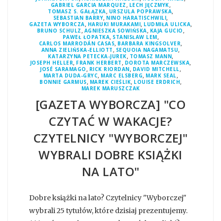
,
,
GABRIEL GARCIA MARQUEZ
LECH JĘCZMYK
,
,
TOMASZ S. GAŁĄZKA
URSZULA POPRAWSKA
,
,
SEBASTIAN BARRY
NINO HARATISCHWILI
,
,
,
GAZETA WYBORCZA
HARUKI MURAKAMI
LUDMIŁA ULICKA
,
,
,
BRUNO SCHULZ
AGNIESZKA SOWIŃSKA
KAJA GUCIO
,
,
PAWEŁ ŁOPATKA
STANISŁAW LEM
,
,
CARLOS MARRODÁN CASAS
BARBARA KINGSOLVER
,
,
ANNA ZIELIŃSKA-ELLIOTT
SEQUOIA NAGAMATSU
,
,
KATARZYNA PETECKA-JUREK
TOMASZ MANN
,
,
,
JOSEPH HELLER
FRANK HERBERT
DOROTA MARCZEWSKA
,
,
,
JOSÉ SARAMAGO
RICK RIORDAN
DAVID MITCHELL
,
,
,
MARTA DUDA-GRYC
MARC ELSBERG
MARK SEAL
,
,
,
BONNIE GARMUS
MAREK CIEŚLIK
LOUISE ERDRICH
MAREK MARUSZCZAK
[GAZETA WYBORCZA] "CO
CZYTAĆ W WAKACJE?
CZYTELNICY "WYBORCZEJ"
WYBRALI DOBRE KSIĄŻKI
NA LATO"
Dobre książki na lato? Czytelnicy "Wyborczej"
wybrali 25 tytułów, które dzisiaj prezentujemy.