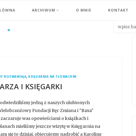
GŁÓWNA
ARCHIWUM
O MNIE
KONTAKT
,
DY ROZMAWIAJĄ
KSIĘGARNIA NA TŁOMACKIM
ARZA I KSIĘGARKI
go odwiedziliśmy jedną z naszych ulubionych
Wielobranżowy Fundacji Bęc Zmiana i "Baxa"
 zaczaruje was opowieściami o książkach i
lanach mieliśmy jeszcze wizytę w Księgarnia na
am się to dzisiaj, obiecujemy nadrobić a Karolinę