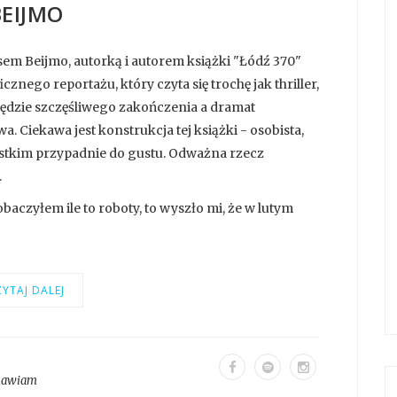
BEIJMO
sem Beijmo, autorką i autorem książki "Łódź 370"
nego reportażu, który czyta się trochę jak thriller,
 będzie szczęśliwego zakończenia a dramat
 Ciekawa jest konstrukcja tej książki - osobista,
zystkim przypadnie do gustu. Odważna rzecz
.
zobaczyłem ile to roboty, to wyszło mi, że w lutym
YTAJ DALEJ
mawiam