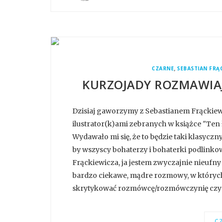
,
CZARNE
SEBASTIAN FRĄ
KURZOJADY ROZMAWIAJ
Dzisiaj gaworzymy z Sebastianem Frąckie
ilustrator(k)ami zebranych w książce "Ten ło
Wydawało mi się, że to będzie taki klasyc
by wszyscy bohaterzy i bohaterki podlinkow
Frąckiewicza, ja jestem zwyczajnie nieufny w
bardzo ciekawe, mądre rozmowy, w których r
skrytykować rozmówcę/rozmówczynię czy p
CZ