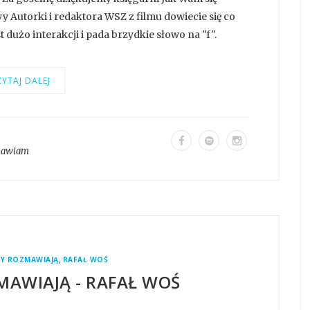
 Autorki i redaktora WSZ z filmu dowiecie się co
st dużo interakcji i pada brzydkie słowo na "f".
YTAJ DALEJ
mawiam
,
Y ROZMAWIAJĄ
RAFAŁ WOŚ
MAWIAJĄ - RAFAŁ WOŚ