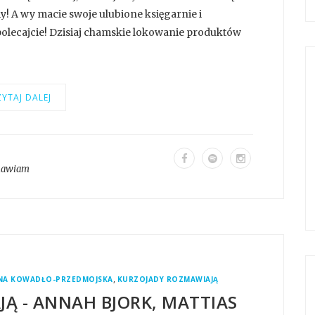
 A wy macie swoje ulubione księgarnie i
polecajcie! Dzisiaj chamskie lokowanie produktów
YTAJ DALEJ
mawiam
,
ENA KOWADŁO-PRZEDMOJSKA
KURZOJADY ROZMAWIAJĄ
Ą - ANNAH BJORK, MATTIAS