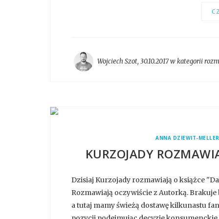
CZ
Wojciech Szot
,
30.10.2017 w kategorii
roz
ANNA DZIEWIT-MELLE
KURZOJADY ROZMAWIA
Dzisiaj Kurzojady rozmawiają o książce "D
Rozmawiają oczywiście z Autorką. Brakuje b
a tutaj mamy świeżą dostawę kilkunastu fa
pozycji podejmując decyzje konsumenckie. 