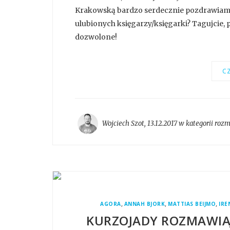
Krakowską bardzo serdecznie pozdrawiamy!
ulubionych księgarzy/księgarki? Tagujcie, 
dozwolone!
CZ
Wojciech Szot
,
13.12.2017 w kategorii
roz
,
,
,
AGORA
ANNAH BJORK
MATTIAS BEIJMO
IR
KURZOJADY ROZMAWIAJ