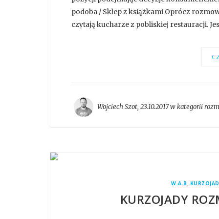
podoba / Sklep z książkami Oprócz rozmowy
czytają kucharze z pobliskiej restauracji. Je
CZ
Wojciech Szot
,
23.10.2017 w kategorii
roz
,
W.A.B
KURZOJAD
KURZOJADY ROZ