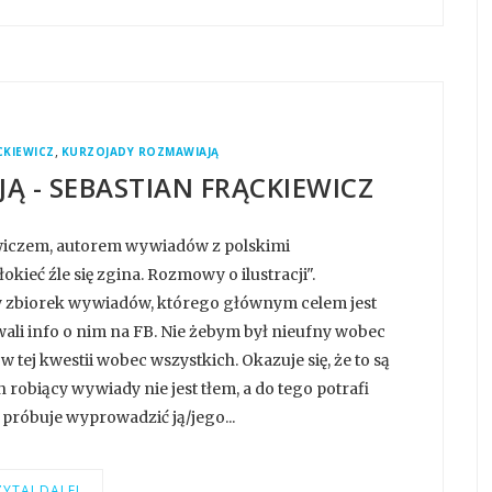
,
CKIEWICZ
KURZOJADY ROZMAWIAJĄ
Ą - SEBASTIAN FRĄCKIEWICZ
wiczem, autorem wywiadów z polskimi
kieć źle się zgina. Rozmowy o ilustracji".
zny zbiorek wywiadów, którego głównym celem jest
ali info o nim na FB. Nie żebym był nieufny wobec
 tej kwestii wobec wszystkich. Okazuje się, że to są
obiący wywiady nie jest tłem, a do tego potrafi
róbuje wyprowadzić ją/jego...
YTAJ DALEJ