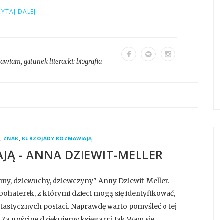
YTAJ DALEJ
mawiam
, gatunek literacki:
biografia
,
,
R
ZNAK
KURZOJADY ROZMAWIAJĄ
JĄ - ANNA DZIEWIT-MELLER
amy, dziewuchy, dziewczyny" Anny Dziewit-Meller.
ohaterek, z którymi dzieci mogą się identyfikować,
ntastycznych postaci. Naprawdę warto pomyśleć o tej
Za gościnę dziękujemy księgarni Jak Wam się