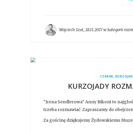
Wojciech Szot
,
28.11.2017 w kategorii
roz
,
CZARNE
KURZOJAD
KURZOJADY ROZMA
"Irena Sendlerowa" Anny Bikont to najgłośn
trzeba rozmawiać. Zapraszamy do obejrzen
Za gościnę dziękujemy Żydowskiemu Muzem