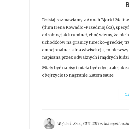
Dzisiaj rozmawiamy z Annah Bjork i Mattia
(tłum Irena Kowadło-Przedmojska), specyficz
odrobinę jak kryminał, choć wiemy, że nie
uchodźców na granicy turecko-greckiej trwa.
emocjonalna i silna wiwisekcja, co nie ws
napisana przez odważnych i mądrych ludzi
Miały być napisy i miała być edycja ale jak 
obejrzycie to nagranie. Zatem saute!
CZ
Wojciech Szot
,
30.11.2017 w kategorii
roz