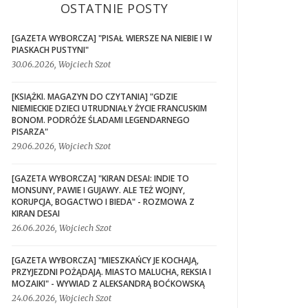
OSTATNIE POSTY
[GAZETA WYBORCZA] "PISAŁ WIERSZE NA NIEBIE I W
PIASKACH PUSTYNI"
30.06.2026, Wojciech Szot
[KSIĄŻKI. MAGAZYN DO CZYTANIA] "GDZIE
NIEMIECKIE DZIECI UTRUDNIAŁY ŻYCIE FRANCUSKIM
BONOM. PODRÓŻE ŚLADAMI LEGENDARNEGO
PISARZA"
29.06.2026, Wojciech Szot
[GAZETA WYBORCZA] "KIRAN DESAI: INDIE TO
MONSUNY, PAWIE I GUJAWY. ALE TEŻ WOJNY,
KORUPCJA, BOGACTWO I BIEDA" - ROZMOWA Z
KIRAN DESAI
26.06.2026, Wojciech Szot
[GAZETA WYBORCZA] "MIESZKAŃCY JE KOCHAJĄ,
PRZYJEZDNI POŻĄDAJĄ. MIASTO MALUCHA, REKSIA I
MOZAIKI" - WYWIAD Z ALEKSANDRĄ BOĆKOWSKĄ
24.06.2026, Wojciech Szot