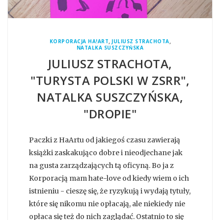
,
,
KORPORACJA HA!ART
JULIUSZ STRACHOTA
NATALKA SUSZCZYŃSKA
JULIUSZ STRACHOTA,
"TURYSTA POLSKI W ZSRR",
NATALKA SUSZCZYŃSKA,
"DROPIE"
Paczki z HaArtu od jakiegoś czasu zawierają
książki zaskakująco dobre i nieodjechane jak
na gusta zarządzających tą oficyną. Bo ja z
Korporacją mam hate-love od kiedy wiem o ich
istnieniu - cieszę się, że ryzykują i wydają tytuły,
które się nikomu nie opłacają, ale niekiedy nie
opłaca się też do nich zaglądać. Ostatnio to się