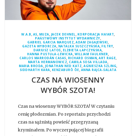
,
,
,
,
,
W.A.B
A5
MUZA
JACEK DEHNEL
KORPORACJA HA!ART
,
PAŃSTWOWY INSTYTUT WYDAWNICZY
,
,
GABRIEL GARCIA MARQUEZ
ADAM ZAGAJEWSKI
,
,
,
GAZETA WYBORCZA
NATALKA SUSZCZYŃSKA
FILTRY
,
,
DARIUSZ LATOŚ
ELŻBIETA ŁAPCZYŃSKA
,
,
HANNA PUSTUŁA-LEWICKA
WILLIAM FAULKNER
,
,
,
CARLOS MARRODÁN CASAS
RICHARD OSMAN
ART RAGE
,
,
MARTA HERMANOWICZ
CAMILA SOSA VILLADA
,
,
,
MARIA BRODA
JONATHAN NED KATZ
AGNIESZKA SZLING
,
,
SIDDHARTH KARA
KENZABURŌ ŌE
ANNA RAJCA-SALATA
CZAS NA WIOSENNY
WYBÓR SZOTA!
Czas na wiosenny WYBÓR SZOTA! W czytaniu
cenię płodozmian. Po reportażu przychodzi
czas na sążnistą powieść przegryzaną
kryminałem. Po wyczerpującej biografii