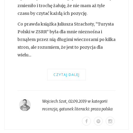
zmieniło i trochę żałuję, że nie mam aż tyle
czasu by czytać każdą ich pozycję.
Co prawda książka Juliusza Strachoty, “Turysta
Polski w ZSRR” była dla mnie nieznośna i
brnąłem przez nią długimi wieczorami po kilka
stron, ale rozumiem, że jest to pozycja dla
wielu...
CZYTAJ DALEJ
Wojciech Szot
,
02.09.2019 w kategorii
recenzja
, gatunek literacki:
proza polska