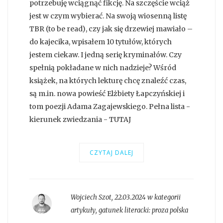
potrzebuję wciągnąć fikcję. Na szczęście wciąż
jest w czym wybierać. Na swoją wiosenną listę
TBR (to be read), czy jak się drzewiej mawiało –
do kajecika, wpisałem 10 tytułów, których
jestem ciekaw. I jedną serię kryminałów. Czy
spełnią pokładane w nich nadzieje? Wśród
książek, na których lekturę chcę znaleźć czas,
są m.in. nowa powieść Elżbiety Łapczyńskiej i
tom poezji Adama Zagajewskiego. Pełna lista -
kierunek zwiedzania - TUTAJ
CZYTAJ DALEJ
Wojciech Szot
,
22.03.2024 w kategorii
artykuły
, gatunek literacki:
proza polska