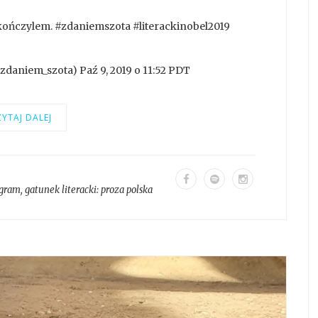
ończylem. #zdaniemszota #literackinobel2019
daniem_szota) Paź 9, 2019 o 11:52 PDT
YTAJ DALEJ
agram
, gatunek literacki:
proza polska