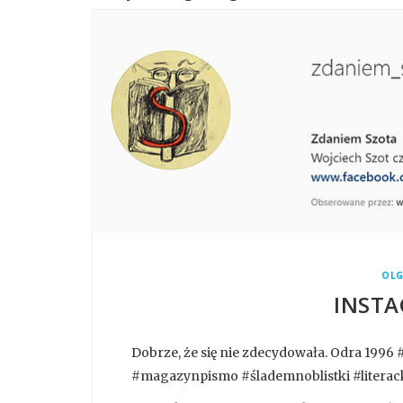
OLG
INSTA
Dobrze, że się nie zdecydowała. Odra 199
#magazynpismo #ślademnoblistki #literac