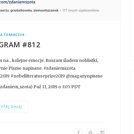
A TOKARCZUK
GRAM #812
na... kolejne emocje. Ruszam śladem noblistki,
zynie Pismo napisane. #zdaniemszota
l2019 #nobelliteratureprize2019 @magazynpismo
daniem_szota) Paź 11, 2019 o 3:05 PDT
YTAJ DALEJ