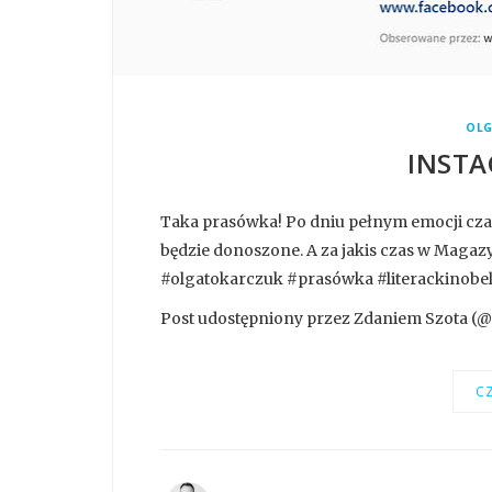
OLG
INSTA
Taka prasówka! Po dniu pełnym emocji czas 
będzie donoszone. A za jakis czas w Maga
#olgatokarczuk #prasówka #literackinobe
Post udostępniony przez Zdaniem Szota (@z
CZ