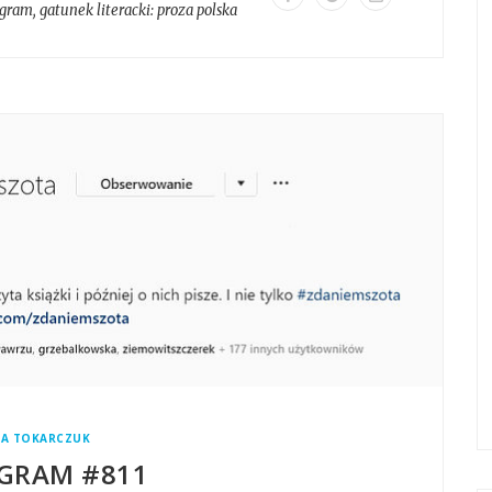
agram
, gatunek literacki:
proza polska
A TOKARCZUK
GRAM #811