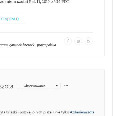
daniem_szota) Paź 11, 2019 o 4:34 PDT
YTAJ DALEJ
agram
, gatunek literacki:
proza polska