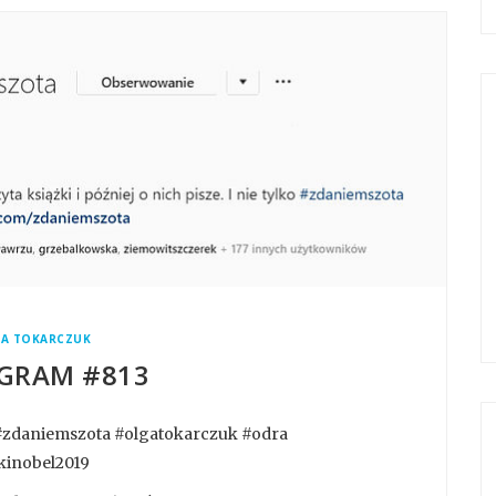
A TOKARCZUK
GRAM #813
6 #zdaniemszota #olgatokarczuk #odra
kinobel2019