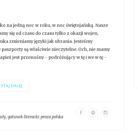
ko na jedną noc w roku, w noc świętojańską. Nasze
my się od czasu do czasu tylko z okazji wojen,
nka zmieniamy języki jak ubrania. Jesteśmy
paszporty są właściwie nieczytelne. Och, nie mamy
apież jest przenośny - podróżujący w tę i we w tę -
YTAJ DALEJ
kuły
, gatunek literacki:
proza polska