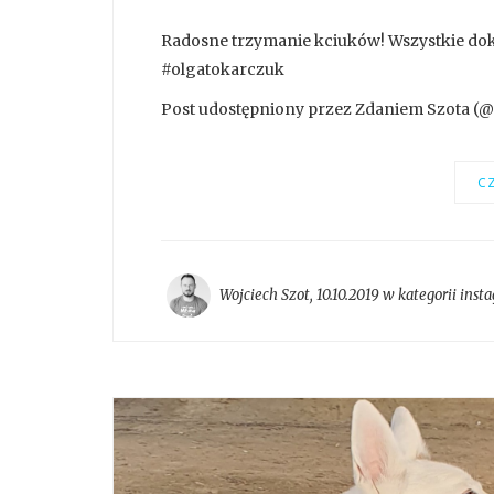
Radosne trzymanie kciuków! Wszystkie dok
#olgatokarczuk
Post udostępniony przez Zdaniem Szota (@z
CZ
Wojciech Szot
,
10.10.2019 w kategorii
inst