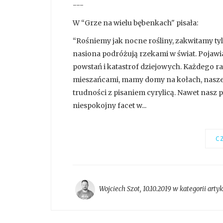
---
W “Grze na wielu bębenkach" pisała:
“Rośniemy jak nocne rośliny, zakwitamy tyl
nasiona podróżują rzekami w świat. Pojawia
powstań i katastrof dziejowych. Każdego ra
mieszańcami, mamy domy na kołach, nasze 
trudności z pisaniem cyrylicą. Nawet nasz p
niespokojny facet w...
CZ
Wojciech Szot
,
10.10.2019 w kategorii
arty