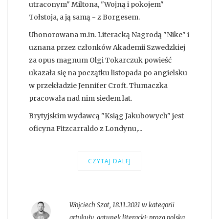
utraconym" Miltona, "Wojną i pokojem"
Tołstoja, a ją samą - z Borgesem.
Uhonorowana m.in. Literacką Nagrodą "Nike" i
uznana przez członków Akademii Szwedzkiej
za opus magnum Olgi Tokarczuk powieść
ukazała się na początku listopada po angielsku
w przekładzie Jennifer Croft. Tłumaczka
pracowała nad nim siedem lat.
Brytyjskim wydawcą "Ksiąg Jakubowych" jest
oficyna Fitzcarraldo z Londynu,...
CZYTAJ DALEJ
Wojciech Szot
,
18.11.2021 w kategorii
artykuły
, gatunek literacki:
proza polska