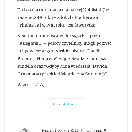
To trzecia nominacja dla naszej Noblistki. Już
raz - w 2018 roku - zdobyła Bookera za
"Flights", a i w tym roku jest faworytką.
Spośród nominowanych książek – poza
"Księgami..." – polscy czytelnicy mogli poznać
już powieść argentyńskiej pisarki Claudii
Piñeiro, "Elena wie" w przekładzie Tomasza
Pindela oraz "Gdyby Nina wiedziała" Davida
Grosmana (przekład Magdaleny Sommer)".
Więcej TUTAJ
CZYTAJ DALEJ
Wojciech Szot
,
10.03.2022 w kategorii