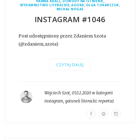
,
,
HANNA KRALL
DOWODY NA ISTNIENIE
,
,
,
WYDAWNICTWO LITERACKIE
AGORA
OLGA TOKARCZUK
MICHAŁ NOGAŚ
INSTAGRAM #1046
Post udostępniony przez Zdaniem Szota
(@zdaniem_szota)
CZYTAJ DALEJ
Wojciech Szot
,
05.12.2020 w kategorii
instagram
, gatunek literacki:
reportaż