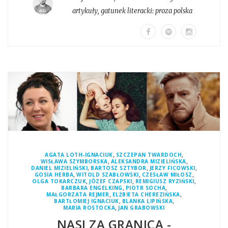
artykuły
, gatunek literacki:
proza polska
,
,
AGATA LOTH-IGNACIUK
SZCZEPAN TWARDOCH
,
,
WISŁAWA SZYMBORSKA
ALEKSANDRA MIZIELIŃSKA
,
,
,
DANIEL MIZIELIŃSKI
BARTOSZ SZTYBOR
JERZY FICOWSKI
,
,
,
GOSIA HERBA
WITOLD SZABŁOWSKI
CZESŁAW MIŁOSZ
,
,
,
OLGA TOKARCZUK
JÓZEF CZAPSKI
REMIGIUSZ RYZIŃSKI
,
,
BARBARA ENGELKING
PIOTR SOCHA
,
,
MAŁGORZATA REJMER
ELŻBIETA CHEREZIŃSKA
,
,
BARTŁOMIEJ IGNACIUK
BLANKA LIPIŃSKA
,
MARIA ROSTOCKA
JAN GRABOWSKI
NASI ZA GRANICĄ -