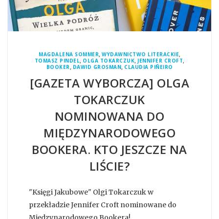
,
,
MAGDALENA SOMMER
WYDAWNICTWO LITERACKIE
,
,
,
TOMASZ PINDEL
OLGA TOKARCZUK
JENNIFER CROFT
,
,
BOOKER
DAWID GROSMAN
CLAUDIA PIÑEIRO
[GAZETA WYBORCZA] OLGA
TOKARCZUK
NOMINOWANA DO
MIĘDZYNARODOWEGO
BOOKERA. KTO JESZCZE NA
LIŚCIE?
"Księgi Jakubowe" Olgi Tokarczuk w
przekładzie Jennifer Croft nominowane do
Międzynarodowego Bookera!