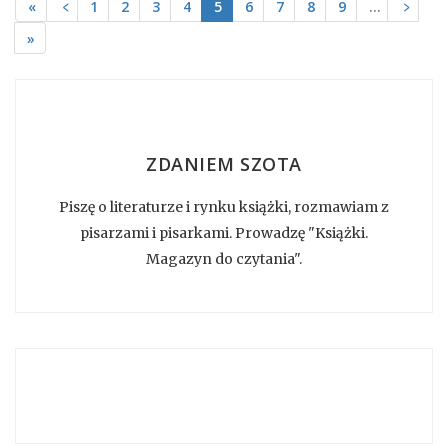
«
﹤
1
2
3
4
5
6
7
8
9
…
﹥
»
ZDANIEM SZOTA
Piszę o literaturze i rynku książki, rozmawiam z
pisarzami i pisarkami. Prowadzę "Książki.
Magazyn do czytania".