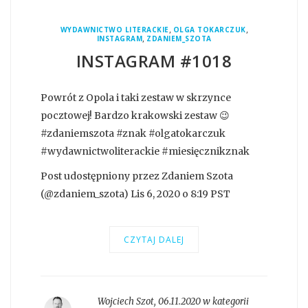
,
,
WYDAWNICTWO LITERACKIE
OLGA TOKARCZUK
,
INSTAGRAM
ZDANIEM_SZOTA
INSTAGRAM #1018
Powrót z Opola i taki zestaw w skrzynce
pocztowej! Bardzo krakowski zestaw 😉
#zdaniemszota #znak #olgatokarczuk
#wydawnictwoliterackie #miesięcznikznak
Post udostępniony przez Zdaniem Szota
(@zdaniem_szota) Lis 6, 2020 o 8:19 PST
CZYTAJ DALEJ
Wojciech Szot
,
06.11.2020 w kategorii