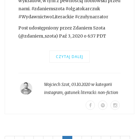
wykładów, w tym z pewnością noblowski przed
nami. #zdaniemszota #olgatokarczuk
#WydawnictwoLiterackie #czułynarrator
Post udostępniony przez Zdaniem Szota
(@zdaniem_szota) Paź 3, 2020 o 6:37 PDT
CZYTAJ DALEJ
Wojciech Szot
,
03.10.2020 w kategorii
instagram
, gatunek literacki:
non-fiction