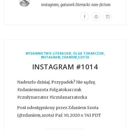
instagram
, gatunek literacki:
non-fiction
,
,
WYDAWNICTWO LITERACKIE
OLGA TOKARCZUK
,
INSTAGRAM
ZDANIEM_SZOTA
INSTAGRAM #1014
Nadeszło dzisiaj. Przypadek? Nie sądzę.
#zdaniemszota #olgatokarczuk
#czułynarrator #iczułanarratorka
Post udostępniony przez Zdaniem Szota
(@zdaniem_szota) Paź 30, 2020 o 7:41 PDT