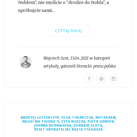
Noblem", nie myślcie o "drodze do Nobla", a
spróbujcie sami...
CZYTAJ DALEJ
Wojciech Szot
,
15.04.2021 w kategorii
artykuły
, gatunek literacki:
proza polska
,
,
,
ANDRZEJ ŁUCZEŃCZYK
OLGA TOKARCZUK
INSTAGRAM
,
,
,
NGŨGĨ WA THIONG'O
ZYTA RUDZKA
PIOTR SIEMION
,
,
JOANNA RUDNIAŃSKA
ZDANIEM_SZOTA
,
RESET OBYWATELSKI
BEATA STASIŃSKA