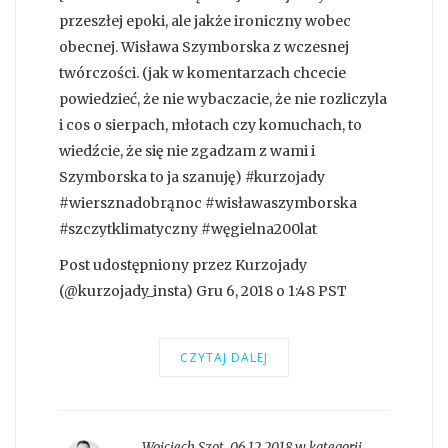
przeszłej epoki, ale jakże ironiczny wobec
obecnej. Wisława Szymborska z wczesnej
twórczości. (jak w komentarzach chcecie
powiedzieć, że nie wybaczacie, że nie rozliczyla
i cos o sierpach, młotach czy komuchach, to
wiedźcie, że się nie zgadzam z wami i
Szymborska to ja szanuję) #kurzojady
#wiersznadobrąnoc #wisławaszymborska
#szczytklimatyczny #węgielna200lat
Post udostępniony przez Kurzojady
(@kurzojady_insta) Gru 6, 2018 o 1:48 PST
CZYTAJ DALEJ
Wojciech Szot
,
06.12.2018 w kategorii