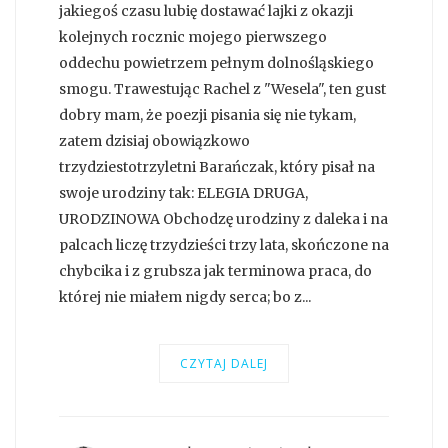
jakiegoś czasu lubię dostawać lajki z okazji
kolejnych rocznic mojego pierwszego
oddechu powietrzem pełnym dolnośląskiego
smogu. Trawestując Rachel z "Wesela", ten gust
dobry mam, że poezji pisania się nie tykam,
zatem dzisiaj obowiązkowo
trzydziestotrzyletni Barańczak, który pisał na
swoje urodziny tak: ELEGIA DRUGA,
URODZINOWA Obchodzę urodziny z daleka i na
palcach liczę trzydzieści trzy lata, skończone na
chybcika i z grubsza jak terminowa praca, do
której nie miałem nigdy serca; bo z...
CZYTAJ DALEJ