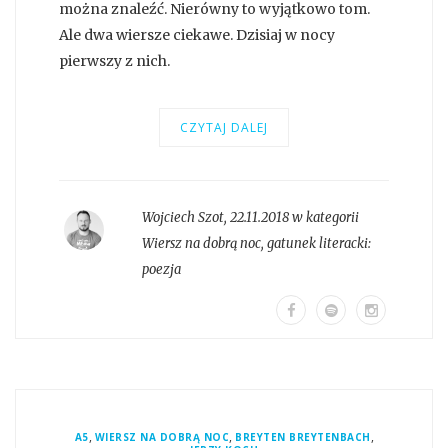
można znaleźć. Nierówny to wyjątkowo tom.
Ale dwa wiersze ciekawe. Dzisiaj w nocy
pierwszy z nich.
CZYTAJ DALEJ
Wojciech Szot
,
22.11.2018 w kategorii
Wiersz na dobrą noc
, gatunek literacki:
poezja
,
,
,
A5
WIERSZ NA DOBRĄ NOC
BREYTEN BREYTENBACH