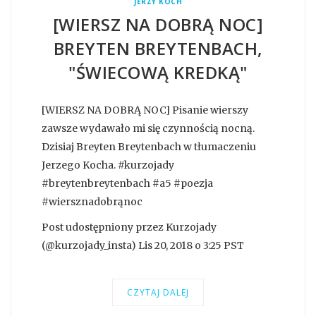
JERZY KOCH
[WIERSZ NA DOBRĄ NOC]
BREYTEN BREYTENBACH,
"ŚWIECOWĄ KREDKĄ"
[WIERSZ NA DOBRĄ NOC] Pisanie wierszy
zawsze wydawało mi się czynnością nocną.
Dzisiaj Breyten Breytenbach w tłumaczeniu
Jerzego Kocha. #kurzojady
#breytenbreytenbach #a5 #poezja
#wiersznadobrąnoc
Post udostępniony przez Kurzojady
(@kurzojady_insta) Lis 20, 2018 o 3:25 PST
CZYTAJ DALEJ