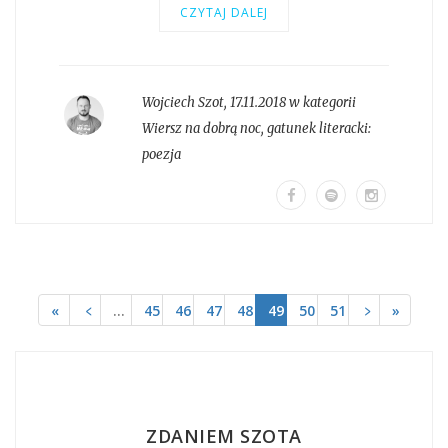
CZYTAJ DALEJ
Wojciech Szot
,
17.11.2018 w kategorii
Wiersz na dobrą noc
, gatunek literacki:
poezja
«
﹤
…
45
46
47
48
49
50
51
﹥
»
ZDANIEM SZOTA