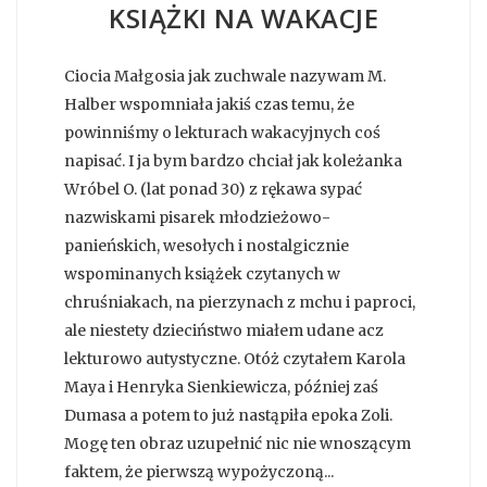
KSIĄŻKI NA WAKACJE
Ciocia Małgosia jak zuchwale nazywam M.
Halber wspomniała jakiś czas temu, że
powinniśmy o lekturach wakacyjnych coś
napisać. I ja bym bardzo chciał jak koleżanka
Wróbel O. (lat ponad 30) z rękawa sypać
nazwiskami pisarek młodzieżowo-
panieńskich, wesołych i nostalgicznie
wspominanych książek czytanych w
chruśniakach, na pierzynach z mchu i paproci,
ale niestety dzieciństwo miałem udane acz
lekturowo autystyczne. Otóż czytałem Karola
Maya i Henryka Sienkiewicza, później zaś
Dumasa a potem to już nastąpiła epoka Zoli.
Mogę ten obraz uzupełnić nic nie wnoszącym
faktem, że pierwszą wypożyczoną...