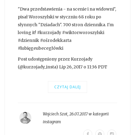
"Dwa przedstawienia - na scenie i na widowni",
pisał Woroszylski w styczniu 68 roku po
słynnych "Dziadach". 700 stron dziennika. I'm
loving it! #kurzojady #wiktorworoszylski
#dziennik #ośrodekkarta
#lubięgeubecegłówki
Post udostępniony przez Kurzojady
(@kurzojady_insta) Lip 26, 2017 o 11:36 PDT
CZYTAJ DALEJ
Wojciech Szot
,
26.07.2017 w kategorii
instagram