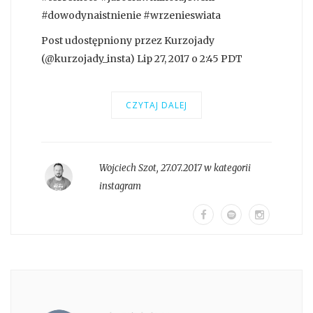
#dowodynaistnienie #wrzenieswiata
Post udostępniony przez Kurzojady
(@kurzojady_insta) Lip 27, 2017 o 2:45 PDT
CZYTAJ DALEJ
Wojciech Szot
,
27.07.2017 w kategorii
instagram