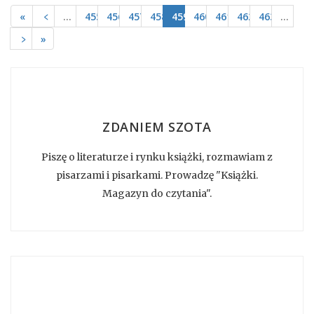
«
﹤
…
455
456
457
458
459
460
461
462
463
…
﹥
»
ZDANIEM SZOTA
Piszę o literaturze i rynku książki, rozmawiam z
pisarzami i pisarkami. Prowadzę "Książki.
Magazyn do czytania".