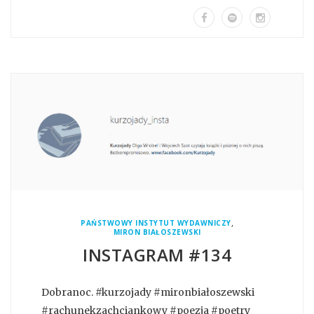
,
PAŃSTWOWY INSTYTUT WYDAWNICZY
MIRON BIAŁOSZEWSKI
INSTAGRAM #134
Dobranoc. #kurzojady #mironbiałoszewski
#rachunekzachciankowy #poezja #poetry