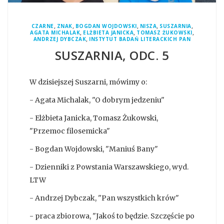
,
,
,
,
,
CZARNE
ZNAK
BOGDAN WOJDOWSKI
NISZA
SUSZARNIA
,
,
,
AGATA MICHALAK
ELŻBIETA JANICKA
TOMASZ ŻUKOWSKI
,
ANDRZEJ DYBCZAK
INSTYTUT BADAŃ LITERACKICH PAN
SUSZARNIA, ODC. 5
W dzisiejszej Suszarni, mówimy o:
- Agata Michalak, "O dobrym jedzeniu"
- Elżbieta Janicka, Tomasz Żukowski,
"Przemoc filosemicka"
- Bogdan Wojdowski, "Maniuś Bany"
- Dzienniki z Powstania Warszawskiego, wyd.
LTW
- Andrzej Dybczak, "Pan wszystkich krów"
- praca zbiorowa, "Jakoś to będzie. Szczęście po