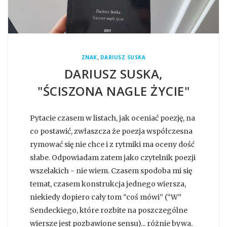
,
ZNAK
DARIUSZ SUSKA
DARIUSZ SUSKA,
"ŚCISZONA NAGLE ŻYCIE"
Pytacie czasem w listach, jak oceniać poezję, na
co postawić, zwłaszcza że poezja współczesna
rymować się nie chce i z rytmiki ma oceny dość
słabe. Odpowiadam zatem jako czytelnik poezji
wszelakich - nie wiem. Czasem spodoba mi się
temat, czasem konstrukcja jednego wiersza,
niekiedy dopiero cały tom “coś mówi” (“W”
Sendeckiego, które rozbite na poszczególne
wiersze jest pozbawione sensu)... różnie bywa.