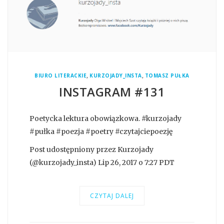
,
,
BIURO LITERACKIE
KURZOJADY_INSTA
TOMASZ PUŁKA
INSTAGRAM #131
Poetycka lektura obowiązkowa. #kurzojady
#pułka #poezja #poetry #czytajciepoezję
Post udostępniony przez Kurzojady
(@kurzojady_insta) Lip 26, 2017 o 7:27 PDT
CZYTAJ DALEJ