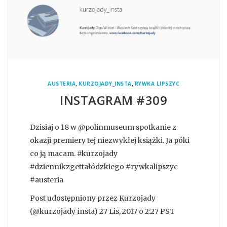
,
,
AUSTERIA
KURZOJADY_INSTA
RYWKA LIPSZYC
INSTAGRAM #309
Dzisiaj o 18 w @polinmuseum spotkanie z
okazji premiery tej niezwykłej książki. Ja póki
co ją macam. #kurzojady
#dziennikzgettałódzkiego #rywkalipszyc
#austeria
Post udostępniony przez Kurzojady
(@kurzojady_insta) 27 Lis, 2017 o 2:27 PST