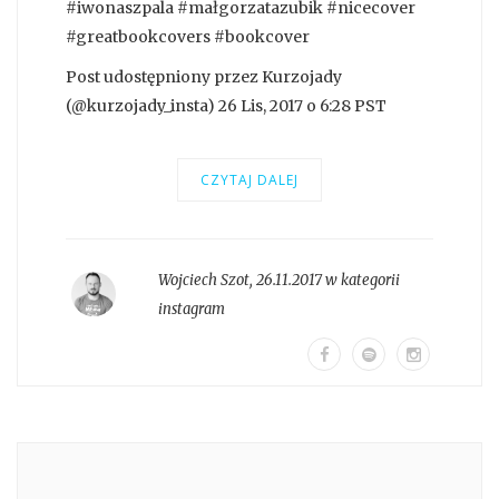
#iwonaszpala #małgorzatazubik #nicecover
#greatbookcovers #bookcover
Post udostępniony przez Kurzojady
(@kurzojady_insta) 26 Lis, 2017 o 6:28 PST
CZYTAJ DALEJ
Wojciech Szot
,
26.11.2017 w kategorii
instagram