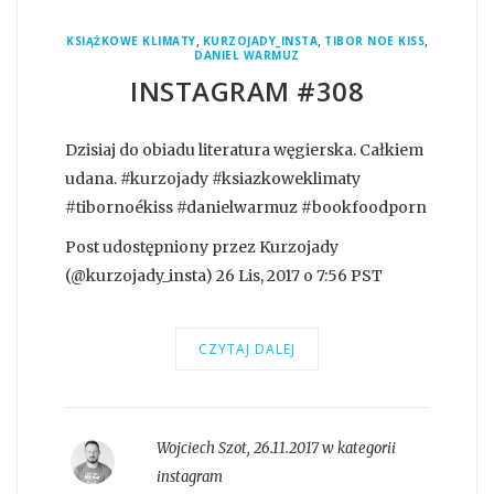
,
,
,
KSIĄŻKOWE KLIMATY
KURZOJADY_INSTA
TIBOR NOE KISS
DANIEL WARMUZ
INSTAGRAM #308
Dzisiaj do obiadu literatura węgierska. Całkiem
udana. #kurzojady #ksiazkoweklimaty
#tibornoékiss #danielwarmuz #bookfoodporn
Post udostępniony przez Kurzojady
(@kurzojady_insta) 26 Lis, 2017 o 7:56 PST
CZYTAJ DALEJ
Wojciech Szot
,
26.11.2017 w kategorii
instagram