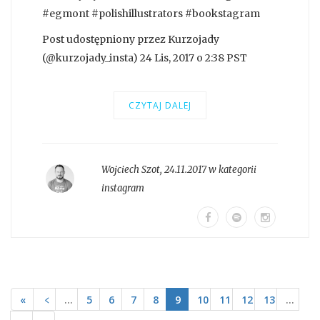
#egmont #polishillustrators #bookstagram
Post udostępniony przez Kurzojady
(@kurzojady_insta) 24 Lis, 2017 o 2:38 PST
CZYTAJ DALEJ
Wojciech Szot
,
24.11.2017 w kategorii
instagram
«
﹤
…
5
6
7
8
9
10
11
12
13
…