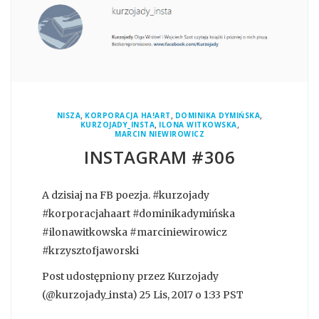
,
,
,
NISZA
KORPORACJA HA!ART
DOMINIKA DYMIŃSKA
,
,
KURZOJADY_INSTA
ILONA WITKOWSKA
MARCIN NIEWIROWICZ
INSTAGRAM #306
A dzisiaj na FB poezja. #kurzojady
#korporacjahaart #dominikadymińska
#ilonawitkowska #marciniewirowicz
#krzysztofjaworski
Post udostępniony przez Kurzojady
(@kurzojady_insta) 25 Lis, 2017 o 1:33 PST