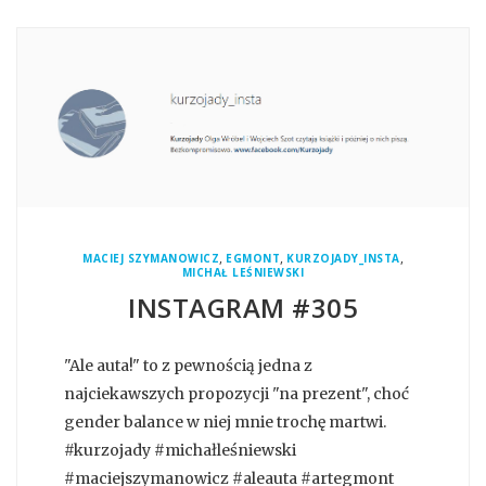
,
,
,
MACIEJ SZYMANOWICZ
EGMONT
KURZOJADY_INSTA
MICHAŁ LEŚNIEWSKI
INSTAGRAM #305
"Ale auta!" to z pewnością jedna z
najciekawszych propozycji "na prezent", choć
gender balance w niej mnie trochę martwi.
#kurzojady #michałleśniewski
#maciejszymanowicz #aleauta #artegmont