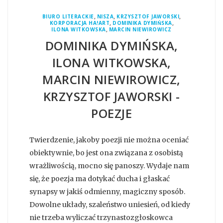
,
,
,
BIURO LITERACKIE
NISZA
KRZYSZTOF JAWORSKI
,
,
KORPORACJA HA!ART
DOMINIKA DYMIŃSKA
,
ILONA WITKOWSKA
MARCIN NIEWIROWICZ
DOMINIKA DYMIŃSKA,
ILONA WITKOWSKA,
MARCIN NIEWIROWICZ,
KRZYSZTOF JAWORSKI -
POEZJE
Twierdzenie, jakoby poezji nie można oceniać
obiektywnie, bo jest ona związana z osobistą
wrażliwością, mocno się panoszy. Wydaje nam
się, że poezja ma dotykać ducha i głaskać
synapsy w jakiś odmienny, magiczny sposób.
Dowolne układy, szaleństwo uniesień, od kiedy
nie trzeba wyliczać trzynastozgłoskowca