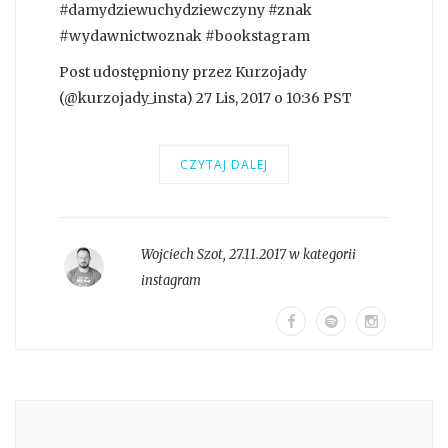
#damydziewuchydziewczyny #znak
#wydawnictwoznak #bookstagram
Post udostępniony przez Kurzojady
(@kurzojady_insta) 27 Lis, 2017 o 10:36 PST
CZYTAJ DALEJ
Wojciech Szot
,
27.11.2017 w kategorii
instagram