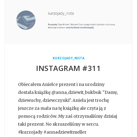
KURZOJADY_INSTA
INSTAGRAM #311
Obiecałem Anielce prezent i na urodziny
dostała książkę @anna_dziewit_bukbuk "Damy,
dziewuchy, dziewczynki". Aniela jest trochę
jeszcze za mała na tę książkę ale czyta ją z
pomocą rodziców. My zaś otrzymaliśmy dzisiaj
taki prezent. No skruszeliśmy w sercu.
#kurzojady #annadziewitmeller