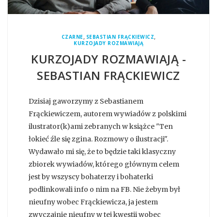
,
,
CZARNE
SEBASTIAN FRĄCKIEWICZ
KURZOJADY ROZMAWIAJĄ
KURZOJADY ROZMAWIAJĄ -
SEBASTIAN FRĄCKIEWICZ
Dzisiaj gaworzymy z Sebastianem
Frąckiewiczem, autorem wywiadów z polskimi
ilustrator(k)ami zebranych w książce "Ten
łokieć źle się zgina. Rozmowy o ilustracji".
Wydawało mi się, że to będzie taki klasyczny
zbiorek wywiadów, którego głównym celem
jest by wszyscy bohaterzy i bohaterki
podlinkowali info o nim na FB. Nie żebym był
nieufny wobec Frąckiewicza, ja jestem
zwyczajnie nieufny w tej kwestii wobec