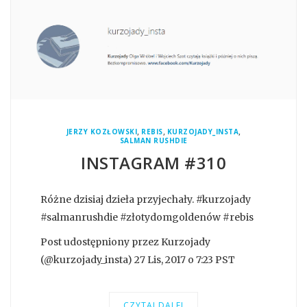
,
,
,
JERZY KOZŁOWSKI
REBIS
KURZOJADY_INSTA
SALMAN RUSHDIE
INSTAGRAM #310
Różne dzisiaj dzieła przyjechały. #kurzojady
#salmanrushdie #złotydomgoldenów #rebis
Post udostępniony przez Kurzojady
(@kurzojady_insta) 27 Lis, 2017 o 7:23 PST
CZYTAJ DALEJ