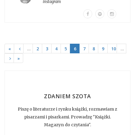
instagram
«
﹤
…
2
3
4
5
6
7
8
9
10
…
﹥
»
ZDANIEM SZOTA
Piszę o literaturze i rynku książki, rozmawiam z
pisarzami i pisarkami. Prowadzę "Książki.
Magazyn do czytania".