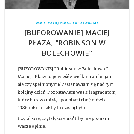
,
,
W.A.B
MACIEJ PŁAZA
BUFOROWANIE
[BUFOROWANIE] MACIEJ
PŁAZA, "ROBINSON W
BOLECHOWIE"
[BUFOROWANIE] "Robinson w Bolechowie"
Macieja Płazy to powieść z wielkimi ambicjami
ale czy spełnionymi? Zastanawiam się nad tym
kolejny dzień. Pozostawiam was z fragmentem,
który bardzo mi się spodobał i choć mówi o
1986 roku to jakby to dzisiaj było.
Czytaliście, czytałyście już? Chętnie poznam
Wasze opinie.