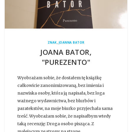
,
ZNAK
JOANNA BATOR
JOANA BATOR,
"PUREZENTO"
Wyobrażam sobie, że dostałem tę książkę
całkowicie zanonimizowaną, bez imienia i
nazwiska osoby, która ją napisała, bez loga
ważnego wydawnictwa, bez blurbów i
paratekstów, na moje biurko przyjechała sama
treść. Wyobrażam sobie, że napisałbym wtedy
taką recenzję: Droga osobo pisząca. Z
malejącym ze strony na stronę