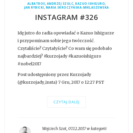
,
,
,
ALBATROS
ANDRZEJ SZULC
KAZUO ISHIGURO
,
JAN RYBICKI
MARIA SKROCZYŃSKA-MIKLASZEWSKA
INSTAGRAM #326
Idę jutro do radia opowiadać o Kazuo Ishigurze
i przypominam sobie jego twórczość.
Czytaliście? Czytałyście? Co wam się podobało
najbardziej? #kurzojady #kazuoishiguro
#nobel2017
Post udostępniony przez Kurzojady
(@kurzojady_insta) 7 Gru, 2017 o 12:27 PST
CZYTAJ DALEJ
Wojciech Szot
,
07.12.2017 w kategorii