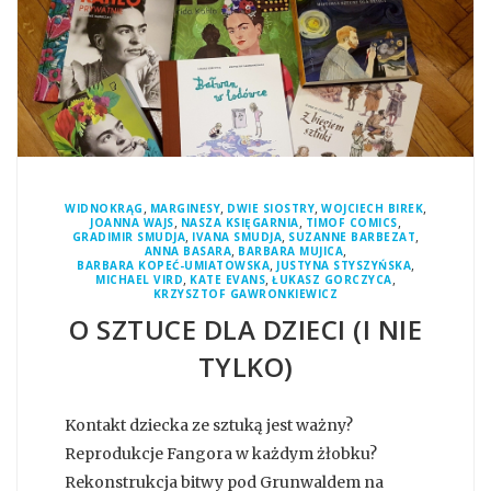
,
,
,
,
WIDNOKRĄG
MARGINESY
DWIE SIOSTRY
WOJCIECH BIREK
,
,
,
JOANNA WAJS
NASZA KSIĘGARNIA
TIMOF COMICS
,
,
,
GRADIMIR SMUDJA
IVANA SMUDJA
SUZANNE BARBEZAT
,
,
ANNA BASARA
BARBARA MUJICA
,
,
BARBARA KOPEĆ-UMIATOWSKA
JUSTYNA STYSZYŃSKA
,
,
,
MICHAEL VIRD
KATE EVANS
ŁUKASZ GORCZYCA
KRZYSZTOF GAWRONKIEWICZ
O SZTUCE DLA DZIECI (I NIE
TYLKO)
Kontakt dziecka ze sztuką jest ważny?
Reprodukcje Fangora w każdym żłobku?
Rekonstrukcja bitwy pod Grunwaldem na