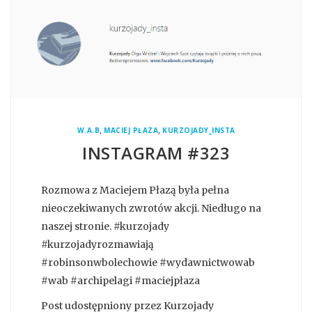
,
,
W.A.B
MACIEJ PŁAZA
KURZOJADY_INSTA
INSTAGRAM #323
Rozmowa z Maciejem Płazą była pełna
nieoczekiwanych zwrotów akcji. Niedługo na
naszej stronie. #kurzojady
#kurzojadyrozmawiają
#robinsonwbolechowie #wydawnictwowab
#wab #archipelagi #maciejpłaza
Post udostępniony przez Kurzojady