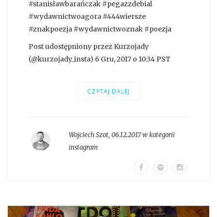
#stanisławbarańczak #pegazzdebial
#wydawnictwoagora #444wiersze
#znakpoezja #wydawnictwoznak #poezja
Post udostępniony przez Kurzojady
(@kurzojady_insta) 6 Gru, 2017 o 10:34 PST
CZYTAJ DALEJ
Wojciech Szot
,
06.12.2017 w kategorii
instagram