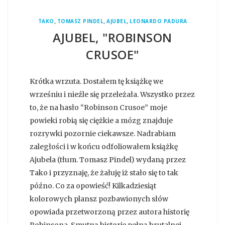
,
,
,
TAKO
TOMASZ PINDEL
AJUBEL
LEONARDO PADURA
AJUBEL, "ROBINSON
CRUSOE"
Krótka wrzuta. Dostałem tę książkę we
wrześniu i nieźle się przeleżała. Wszystko przez
to, że na hasło “Robinson Crusoe” moje
powieki robią się ciężkie a mózg znajduje
rozrywki pozornie ciekawsze. Nadrabiam
zaległości i w końcu odfoliowałem książkę
Ajubela (tłum. Tomasz Pindel) wydaną przez
Tako i przyznaję, że żałuję iż stało się to tak
późno. Co za opowieść! Kilkadziesiąt
kolorowych plansz pozbawionych słów
opowiada przetworzoną przez autora historię
Robinsona. Smutną historię pełną brutalnej