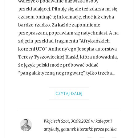
walczyć o podawanie nazwiska osoby
przekładającej. Pilnuję się, ale też zdarza mi się
czasem ominąć tę informację, choć już chyba
bardzo rzadko. Za każde zapomnienie
przepraszam, poprawiam się natychmiast. A na
zdjęciu przekład fragmentu "Afrykańskich
korzeni UFO" Anthony'ego Josepha autorstwa
Teresy Tyszowieckiej Blask!, która udowadnia,
że język polski może próbować oddać
"pangalaktyczną negrogwarę", tylko trzeba...
CZYTAJ DALEJ
Wojciech Szot
,
30.09.2020 w kategorii
artykuły
, gatunek literacki:
proza polska