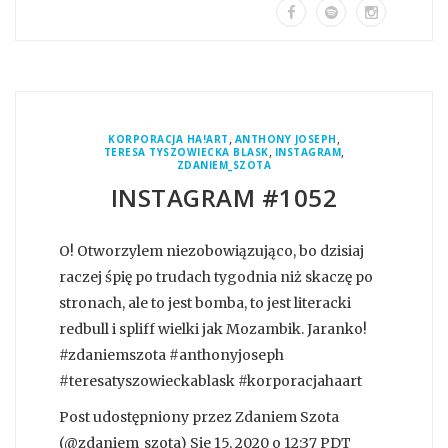
,
,
KORPORACJA HA!ART
ANTHONY JOSEPH
,
,
TERESA TYSZOWIECKA BLASK
INSTAGRAM
ZDANIEM_SZOTA
INSTAGRAM #1052
O! Otworzylem niezobowiązująco, bo dzisiaj
raczej śpię po trudach tygodnia niż skaczę po
stronach, ale to jest bomba, to jest literacki
redbull i spliff wielki jak Mozambik. Jaranko!
#zdaniemszota #anthonyjoseph
#teresatyszowieckablask #korporacjahaart
Post udostępniony przez Zdaniem Szota
(@zdaniem_szota) Sie 15, 2020 o 12:37 PDT