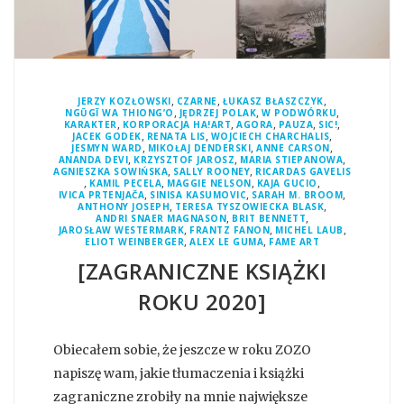
,
,
,
JERZY KOZŁOWSKI
CZARNE
ŁUKASZ BŁASZCZYK
,
,
,
NGŨGĨ WA THIONG’O
JĘDRZEJ POLAK
W PODWÓRKU
,
,
,
,
,
KARAKTER
KORPORACJA HA!ART
AGORA
PAUZA
SIC!
,
,
,
JACEK GODEK
RENATA LIS
WOJCIECH CHARCHALIS
,
,
,
JESMYN WARD
MIKOŁAJ DENDERSKI
ANNE CARSON
,
,
,
ANANDA DEVI
KRZYSZTOF JAROSZ
MARIA STIEPANOWA
,
,
AGNIESZKA SOWIŃSKA
SALLY ROONEY
RICARDAS GAVELIS
,
,
,
,
KAMIL PECELA
MAGGIE NELSON
KAJA GUCIO
,
,
,
IVICA PRTENJAČA
SINISA KASUMOVIC
SARAH M. BROOM
,
,
ANTHONY JOSEPH
TERESA TYSZOWIECKA BLASK
,
,
ANDRI SNAER MAGNASON
BRIT BENNETT
,
,
,
JAROSŁAW WESTERMARK
FRANTZ FANON
MICHEL LAUB
,
,
ELIOT WEINBERGER
ALEX LE GUMA
FAME ART
[ZAGRANICZNE KSIĄŻKI
ROKU 2020]
Obiecałem sobie, że jeszcze w roku ZOZO
napiszę wam, jakie tłumaczenia i książki
zagraniczne zrobiły na mnie największe