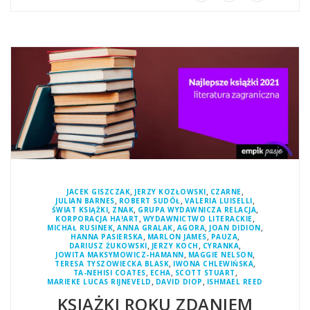
,
,
,
JACEK GISZCZAK
JERZY KOZŁOWSKI
CZARNE
,
,
,
JULIAN BARNES
ROBERT SUDÓŁ
VALERIA LUISELLI
,
,
,
ŚWIAT KSIĄŻKI
ZNAK
GRUPA WYDAWNICZA RELACJA
,
,
KORPORACJA HA!ART
WYDAWNICTWO LITERACKIE
,
,
,
,
MICHAŁ RUSINEK
ANNA GRALAK
AGORA
JOAN DIDION
,
,
,
HANNA PASIERSKA
MARLON JAMES
PAUZA
,
,
,
DARIUSZ ŻUKOWSKI
JERZY KOCH
CYRANKA
,
,
JOWITA MAKSYMOWICZ-HAMANN
MAGGIE NELSON
,
,
TERESA TYSZOWIECKA BLASK
IWONA CHLEWIŃSKA
,
,
,
TA-NEHISI COATES
ECHA
SCOTT STUART
,
,
MARIEKE LUCAS RIJNEVELD
DAVID DIOP
ISHMAEL REED
KSIĄŻKI ROKU ZDANIEM