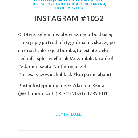
,
,
TERESA TYSZOWIECKA BLASK
INSTAGRAM
ZDANIEM_SZOTA
INSTAGRAM #1052
O! Otworzylem niezobowiązująco, bo dzisiaj
raczej śpię po trudach tygodnia niż skaczę po
stronach, ale to jest bomba, to jest literacki
redbull i spliff wielki jak Mozambik. Jaranko!
#zdaniemszota #anthonyjoseph
#teresatyszowieckablask #korporacjahaart
Post udostępniony przez Zdaniem Szota
(@zdaniem_szota) Sie 15, 2020 o 12:37 PDT
CZYTAJ DALEJ