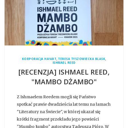
,
,
KORPORACJA HA!ART
TERESA TYSZOWIECKA BLASK
ISHMAEL REED
[RECENZJA] ISHMAEL REED,
"MAMBO DŻAMBO"
Z Ishmaelem Reedem mogli się Państwo
spotkać prawie dwadzieścia lat temu na łamach
"Literatury na Świecie", w której ukazał się
krótki fragment przekładu jego powieści
"Mumbo Jumbo" autorstwa Tadeusza Pióro. W