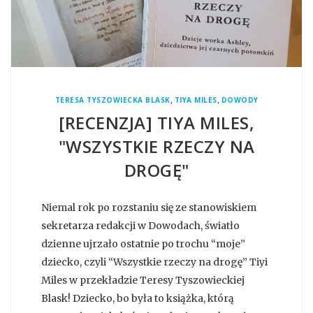
,
,
TERESA TYSZOWIECKA BLASK
TIYA MILES
DOWODY
[RECENZJA] TIYA MILES,
"WSZYSTKIE RZECZY NA
DROGĘ"
Niemal rok po rozstaniu się ze stanowiskiem
sekretarza redakcji w Dowodach, światło
dzienne ujrzało ostatnie po trochu “moje”
dziecko, czyli “Wszystkie rzeczy na drogę” Tiyi
Miles w przekładzie Teresy Tyszowieckiej
Blask! Dziecko, bo była to książka, którą