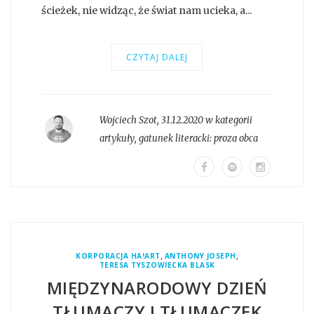
ścieżek, nie widząc, że świat nam ucieka, a...
CZYTAJ DALEJ
Wojciech Szot
,
31.12.2020 w kategorii
artykuły
, gatunek literacki:
proza obca
,
,
KORPORACJA HA!ART
ANTHONY JOSEPH
TERESA TYSZOWIECKA BLASK
MIĘDZYNARODOWY DZIEŃ
TŁUMACZY I TŁUMACZEK