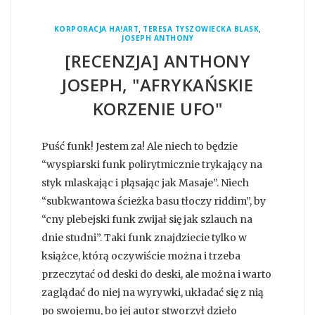
,
,
KORPORACJA HA!ART
TERESA TYSZOWIECKA BLASK
JOSEPH ANTHONY
[RECENZJA] ANTHONY
JOSEPH, "AFRYKAŃSKIE
KORZENIE UFO"
Puść funk! Jestem za! Ale niech to będzie
“wyspiarski funk polirytmicznie trykający na
styk mlaskając i pląsając jak Masaje”. Niech
“subkwantowa ścieżka basu tłoczy riddim”, by
“cny plebejski funk zwijał się jak szlauch na
dnie studni”. Taki funk znajdziecie tylko w
książce, którą oczywiście można i trzeba
przeczytać od deski do deski, ale można i warto
zaglądać do niej na wyrywki, układać się z nią
po swojemu, bo jej autor stworzył dzieło