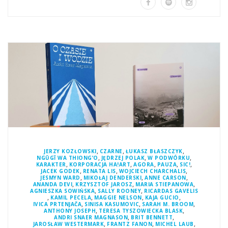
,
,
,
JERZY KOZŁOWSKI
CZARNE
ŁUKASZ BŁASZCZYK
,
,
,
NGŨGĨ WA THIONG’O
JĘDRZEJ POLAK
W PODWÓRKU
,
,
,
,
,
KARAKTER
KORPORACJA HA!ART
AGORA
PAUZA
SIC!
,
,
,
JACEK GODEK
RENATA LIS
WOJCIECH CHARCHALIS
,
,
,
JESMYN WARD
MIKOŁAJ DENDERSKI
ANNE CARSON
,
,
,
ANANDA DEVI
KRZYSZTOF JAROSZ
MARIA STIEPANOWA
,
,
AGNIESZKA SOWIŃSKA
SALLY ROONEY
RICARDAS GAVELIS
,
,
,
,
KAMIL PECELA
MAGGIE NELSON
KAJA GUCIO
,
,
,
IVICA PRTENJAČA
SINISA KASUMOVIC
SARAH M. BROOM
,
,
ANTHONY JOSEPH
TERESA TYSZOWIECKA BLASK
,
,
ANDRI SNAER MAGNASON
BRIT BENNETT
,
,
,
JAROSŁAW WESTERMARK
FRANTZ FANON
MICHEL LAUB