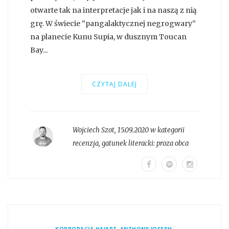
otwarte tak na interpretacje jak i na naszą z nią
grę. W świecie “pangalaktycznej negrogwary”
na planecie Kunu Supia, w dusznym Toucan
Bay...
CZYTAJ DALEJ
Wojciech Szot
,
15.09.2020 w kategorii
recenzja
, gatunek literacki:
proza obca
,
,
KORPORACJA HA!ART
ANTHONY JOSEPH