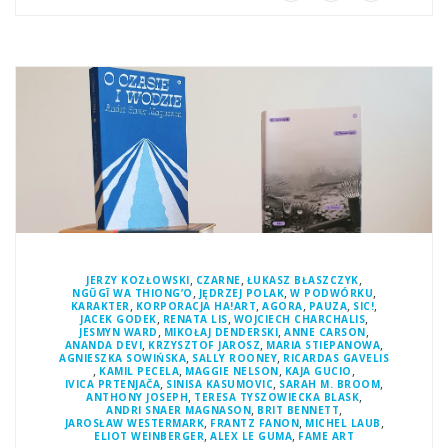
,
,
,
JERZY KOZŁOWSKI
CZARNE
ŁUKASZ BŁASZCZYK
,
,
,
NGŨGĨ WA THIONG’O
JĘDRZEJ POLAK
W PODWÓRKU
,
,
,
,
,
KARAKTER
KORPORACJA HA!ART
AGORA
PAUZA
SIC!
,
,
,
JACEK GODEK
RENATA LIS
WOJCIECH CHARCHALIS
,
,
,
JESMYN WARD
MIKOŁAJ DENDERSKI
ANNE CARSON
,
,
,
ANANDA DEVI
KRZYSZTOF JAROSZ
MARIA STIEPANOWA
,
,
AGNIESZKA SOWIŃSKA
SALLY ROONEY
RICARDAS GAVELIS
,
,
,
,
KAMIL PECELA
MAGGIE NELSON
KAJA GUCIO
,
,
,
IVICA PRTENJAČA
SINISA KASUMOVIC
SARAH M. BROOM
,
,
ANTHONY JOSEPH
TERESA TYSZOWIECKA BLASK
,
,
ANDRI SNAER MAGNASON
BRIT BENNETT
,
,
,
JAROSŁAW WESTERMARK
FRANTZ FANON
MICHEL LAUB
,
,
ELIOT WEINBERGER
ALEX LE GUMA
FAME ART