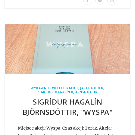
,
,
WYDAWNICTWO LITERACKIE
JACEK GODEK
SIGRÍÐUR HAGALÍN BJÖRNSDÓTTIR
SIGRÍÐUR HAGALÍN
BJÖRNSDÓTTIR, "WYSPA"
Miejsce akcji: Wyspa. Czas akcji: Teraz. Akcja: