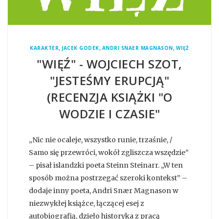
,
,
,
KARAKTER
JACEK GODEK
ANDRI SNAER MAGNASON
WIĘŹ
"WIĘŹ" - WOJCIECH SZOT,
"JESTEŚMY ERUPCJĄ"
(RECENZJA KSIĄŻKI "O
WODZIE I CZASIE"
„Nic nie ocaleje, wszystko runie, trzaśnie, /
Samo się przewróci, wokół zgliszcza wszędzie”
– pisał islandzki poeta Steinn Steinarr. „W ten
sposób można postrzegać szeroki kontekst” –
dodaje inny poeta, Andri Snær Magnason w
niezwykłej książce, łączącej esej z
autobiografią, dzieło historyka z pracą