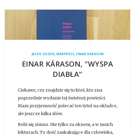
,
,
JACEK GODEK
MARPRESS
EINAR KARASON
EINAR KÁRASON, "WYSPA
DIABŁA"
Ciekawe, czy znajdzie się tu ktoś, kto zna
poprzednie wydanie tej świetnej powieści.
Mam przyjemność polecać ten tytuł na okładce,
ale jeszcze kilka słów.
Robi się zimno. Nie tylko za oknem, a w moich
lekturach. To dość zaskakujące dla człowieka,