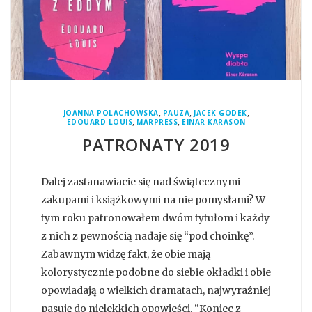
,
,
,
JOANNA POLACHOWSKA
PAUZA
JACEK GODEK
,
,
EDOUARD LOUIS
MARPRESS
EINAR KARASON
PATRONATY 2019
Dalej zastanawiacie się nad świątecznymi
zakupami i książkowymi na nie pomysłami? W
tym roku patronowałem dwóm tytułom i każdy
z nich z pewnością nadaje się “pod choinkę”.
Zabawnym widzę fakt, że obie mają
kolorystycznie podobne do siebie okładki i obie
opowiadają o wielkich dramatach, najwyraźniej
pasuję do nielekkich opowieści. “Koniec z