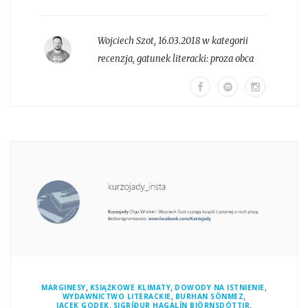
Wojciech Szot
,
16.03.2018 w kategorii
recenzja
, gatunek literacki:
proza obca
,
,
,
MARGINESY
KSIĄŻKOWE KLIMATY
DOWODY NA ISTNIENIE
,
,
WYDAWNICTWO LITERACKIE
BURHAN SÖNMEZ
,
,
JACEK GODEK
SIGRÍÐUR HAGALÍN BJÖRNSDÓTTIR