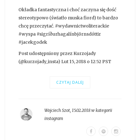
Okładka fantastyczna i choć zaczyna się dość
stereotypowo (światło muska fiord) to bardzo
chcę przeczytać. #wydawnictwoliterackie
#wyspa #sigríðurhagalínbjörnsdóttir
#jacekgodek
Post udostępniony przez Kurzojady
(@kurzojady_insta) Lut 15, 2018 o 12:52 PST
CZYTAJ DALEJ
Wojciech Szot
,
15.02.2018 w kategorii
instagram