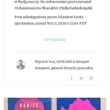
w Bydgoszczy. Do zobaczenia i przeczytania!
#zdaniemszota #karakter #tylkoładneksiążki
Post udostępniony przez Zdaniem Szota
(@zdaniem_szota) Wrz 2, 2020 o 12:44 PDT
CZYTAJ DALEJ
Wojciech Szot
,
02.09.2020 w kategorii
instagram
, gatunek literacki:
proza obca