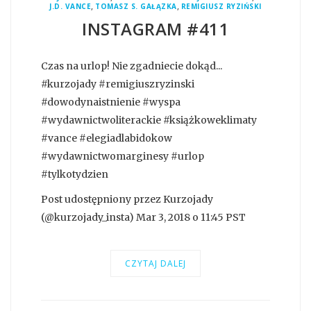
,
,
J.D. VANCE
TOMASZ S. GAŁĄZKA
REMIGIUSZ RYZIŃSKI
INSTAGRAM #411
Czas na urlop! Nie zgadniecie dokąd...
#kurzojady #remigiuszryzinski
#dowodynaistnienie #wyspa
#wydawnictwoliterackie #książkoweklimaty
#vance #elegiadlabidokow
#wydawnictwomarginesy #urlop
#tylkotydzien
Post udostępniony przez Kurzojady
(@kurzojady_insta) Mar 3, 2018 o 11:45 PST
CZYTAJ DALEJ