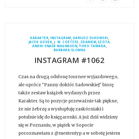
,
,
,
KARAKTER
INSTAGRAM
DARIUSZ ŻUKOWSKI
,
,
,
JACEK GODEK
J. M. COETZEE
ZDANIEM_SZOTA
,
,
ANDRI SNAER MAGNASON
YOKO TAWADA
BARBARA SLOMKA
INSTAGRAM #1062
Czas na drugą odsłonę tournee wyjazdowego,
ale oprócz "Panny doktór Sadowskiej" biorę
także zestaw książek wydanych przez
Karakter. Są to pozycje przeważnie tak piękne,
że nie żebrzę a wysłupłuję zaskórniaki i
potulnie idę do księgarenki. A już dziś widzimy
się w Poznaniu, w piątek w Sopocie
porozmawiam z @mestentyp a w sobotę jestem