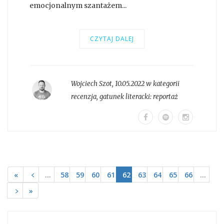
emocjonalnym szantażem...
CZYTAJ DALEJ
Wojciech Szot
,
10.05.2022 w kategorii
recenzja
, gatunek literacki:
reportaż
«
﹤
…
58
59
60
61
62
63
64
65
66
…
﹥
»