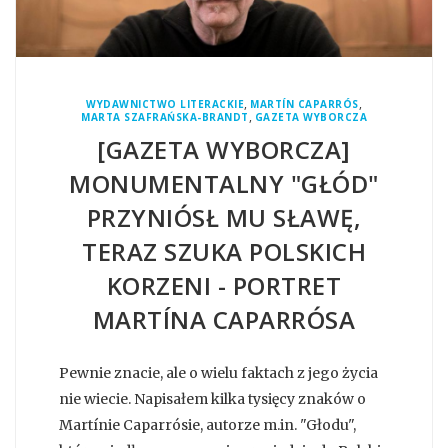
,
,
WYDAWNICTWO LITERACKIE
MARTÍN CAPARRÓS
,
MARTA SZAFRAŃSKA-BRANDT
GAZETA WYBORCZA
[GAZETA WYBORCZA]
MONUMENTALNY "GŁÓD"
PRZYNIÓSŁ MU SŁAWĘ,
TERAZ SZUKA POLSKICH
KORZENI - PORTRET
MARTÍNA CAPARRÓSA
Pewnie znacie, ale o wielu faktach z jego życia
nie wiecie. Napisałem kilka tysięcy znaków o
Martínie Caparrósie, autorze m.in. "Głodu",