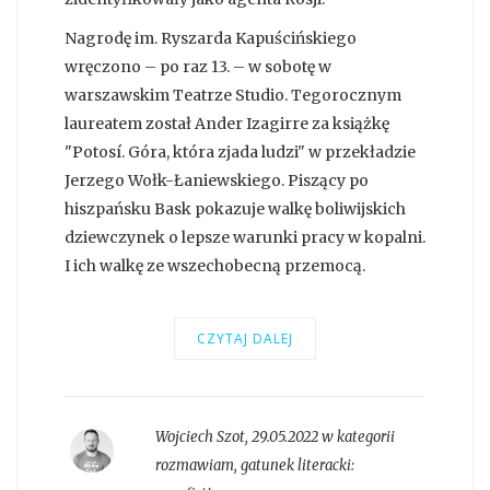
Nagrodę im. Ryszarda Kapuścińskiego
wręczono – po raz 13. – w sobotę w
warszawskim Teatrze Studio. Tegorocznym
laureatem został Ander Izagirre za książkę
"Potosí. Góra, która zjada ludzi" w przekładzie
Jerzego Wołk-Łaniewskiego. Piszący po
hiszpańsku Bask pokazuje walkę boliwijskich
dziewczynek o lepsze warunki pracy w kopalni.
I ich walkę ze wszechobecną przemocą.
CZYTAJ DALEJ
Wojciech Szot
,
29.05.2022 w kategorii
rozmawiam
, gatunek literacki: