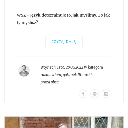
---
WSZ - Język determinuje to, jak myślimy. To jak
ty myślisz?
CZYTAJ DALEJ
Wojciech Szot
,
20.05.2022 w kategorii
rozmawiam
, gatunek literacki:
proza obca