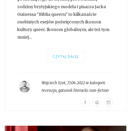
rodziny brytyjskiego modela i pisarza Jacka
Guinessa "Biblia queeru" to kilkanaście
osobistych esejów poświęconych ikonom
kultury queer. Ikonom globalnym, ale też tym
mniej...
CZYTAJ DALEJ
Wojciech Szot
,
17.06.2022 w kategorii
recenzja
, gatunek literacki:
non-fiction