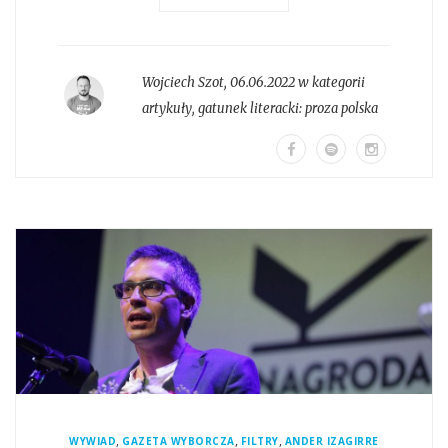
Wojciech Szot
,
06.06.2022 w kategorii
artykuły
, gatunek literacki:
proza polska
,
,
,
WYWIAD
GAZETA WYBORCZA
FILTRY
ANDER IZAGIRRE