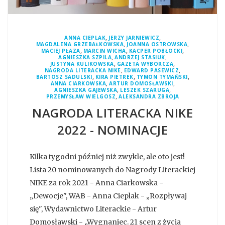
,
,
ANNA CIEPLAK
JERZY JARNIEWICZ
,
,
MAGDALENA GRZEBAŁKOWSKA
JOANNA OSTROWSKA
,
,
,
MACIEJ PŁAZA
MARCIN WICHA
KACPER POBŁOCKI
,
,
AGNIESZKA SZPILA
ANDRZEJ STASIUK
,
,
JUSTYNA KULIKOWSKA
GAZETA WYBORCZA
,
,
NAGRODA LITERACKA NIKE
EDWARD PASEWICZ
,
,
,
BARTOSZ SADULSKI
KIRA PIETREK
TYMON TYMAŃSKI
,
,
ANNA CIARKOWSKA
ARTUR DOMOSŁAWSKI
,
,
AGNIESZKA GAJEWSKA
LESZEK SZARUGA
,
PRZEMYSŁAW WIELGOSZ
ALEKSANDRA ZBROJA
NAGRODA LITERACKA NIKE
2022 - NOMINACJE
Kilka tygodni później niż zwykle, ale oto jest!
Lista 20 nominowanych do Nagrody Literackiej
NIKE za rok 2021 - Anna Ciarkowska -
„Dewocje", WAB - Anna Cieplak - „Rozpływaj
się", Wydawnictwo Literackie - Artur
Domosławski - „Wygnaniec. 21 scen z życia