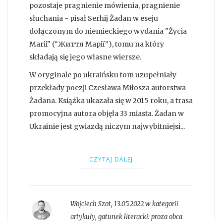
pozostaje pragnienie mówienia, pragnienie
słuchania - pisał Serhij Żadan w eseju
dołączonym do niemieckiego wydania "Życia
Marii" (“Життя Марії”), tomu na który
składają się jego własne wiersze.
W oryginale po ukraińsku tom uzupełniały
przekłady poezji Czesława Miłosza autorstwa
Żadana. Książka ukazała się w 2015 roku, a trasa
promocyjna autora objęła 33 miasta. Żadan w
Ukrainie jest gwiazdą niczym najwybitniejsi...
CZYTAJ DALEJ
Wojciech Szot
,
13.05.2022 w kategorii
artykuły
, gatunek literacki:
proza obca