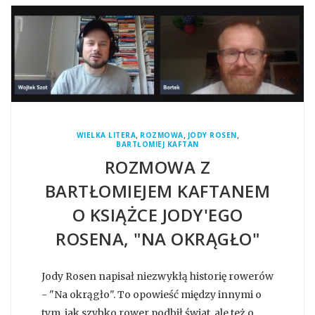
,
,
,
WIELKA LITERA
ROZMOWA
JODY ROSEN
BARTŁOMIEJ KAFTAN
ROZMOWA Z
BARTŁOMIEJEM KAFTANEM
O KSIĄŻCE JODY'EGO
ROSENA, "NA OKRĄGŁO"
Jody Rosen napisał niezwykłą historię rowerów
- "Na okrągło". To opowieść między innymi o
tym, jak szybko rower podbił świat, ale też o