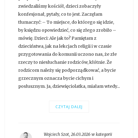
zwiedzaliśmy kościół, dzieci zobaczyły
konfesjonał, pytały, co to jest. Zaczęłam
tłumaczyć: – To miejsce, do którego się idzie,
by księdzu opowiedzieć, co się złego zrobiło –
mówię. Dzieci: Ale jak to? Pamiętam z
dzieciństwa, jak na lekcjach religii i w czasie
przygotowania do komunii uczono nas, że złe
rzeczy to niesłuchanie rodziców, kłótnie. Że
rodzicom należy się podporządkować, a bycie
grzecznym oznacza bycie cichym i
posłusznym. Ja, dziewięciolatka, miałam wtedy...
CZYTAJ DALEJ
Wojciech Szot
,
26.03.2026 w kategorii