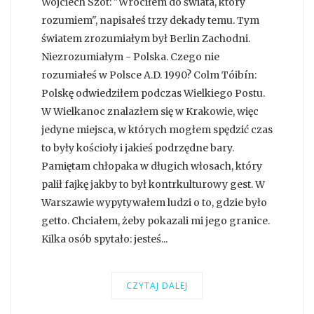
Wojciech Szot: "Wróciłem do świata, który
rozumiem", napisałeś trzy dekady temu. Tym
światem zrozumiałym był Berlin Zachodni.
Niezrozumiałym - Polska. Czego nie
rozumiałeś w Polsce A.D. 1990? Colm Tóibín:
Polskę odwiedziłem podczas Wielkiego Postu.
W Wielkanoc znalazłem się w Krakowie, więc
jedyne miejsca, w których mogłem spędzić czas
to były kościoły i jakieś podrzędne bary.
Pamiętam chłopaka w długich włosach, który
palił fajkę jakby to był kontrkulturowy gest. W
Warszawie wypytywałem ludzi o to, gdzie było
getto. Chciałem, żeby pokazali mi jego granice.
Kilka osób spytało: jesteś...
CZYTAJ DALEJ