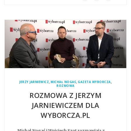
,
,
,
JERZY JARNIEWICZ
MICHAŁ NOGAŚ
GAZETA WYBORCZA
ROZMOWA
ROZMOWA Z JERZYM
JARNIEWICZEM DLA
WYBORCZA.PL
Michał Nogaś i Wojciech Szot rozmawiają z