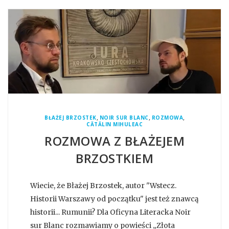
,
,
,
BŁAŻEJ BRZOSTEK
NOIR SUR BLANC
ROZMOWA
CĂTĂLIN MIHULEAC
ROZMOWA Z BŁAŻEJEM
BRZOSTKIEM
Wiecie, że Błażej Brzostek, autor "Wstecz.
Historii Warszawy od początku" jest też znawcą
historii... Rumunii? Dla Oficyna Literacka Noir
sur Blanc rozmawiamy o powieści „Złota