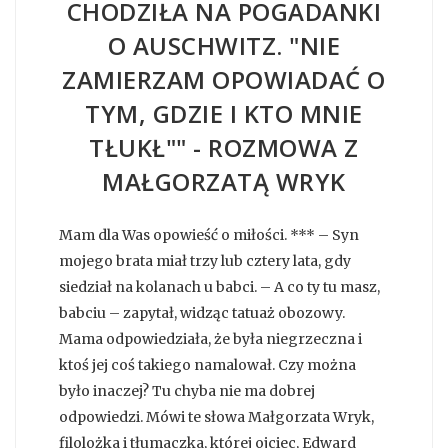
CHODZIŁA NA POGADANKI
O AUSCHWITZ. "NIE
ZAMIERZAM OPOWIADAĆ O
TYM, GDZIE I KTO MNIE
TŁUKŁ"" - ROZMOWA Z
MAŁGORZATĄ WRYK
Mam dla Was opowieść o miłości. *** – Syn
mojego brata miał trzy lub cztery lata, gdy
siedział na kolanach u babci. – A co ty tu masz,
babciu – zapytał, widząc tatuaż obozowy.
Mama odpowiedziała, że była niegrzeczna i
ktoś jej coś takiego namalował. Czy można
było inaczej? Tu chyba nie ma dobrej
odpowiedzi. Mówi te słowa Małgorzata Wryk,
filolożka i tłumaczka, której ojciec, Edward