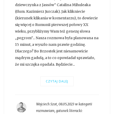
dziewczynka z Jassów” Catalina Mihuleaka
(tłum. Kazimierz Jurczak). Jak klikniecie
(kierunek klikania w komentarzu), to dowiecie
się więcej o Rumunii pierwszej połowy XX
wieku, przybliżymy Wam też genezę słowa
„pogrom”... Nasza rozmowa była planowana na
15 minut, a wyszło nam prawie godzinę.
Dlaczego? Bo Brzostek jest niesamowicie
mądrym gadułą, a to co opowiadał sprawiało,
że mi szczęka opadała. Będziecie...
CZYTAJ DALEJ
Wojciech Szot
,
08.05.2023 w kategorii
rozmawiam
, gatunek literacki: