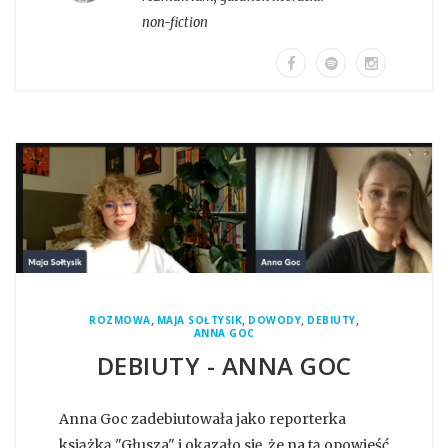
non-fiction
,
,
,
,
ROZMOWA
MAJA SOŁTYSIK
DOWODY
DEBIUTY
ANNA GOC
DEBIUTY - ANNA GOC
Anna Goc zadebiutowała jako reporterka
książką "Głusza" i okazało się, że na tą opowieść