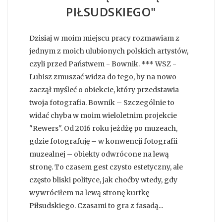
PIŁSUDSKIEGO"
Dzisiaj w moim miejscu pracy rozmawiam z
jednym z moich ulubionych polskich artystów,
czyli przed Państwem - Bownik. *** WSZ -
Lubisz zmuszać widza do tego, by na nowo
zaczął myśleć o obiekcie, który przedstawia
twoja fotografia. Bownik – Szczególnie to
widać chyba w moim wieloletnim projekcie
"Rewers". Od 2016 roku jeżdżę po muzeach,
gdzie fotografuję – w konwencji fotografii
muzealnej – obiekty odwrócone na lewą
stronę. To czasem gest czysto estetyczny, ale
często bliski polityce, jak choćby wtedy, gdy
wywróciłem na lewą stronę kurtkę
Piłsudskiego. Czasami to gra z fasadą...