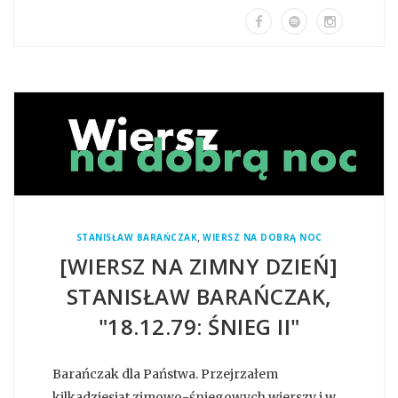
,
STANISŁAW BARAŃCZAK
WIERSZ NA DOBRĄ NOC
[WIERSZ NA ZIMNY DZIEŃ]
STANISŁAW BARAŃCZAK,
"18.12.79: ŚNIEG II"
Barańczak dla Państwa. Przejrzałem
kilkadziesiąt zimowo-śniegowych wierszy i w