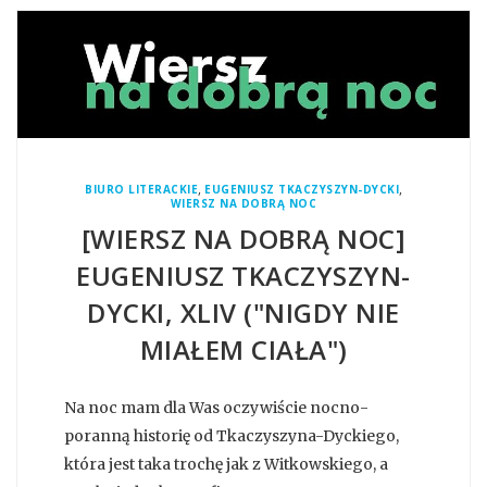
,
,
BIURO LITERACKIE
EUGENIUSZ TKACZYSZYN-DYCKI
WIERSZ NA DOBRĄ NOC
[WIERSZ NA DOBRĄ NOC]
EUGENIUSZ TKACZYSZYN-
DYCKI, XLIV ("NIGDY NIE
MIAŁEM CIAŁA")
Na noc mam dla Was oczywiście nocno-
poranną historię od Tkaczyszyna-Dyckiego,
która jest taka trochę jak z Witkowskiego, a