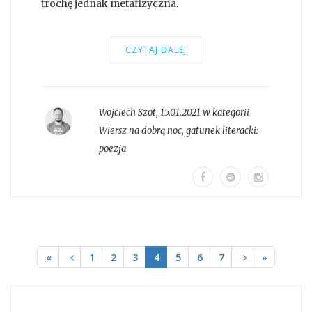
trochę jednak metafizyczna.
CZYTAJ DALEJ
Wojciech Szot
,
15.01.2021 w kategorii
Wiersz na dobrą noc
, gatunek literacki:
poezja
«
﹤
1
2
3
4
5
6
7
﹥
»