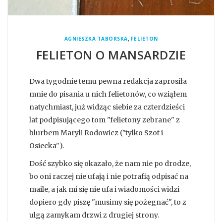
,
AGNIESZKA TABORSKA
FELIETON
FELIETON O MANSARDZIE
Dwa tygodnie temu pewna redakcja zaprosiła
mnie do pisania u nich felietonów, co wziąłem
natychmiast, już widząc siebie za czterdzieści
lat podpisującego tom "felietony zebrane" z
blurbem Maryli Rodowicz ("tylko Szot i
Osiecka").
Dość szybko się okazało, że nam nie po drodze,
bo oni raczej nie ufają i nie potrafią odpisać na
maile, a jak mi się nie ufa i wiadomości widzi
dopiero gdy piszę "musimy się pożegnać", to z
ulgą zamykam drzwi z drugiej strony.