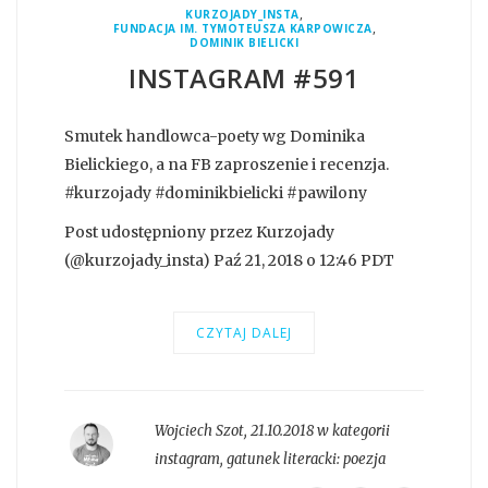
,
KURZOJADY_INSTA
,
FUNDACJA IM. TYMOTEUSZA KARPOWICZA
DOMINIK BIELICKI
INSTAGRAM #591
Smutek handlowca-poety wg Dominika
Bielickiego, a na FB zaproszenie i recenzja.
#kurzojady #dominikbielicki #pawilony
Post udostępniony przez Kurzojady
(@kurzojady_insta) Paź 21, 2018 o 12:46 PDT
CZYTAJ DALEJ
Wojciech Szot
,
21.10.2018 w kategorii
instagram
, gatunek literacki:
poezja