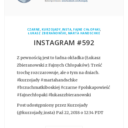
,
,
,
CZARNE
KURZOJADY_INSTA
FAJNE CHŁOPAKI
,
ŁUKASZ ZBIERANOWSKI
MARTA HANDSCHKE
INSTAGRAM #592
Z pewnością jest to ładna okładka (Łukasz
Zbieranowski z Fajnych Chłopaków). Treść
trochę rozczarowuje, ale o tym na dniach.
#kurzojady #martahandschke
#brzuchmatkiboskiej #czarne #polskapowieść
#fajnechłopaki #lukaszzbieranowski
Post udostępniony przez Kurzojady
(@kurzojady_insta) Paź 22, 2018 o 12:34 PDT