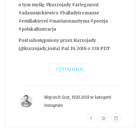
o tym myślę. #kurzojady #artegmont
#adammickiewicz #balladyiromanse
#emiliakiereś #mariannasztyma #poezja
#polskailustracja
Post udostępniony przez Kurzojady
(@kurzojady_insta) Paź 19, 2018 o 3:38 PDT
CZYTAJ DALEJ
Wojciech Szot
,
19.10.2018 w kategorii
instagram