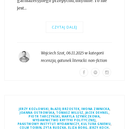
garmażeryjnego przepychu, intymne. To nie
jest...
CZYTAJ DALEJ
Wojciech Szot
,
06.11.2025 w kategorii
recenzja
, gatunek literacki:
non-fiction
,
,
,
JERZY KOZŁOWSKI
BŁAŻEJ BRZOSTEK
IWONA ZIMNICKA
,
,
,
JOANNA OSTROWSKA
TOMASZ WILUSZ
JACEK DEHNEL
,
,
PIOTR TARCZYŃSKI
MARYLA SZYMICZKOWA
,
WYDAWNICTWO KRYTYKI POLITYCZNEJ
,
,
PAŃSTWOWY INSTYTUT WYDAWNICZY
KULTURA GNIEWU
,
,
,
,
COLM TOIBIN
ZYTA RUDZKA
ELIZA BORG
JERZY KOCH