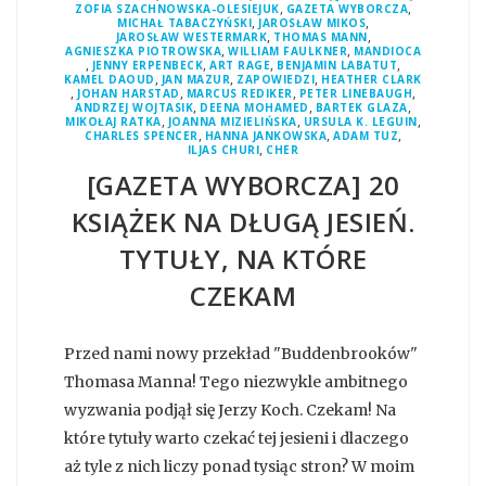
,
,
ZOFIA SZACHNOWSKA-OLESIEJUK
GAZETA WYBORCZA
,
,
MICHAŁ TABACZYŃSKI
JAROSŁAW MIKOS
,
,
JAROSŁAW WESTERMARK
THOMAS MANN
,
,
AGNIESZKA PIOTROWSKA
WILLIAM FAULKNER
MANDIOCA
,
,
,
,
JENNY ERPENBECK
ART RAGE
BENJAMIN LABATUT
,
,
,
KAMEL DAOUD
JAN MAZUR
ZAPOWIEDZI
HEATHER CLARK
,
,
,
,
JOHAN HARSTAD
MARCUS REDIKER
PETER LINEBAUGH
,
,
,
ANDRZEJ WOJTASIK
DEENA MOHAMED
BARTEK GLAZA
,
,
,
MIKOŁAJ RATKA
JOANNA MIZIELIŃSKA
URSULA K. LEGUIN
,
,
,
CHARLES SPENCER
HANNA JANKOWSKA
ADAM TUZ
,
ILJAS CHURI
CHER
[GAZETA WYBORCZA] 20
KSIĄŻEK NA DŁUGĄ JESIEŃ.
TYTUŁY, NA KTÓRE
CZEKAM
Przed nami nowy przekład "Buddenbrooków"
Thomasa Manna! Tego niezwykle ambitnego
wyzwania podjął się Jerzy Koch. Czekam! Na
które tytuły warto czekać tej jesieni i dlaczego
aż tyle z nich liczy ponad tysiąc stron? W moim