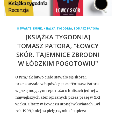
,
,
,
OTWARTE
EMPIK
KSIĄŻKA TYGODNIA
TOMASZ PATORA
[KSIĄŻKA TYGODNIA]
TOMASZ PATORA, "ŁOWCY
SKÓR. TAJEMNICE ZBRODNI
W ŁÓDZKIM POGOTOWIU"
O tym, jak łatwo ciało stawało się skórą i
przeistaczało w łapówkę, pisze Tomasz Patora
w przejmującym reportażu o kulisach jednej z
największych afer opisanych przez prasę w XXI
wieku. Ołtarz w Łowiczu utonął w kwiatach. Był
rok 1999, kolejna pielgrzymka “papieża