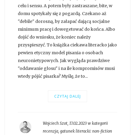
celu i sensu. A potem były zastraszane, bite, w
domu spotykały się z pogardą. Czekano aż
"debile" dorosną, by załapać dającą socjalne
minimum pracę i dowegetować do końca. Albo
dojść do wniosku, że koniec należy
przyspieszyć. To książka ciekawa literacko jako
pewien etyczny model pisania o osobach
neuronietypowych. Jak wygląda prawdziwe
"oddawanie głosu" i na ile kompromisów musi
wtedy pójść pisarka? Myślę, że to...
CZYTAJ DALEJ
Wojciech Szot
,
17.02.2023 w kategorii
recenzja
, gatunek literacki:
non-fiction