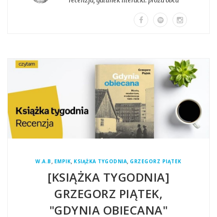
recenzja
, gatunek literacki:
proza obca
,
,
,
W.A.B
EMPIK
KSIĄŻKA TYGODNIA
GRZEGORZ PIĄTEK
[KSIĄŻKA TYGODNIA]
GRZEGORZ PIĄTEK,
"GDYNIA OBIECANA"