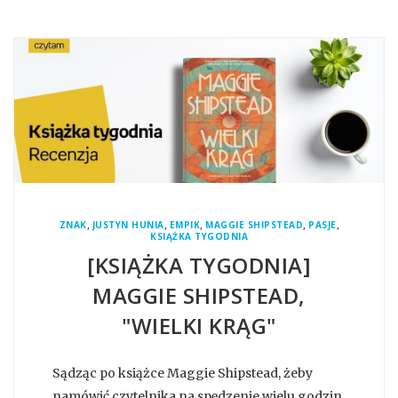
,
,
,
,
,
ZNAK
JUSTYN HUNIA
EMPIK
MAGGIE SHIPSTEAD
PASJE
KSIĄŻKA TYGODNIA
[KSIĄŻKA TYGODNIA]
MAGGIE SHIPSTEAD,
"WIELKI KRĄG"
Sądząc po książce Maggie Shipstead, żeby
namówić czytelnika na spędzenie wielu godzin