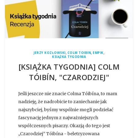
,
,
,
JERZY KOZŁOWSKI
COLM TOIBIN
EMPIK
KSIĄŻKA TYGODNIA
[KSIĄŻKA TYGODNIA] COLM
TÓIBÍN, "CZARODZIEJ"
Jeśli jeszcze nie znacie Colma Tóibína, to mam
nadzieję, że nadrobicie to zaniechanie jak
najszybciej, byśmy wspólnie mogli podzielać
fascynację jednym z najważniejszych
współczesnych pisarzy. Okazją do tego jest
„Czarodziej” Tóibína - beletryzowana