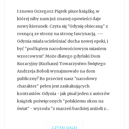
I znowu Grzegorz Piątek pisze książkę, w
której niby nam już znanej opowieści daje
nowy kierunek. Czyta się "Gdynię obiecaną" z
rosnącą ze strony na stronę fascynacją. ---
Gdynia miała ucieleśniać ducha nowej epoki, i
być “pod kątem narodowościowym miastem
wzorcowym”. Może dlatego gdyński Dom
Kuracyjny (Kurhaus) Towarzystwo Świętego
Andrzeja Boboli wynajmowało na dom
publiczny? Bo przecież nasz "narodowy
charakter" pełen jest zaskakujących
kontrastów. Gdynia - jak pisał jeden z autorów
książek poświęconych “polskiemu oknu na
świat” - wyrosła “z marzeń bardziej aniżeli z...
CZYTAJ DALEJ