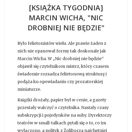
[KSIĄŻKA TYGODNIA]
MARCIN WICHA, "NIC
DROBNIEJ NIE BĘDZIE"
Było felietonistów wielu. Ale prawie żaden z
nich nie opanował formy tak doskonale jak
Marcin Wicha. W „Nic drobniej nie będzie”
objawił się czytelnikom mistrz, który czasem
świadomie rozsadza felietonową strukturę i
podąża ku opowiadaniu czy prozatorskiej
miniaturze.
Książki drożały, papier był w cenie, a gazety
przestały walczyć o czytelnika. Nastały czasy
subskrypcji i pojedynków na suby. Dyrektorzy
teatrów w small-talkach pytali się o to, co im
wyłączono, a polityk z Żoliborza najchętniej