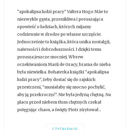
“apokalipsa ludzi pracy” Valtera Hugo Mãe to
niezwykle gęsta, przenikliwa i poruszająca
opowieść o ludziach, których mijamy
codziennie w drodze po własne szczęście.
Jednocześnie to książka, która unika nostalgii,
naiwności i dobroduszności. I dzięki temu
porusza jeszcze mocniej. Wbrew
oczekiwaniom Marii de Graçy, brama do nieba
była niewielka. Bohaterka książki “apokalipsa
ludzi pracy”, żeby dostać się do rajskich
przestrzeni, “musiałaby się mocno pochylić,
aby ją przekroczyć”. Nie była jedyną chętną. Na
placu przed niebem tłum chętnych czekał
potęgując chaos, a święty Piotr zirytował...
CZYTAJ DALEJ