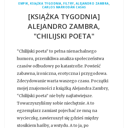
,
,
,
,
EMPIK
KSIĄŻKA TYGODNIA
FILTRY
ALEJANDRO ZAMBRA
CARLOS MARRODÁN CASAS
[KSIĄŻKA TYGODNIA]
ALEJANDRO ZAMBRA,
"CHILIJSKI POETA"
“Chilijski poeta” to pełna nienachalnego
humoru, przenikliwa analiza społeczeństwa
czasów odbudowy po katastrofie. Powieść
zabawna, ironiczna, erotyczna i przygodowa.
Zdecydowanie warta waszego czasu. Początki
mojej znajomości z książką Alejandra Zambry,
“Chilijski poeta” nie były najłatwiejsze.
Towarzyszyliśmy sobie niechętnie. A to
egzemplarz zamiast pojechać ze mną na
wycieczkę, zawieruszył się gdzieś między
stosikiem hańby, a wstydu. A to ja, po