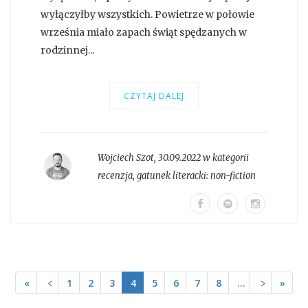
wyłączyłby wszystkich. Powietrze w połowie
września miało zapach świąt spędzanych w
rodzinnej...
CZYTAJ DALEJ
Wojciech Szot
,
30.09.2022 w kategorii
recenzja
, gatunek literacki:
non-fiction
«
﹤
1
2
3
4
5
6
7
8
…
﹥
»