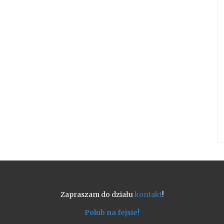
Zapraszam do działu
kontakt
!
Polub na fejsie!