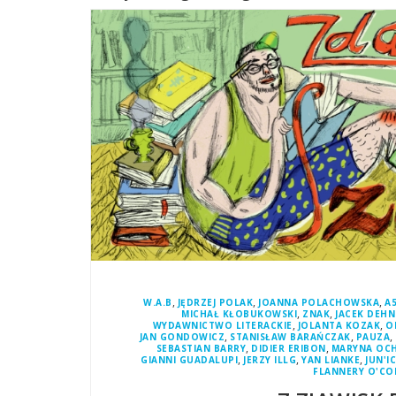
,
,
,
W.A.B
JĘDRZEJ POLAK
JOANNA POLACHOWSKA
A
,
,
MICHAŁ KŁOBUKOWSKI
ZNAK
JACEK DEHN
,
,
WYDAWNICTWO LITERACKIE
JOLANTA KOZAK
O
,
,
,
JAN GONDOWICZ
STANISŁAW BARAŃCZAK
PAUZA
,
,
SEBASTIAN BARRY
DIDIER ERIBON
MARYNA OC
,
,
,
GIANNI GUADALUPI
JERZY ILLG
YAN LIANKE
JUN'I
FLANNERY O'C