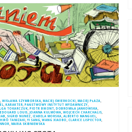
,
,
,
,
5
WISŁAWA SZYMBORSKA
MACIEJ ŚWIERKOCKI
MACIEJ PŁAZA
,
,
,
EL
KARAKTER
PAŃSTWOWY INSTYTUT WYDAWNICZY
,
,
,
LGA TOKARCZUK
PIOTR BIKONT
DOBROMIŁA JANKOWSKA
,
,
,
EDOUARD LOUIS
JOANNA KULMOWA
WOJCIECH CHARCHALIS
,
,
,
,
HAB
SIGRID NUNEZ
IZABELA MORSKA
ALBERTO MANGUEL
,
,
,
,
CHIRŌ TANIZAKI
YI SANG
WANG XIAOBO
CLARICE LISPECTOR
,
ONNOR
MARIA SKIBNIEWSKA