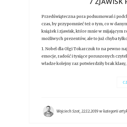
7 ZJAWISK
Przedświąteczna pora podsumowań i podc
czas, by przypomnieć też o tym, co w danym
książek i zjawisk, które mnie w mijającym r
możliwych prezentów, ale to już chyba tylk
1. Nobel dla Olgi Tokarczuk to na pewno n
emocje, radość i tysiące poruszonych czyte
władze kolejny raz potwierdziły brak klasy, 
CZ
Wojciech Szot
,
22.12.2019 w kategorii
arty