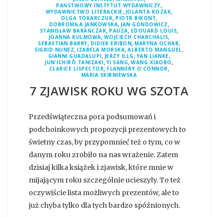
,
PAŃSTWOWY INSTYTUT WYDAWNICZY
,
,
WYDAWNICTWO LITERACKIE
JOLANTA KOZAK
,
,
OLGA TOKARCZUK
PIOTR BIKONT
,
,
DOBROMIŁA JANKOWSKA
JAN GONDOWICZ
,
,
,
STANISŁAW BARAŃCZAK
PAUZA
EDOUARD LOUIS
,
,
JOANNA KULMOWA
WOJCIECH CHARCHALIS
,
,
,
SEBASTIAN BARRY
DIDIER ERIBON
MARYNA OCHAB
,
,
,
SIGRID NUNEZ
IZABELA MORSKA
ALBERTO MANGUEL
,
,
,
GIANNI GUADALUPI
JERZY ILLG
YAN LIANKE
,
,
,
JUN'ICHIRŌ TANIZAKI
YI SANG
WANG XIAOBO
,
,
CLARICE LISPECTOR
FLANNERY O'CONNOR
MARIA SKIBNIEWSKA
7 ZJAWISK ROKU WG SZOTA
Przedświąteczna pora podsumowań i
podchoinkowych propozycji prezentowych to
świetny czas, by przypomnieć też o tym, co w
danym roku zrobiło na nas wrażenie. Zatem
dzisiaj kilka książek i zjawisk, które mnie w
mijającym roku szczególnie ucieszyły. To też
oczywiście lista możliwych prezentów, ale to
już chyba tylko dla tych bardzo spóźnionych.