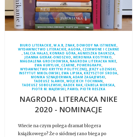
,
,
,
,
BIURO LITERACKIE
W.A.B
ZNAK
DOWODY NA ISTNIENIE
,
,
WYDAWNICTWO LITERACKIE
AGORA
CZERWONE I CZARNE
,
,
,
,
SALCIA HAŁAS
KONRAD GÓRA
AGNIESZKA DAUKSZA
,
,
JOANNA GIERAK-ONOSZKO
WERONIKA KOSTYRKO
,
,
MAGDALENA GROCHOWSKA
NAGRODA LITERACKA NIKE
,
,
,
EWA KURYLUK
CZARNE
POWERGRAPH
,
,
WYDAWNICTWO KRYTYKI POLITYCZNEJ
JERZY ŁOZIŃSKI
,
,
,
INSTYTUT MIKOŁOWSKI
EWA LIPSKA
KRZYSZTOF ŚRODA
,
,
MONIKA SZNAJDERMAN
ADAM ZAGAJEWSKI
,
,
TADEUSZ SŁAWEK
WOJCIECH TOCHMAN
,
,
,
TADEUSZ SOBOLEWSKI
RADEK RAK
IZABELA MORSKA
,
PIOTR M. MAJEWSKI
PAWEŁ PIOTR RESZKA
NAGRODA LITERACKA NIKE
2020 - NOMINACJE
Wiecie na czym polega dramat blogera
książkowego? Że o siódmej rano biega po