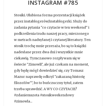
INSTAGRAM #785
Stosiki. Ulubiona forma prezentacji książek
przez instablogerów/instablogerki. Służy do
zadania pytania "co czytacie w ten weekend" i
podkreślenia trudu naszej pracy, mierzonego
w metrach nadsyłanej i czytanej literatury. Ten
stosik trochę mnie przeraża, bo są to książki
nadesłane przez dwa dni i wszystkie mnie
ciekawią. Tymczasowo rozpływam się w
świecie "Zimowli", ale już czekam na moment,
gdy będę mógł dowiedzieć się, czy Tomasz
Mazur naprawdę odkryl "zakazaną historię
filozofów"", bo to buńczuczny tytuł, zatem
trzeba sprawdzić. A WY CO CZYTACIE?
#zdaniemszota #stosikweekendowy
#zimowla...