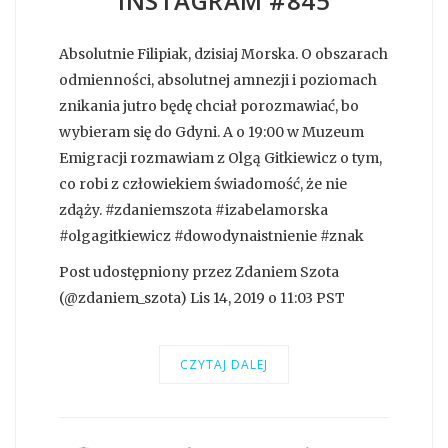
INSTAGRAM #845
Absolutnie Filipiak, dzisiaj Morska. O obszarach
odmienności, absolutnej amnezji i poziomach
znikania jutro będę chciał porozmawiać, bo
wybieram się do Gdyni. A o 19:00 w Muzeum
Emigracji rozmawiam z Olgą Gitkiewicz o tym,
co robi z człowiekiem świadomość, że nie
zdąży. #zdaniemszota #izabelamorska
#olgagitkiewicz #dowodynaistnienie #znak
Post udostępniony przez Zdaniem Szota
(@zdaniem_szota) Lis 14, 2019 o 11:03 PST
CZYTAJ DALEJ