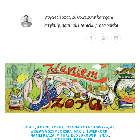
Wojciech Szot
,
26.05.2020 w kategorii
artykuły
, gatunek literacki:
proza polska
,
,
,
,
W.A.B
JĘDRZEJ POLAK
JOANNA POLACHOWSKA
A5
,
,
WISŁAWA SZYMBORSKA
MACIEJ ŚWIERKOCKI
,
,
,
MACIEJ PŁAZA
MICHAŁ KŁOBUKOWSKI
ZNAK
,
,
JACEK DEHNEL
KARAKTER