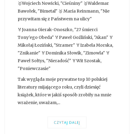
🥇Wojciech Nowicki, "Cieśniny" 🥈Waldemar
Bawołek, "Bimetal" 🥉 Maria Reinmann, "Nie
przywitam się z Państwem na ulicy"
🏅Joanna Gierak-Onoszko, "27 śmierci
Tony'ego Obeda" 🏅Paweł Goźliński, "Akan" 🏅
Mikołaj Łoziński, "Stramer" 🏅Izabela Morska,
"Znikanie" 🏅Dominika Słowik, "Zimowla" 🏅
Paweł Sołtys, "Nieradość" 🏅Wit Szostak,
"Poniewczasie"
Tak wygląda moje prywatne top 10 polskiej
literatury mijającego roku, czyli dziesięć
książek, które w jakiś sposób zrobiły na mnie
wrażenie, uważam,...
CZYTAJ DALEJ