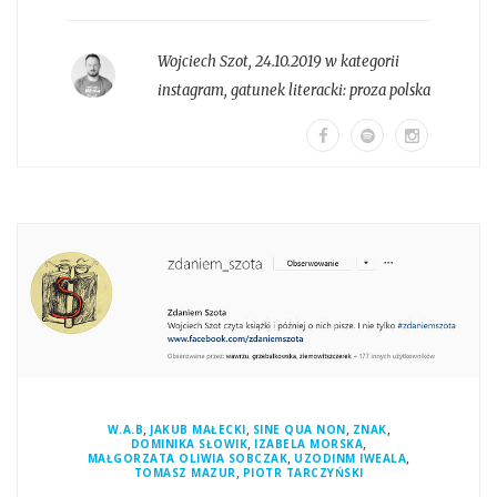
Wojciech Szot
,
24.10.2019 w kategorii
instagram
, gatunek literacki:
proza polska
,
,
,
,
W.A.B
JAKUB MAŁECKI
SINE QUA NON
ZNAK
,
,
DOMINIKA SŁOWIK
IZABELA MORSKA
,
,
MAŁGORZATA OLIWIA SOBCZAK
UZODINM IWEALA
,
TOMASZ MAZUR
PIOTR TARCZYŃSKI