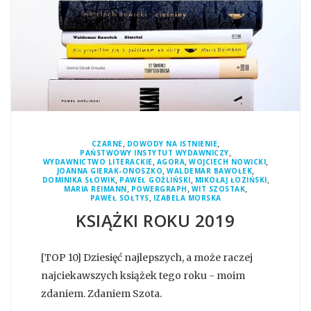
,
,
CZARNE
DOWODY NA ISTNIENIE
,
PAŃSTWOWY INSTYTUT WYDAWNICZY
,
,
,
WYDAWNICTWO LITERACKIE
AGORA
WOJCIECH NOWICKI
,
,
JOANNA GIERAK-ONOSZKO
WALDEMAR BAWOŁEK
,
,
,
DOMINIKA SŁOWIK
PAWEŁ GOŹLIŃSKI
MIKOŁAJ ŁOZIŃSKI
,
,
,
MARIA REIMANN
POWERGRAPH
WIT SZOSTAK
,
PAWEŁ SOŁTYS
IZABELA MORSKA
KSIĄŻKI ROKU 2019
[TOP 10] Dziesięć najlepszych, a może raczej
najciekawszych książek tego roku - moim
zdaniem. Zdaniem Szota.