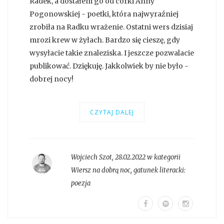
Radek, a dostałem go od córki Anny
Pogonowskiej - poetki, która najwyraźniej
zrobiła na Radku wrażenie. Ostatni wers dzisiaj
mrozi krew w żyłach. Bardzo się cieszę, gdy
wysyłacie takie znaleziska. I jeszcze pozwalacie
publikować. Dziękuję. Jakkolwiek by nie było -
dobrej nocy!
CZYTAJ DALEJ
Wojciech Szot
,
28.02.2022 w kategorii
Wiersz na dobrą noc
, gatunek literacki:
poezja