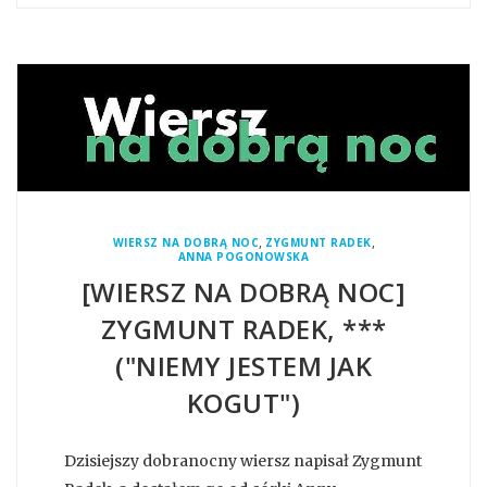
,
,
WIERSZ NA DOBRĄ NOC
ZYGMUNT RADEK
ANNA POGONOWSKA
[WIERSZ NA DOBRĄ NOC]
ZYGMUNT RADEK, ***
("NIEMY JESTEM JAK
KOGUT")
Dzisiejszy dobranocny wiersz napisał Zygmunt