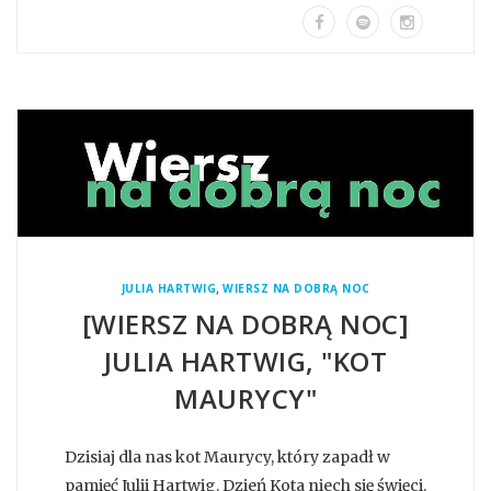
,
JULIA HARTWIG
WIERSZ NA DOBRĄ NOC
[WIERSZ NA DOBRĄ NOC]
JULIA HARTWIG, "KOT
MAURYCY"
Dzisiaj dla nas kot Maurycy, który zapadł w
pamięć Julii Hartwig. Dzień Kota niech się święci.