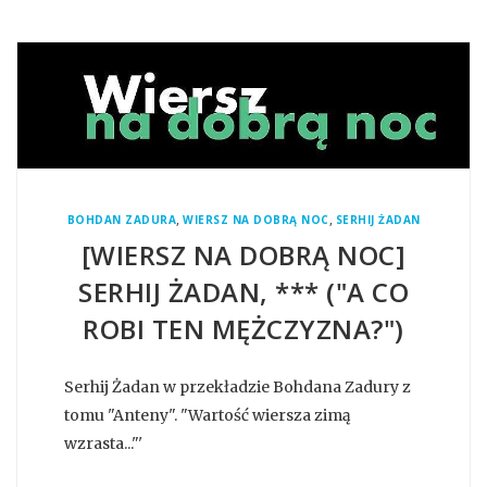
,
,
BOHDAN ZADURA
WIERSZ NA DOBRĄ NOC
SERHIJ ŻADAN
[WIERSZ NA DOBRĄ NOC]
SERHIJ ŻADAN, *** ("A CO
ROBI TEN MĘŻCZYZNA?")
Serhij Żadan w przekładzie Bohdana Zadury z
tomu "Anteny". "Wartość wiersza zimą
wzrasta..."'