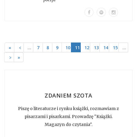
«
﹤
…
7
8
9
10
11
12
13
14
15
…
﹥
»
ZDANIEM SZOTA
Piszę o literaturze i rynku książki, rozmawiam z
pisarzami i pisarkami. Prowadzę "Książki.
Magazyn do czytania".