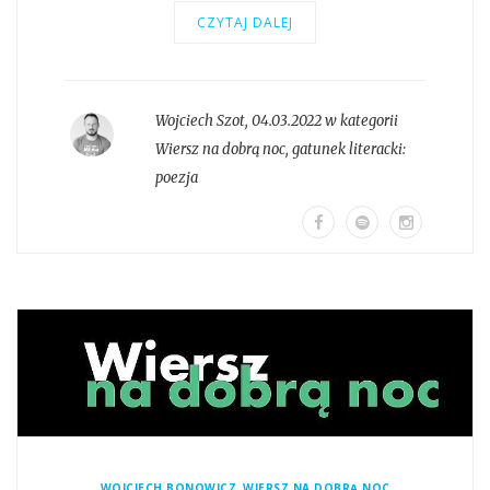
CZYTAJ DALEJ
Wojciech Szot
,
04.03.2022 w kategorii
Wiersz na dobrą noc
, gatunek literacki:
poezja
,
WOJCIECH BONOWICZ
WIERSZ NA DOBRĄ NOC