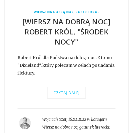
,
WIERSZ NA DOBRĄ NOC
ROBERT KRÓL
[WIERSZ NA DOBRĄ NOC]
ROBERT KRÓL, "ŚRODEK
NOCY"
Robert Król dla Państwa na dobrą noc. Z tomu
"Dixieland", który polecam w celach posiadania
i lektury.
CZYTAJ DALEJ
Wojciech Szot
,
16.02.2022 w kategorii
Wiersz na dobrą noc
, gatunek literacki: