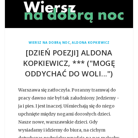
,
WIERSZ NA DOBRĄ NOC
ALDONA KOPKIEWICZ
[DZIEŃ POEZJI] ALDONA
KOPKIEWICZ, *** ("MOGĘ
ODDYCHAĆ DO WOLI...")
Warszawa się zatłoczyła. Poranny tramwaj do
pracy dawno nie był tak zaludniony. Jedziemy -
ja i pies. I jest inaczej. Uśmiechają się do niego
upchnięte między nogami dorosłych dzieci.
Nasze nowe, warszawskie dzieci. Gdy
wysiadamy i idziemy do biura, na cichym