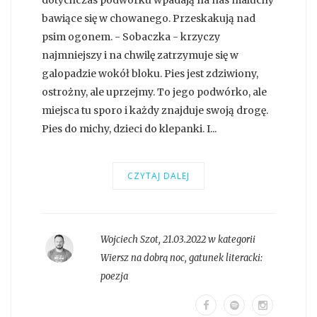
dotychczas podwórku wpadają na nas maluchy
bawiące się w chowanego. Przeskakują nad
psim ogonem. - Sobaczka - krzyczy
najmniejszy i na chwilę zatrzymuje się w
galopadzie wokół bloku. Pies jest zdziwiony,
ostrożny, ale uprzejmy. To jego podwórko, ale
miejsca tu sporo i każdy znajduje swoją drogę.
Pies do michy, dzieci do klepanki. I...
CZYTAJ DALEJ
Wojciech Szot
,
21.03.2022 w kategorii
Wiersz na dobrą noc
, gatunek literacki:
poezja