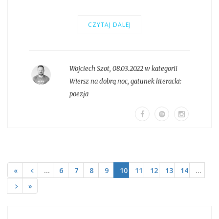
CZYTAJ DALEJ
Wojciech Szot
,
08.03.2022 w kategorii
Wiersz na dobrą noc
, gatunek literacki:
poezja
«
﹤
…
6
7
8
9
10
11
12
13
14
…
﹥
»