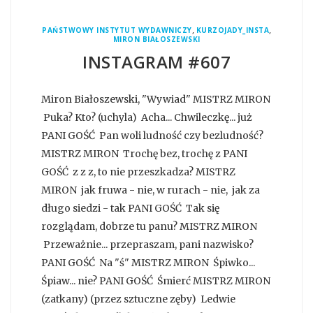
,
,
PAŃSTWOWY INSTYTUT WYDAWNICZY
KURZOJADY_INSTA
MIRON BIAŁOSZEWSKI
INSTAGRAM #607
Miron Białoszewski, "Wywiad" MISTRZ MIRON
Puka? Kto? (uchyla) Acha... Chwileczkę... już
PANI GOŚĆ Pan woli ludność czy bezludność?
MISTRZ MIRON Trochę bez, trochę z PANI
GOŚĆ z z z, to nie przeszkadza? MISTRZ
MIRON jak fruwa - nie, w rurach - nie, jak za
długo siedzi - tak PANI GOŚĆ Tak się
rozglądam, dobrze tu panu? MISTRZ MIRON
Przeważnie... przepraszam, pani nazwisko?
PANI GOŚĆ Na "ś" MISTRZ MIRON Śpiwko...
Śpiaw... nie? PANI GOŚĆ Śmierć MISTRZ MIRON
(zatkany) (przez sztuczne zęby) Ledwie