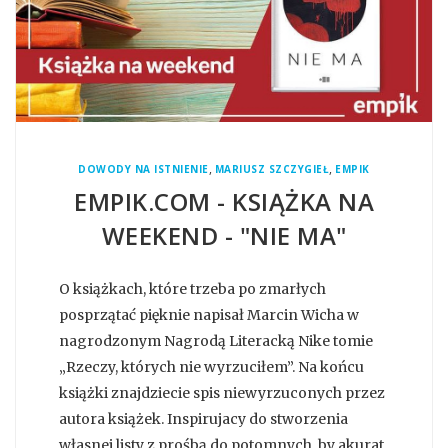
,
,
DOWODY NA ISTNIENIE
MARIUSZ SZCZYGIEŁ
EMPIK
EMPIK.COM - KSIĄŻKA NA
WEEKEND - "NIE MA"
O książkach, które trzeba po zmarłych
posprzątać pięknie napisał Marcin Wicha w
nagrodzonym Nagrodą Literacką Nike tomie
„Rzeczy, których nie wyrzuciłem”. Na końcu
książki znajdziecie spis niewyrzuconych przez
autora książek. Inspirujacy do stworzenia
własnej listy z prośbą do potomnych, by akurat