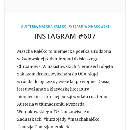
,
,
AUSTERIA
MASCHA KALÉKO
RYSZARD WOJNAKOWSKI
INSTAGRAM #607
Mascha Kaléko to niemiecka poetka, urodzona
w żydowskiej rodzinie spod dzisiejszego
Chrzanowa. W nazistowskich Niemczech objęta
zakazem druku, wyjechała do USA, skąd
wróciła do ojczyzny wiele lat po wojnie. Dzisiaj
jest uważana za klasyczkę literatury
niemieckiej, a tom jej poezji wydała rok temu
Austeria w tłumaczeniu Ryszarda
Wojnakowskiego. Dziś oczywiście o
Zaduszkach. #kurzojady #maschakaléko
#poezja #poezjaniemiecka