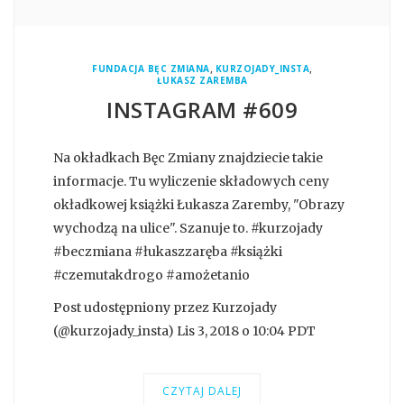
,
,
FUNDACJA BĘC ZMIANA
KURZOJADY_INSTA
ŁUKASZ ZAREMBA
INSTAGRAM #609
Na okładkach Bęc Zmiany znajdziecie takie
informacje. Tu wyliczenie składowych ceny
okładkowej książki Łukasza Zaremby, "Obrazy
wychodzą na ulice". Szanuje to. #kurzojady
#beczmiana #łukaszzaręba #książki
#czemutakdrogo #amożetanio
Post udostępniony przez Kurzojady
(@kurzojady_insta) Lis 3, 2018 o 10:04 PDT
CZYTAJ DALEJ