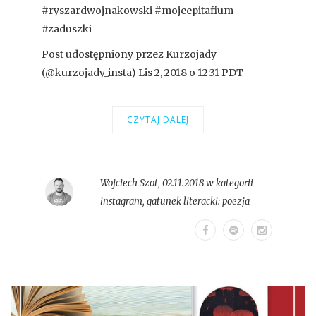
#ryszardwojnakowski #mojeepitafium
#zaduszki
Post udostępniony przez Kurzojady
(@kurzojady_insta) Lis 2, 2018 o 12:31 PDT
CZYTAJ DALEJ
Wojciech Szot
,
02.11.2018 w kategorii
instagram
, gatunek literacki:
poezja