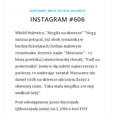
,
KURZOJADY_INSTA
WITOLD HULEWICZ
INSTAGRAM #606
Witold Hulewicz, "Mogiła na skwerze" "Nogą
można potrącić, tuż obok rynsztoka w
biednych kwiatach i hełmu stalowym
rynsztunku. Krzywy napis: "Nieznany" - i z
błota powłoka, i słowa twardej chwały: "Padł na
posterunku". Jemu to się należy najszczerszy z
pacierzy, co umierając szeptał: Warszawy nie
damy! Grób na skwerze ulicznym, krzyż z
okiennej ramy... Taka mała mogiłka, a w niej
wielkość leży"
Post udostępniony przez Kurzojady
(@kurzojady_insta) Lis 1, 2018 o 6:40 PDT