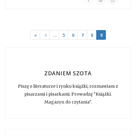
«
﹤
…
5
6
7
8
9
ZDANIEM SZOTA
Piszę o literaturze i rynku książki, rozmawiam z
pisarzami i pisarkami. Prowadzę "Książki.
Magazyn do czytania".