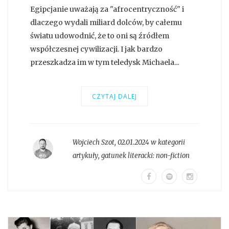
Egipcjanie uważają za "afrocentryczność" i
dlaczego wydali miliard dolców, by całemu
światu udowodnić, że to oni są źródłem
współczesnej cywilizacji. I jak bardzo
przeszkadza im w tym teledysk Michaela...
CZYTAJ DALEJ
Wojciech Szot
,
02.01.2024 w kategorii
artykuły
, gatunek literacki:
non-fiction