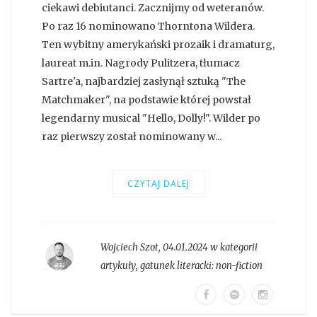
ciekawi debiutanci. Zacznijmy od weteranów.
Po raz 16 nominowano Thorntona Wildera.
Ten wybitny amerykański prozaik i dramaturg,
laureat m.in. Nagrody Pulitzera, tłumacz
Sartre'a, najbardziej zasłynął sztuką "The
Matchmaker", na podstawie której powstał
legendarny musical "Hello, Dolly!". Wilder po
raz pierwszy został nominowany w...
CZYTAJ DALEJ
Wojciech Szot
,
04.01.2024 w kategorii
artykuły
, gatunek literacki:
non-fiction