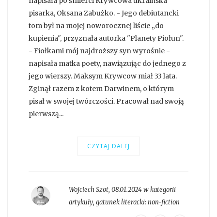
napisała po śmierci Krywcowa ukraińska
pisarka, Oksana Zabużko. - Jego debiutancki
tom był na mojej noworocznej liście „do
kupienia", przyznała autorka "Planety Piołun".
- Fiołkami mój najdroższy syn wyrośnie -
napisała matka poety, nawiązując do jednego z
jego wierszy. Maksym Krywcow miał 33 lata.
Zginął razem z kotem Darwinem, o którym
pisał w swojej twórczości. Pracował nad swoją
pierwszą...
CZYTAJ DALEJ
Wojciech Szot
,
08.01.2024 w kategorii
artykuły
, gatunek literacki:
non-fiction