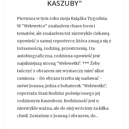
KASZUBY"
Pierwsza w tym roku moja Książka Tygodnia.
W "Welewetce" znalazłem chaos form i
tematów, ale znalazłem też niezwykle ciekawą
opowieść o samej reporterce, która zmaga się z
tożsamością, rodziną, przestrzenią. I ta
autobiograficzna, rodzinna opowieść jest
najsilniejszą stroną "Welewetki". *** Żeby
tańczyć z obrazem nie wystarczy mieć silne
ramiona. - Do obrazu trzeba się nadawać -
mówi Joanna, jedna z bohaterek “Welewetki”,
reportażu Stasi Budzisz poświęconego jej
rodzinnym Kaszubom. Rodzinność jest u
niezwykle ważna, ale do niej wrócimy za kilka
chwil. Zostańmy z Joanną i obrazem, do...