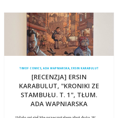
,
,
TIMOF COMICS
ADA WAPNIARSKA
ERSIN KARABULUT
[RECENZJA] ERSIN
KARABULUT, "KRONIKI ZE
STAMBUŁU. T. 1", TŁUM.
ADA WAPNIARSKA
Udało mi się! Nie przeczytałem zbyt dużo. W