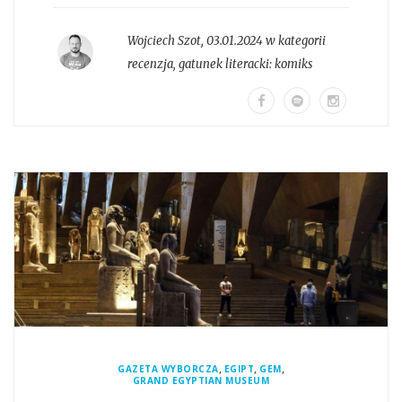
Wojciech Szot
,
03.01.2024 w kategorii
recenzja
, gatunek literacki:
komiks
,
,
,
GAZETA WYBORCZA
EGIPT
GEM
GRAND EGYPTIAN MUSEUM