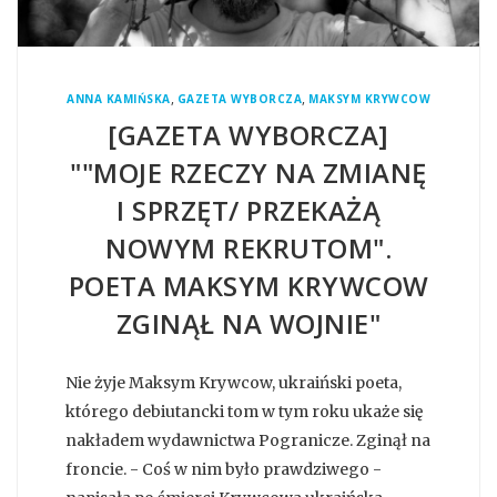
,
,
ANNA KAMIŃSKA
GAZETA WYBORCZA
MAKSYM KRYWCOW
[GAZETA WYBORCZA]
""MOJE RZECZY NA ZMIANĘ
I SPRZĘT/ PRZEKAŻĄ
NOWYM REKRUTOM".
POETA MAKSYM KRYWCOW
ZGINĄŁ NA WOJNIE"
Nie żyje Maksym Krywcow, ukraiński poeta,
którego debiutancki tom w tym roku ukaże się
nakładem wydawnictwa Pogranicze. Zginął na
froncie. - Coś w nim było prawdziwego -