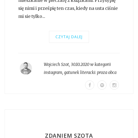
mieszkanie w pieczarę z książkami. Przysypię
się nimi i prześpię ten czas, kiedy na usta ciśnie
mi sie tylko...
CZYTAJ DALEJ
Wojciech Szot
,
30.10.2020 w kategorii
instagram
, gatunek literacki:
proza obca
ZDANIEM SZOTA