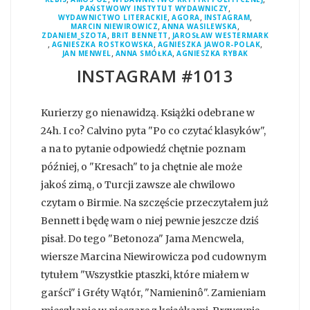
,
PAŃSTWOWY INSTYTUT WYDAWNICZY
,
,
,
WYDAWNICTWO LITERACKIE
AGORA
INSTAGRAM
,
,
MARCIN NIEWIROWICZ
ANNA WASILEWSKA
,
,
ZDANIEM_SZOTA
BRIT BENNETT
JAROSŁAW WESTERMARK
,
,
,
AGNIESZKA ROSTKOWSKA
AGNIESZKA JAWOR-POLAK
,
,
JAN MENWEL
ANNA SMÓŁKA
AGNIESZKA RYBAK
INSTAGRAM #1013
Kurierzy go nienawidzą. Książki odebrane w
24h. I co? Calvino pyta "Po co czytać klasyków",
a na to pytanie odpowiedź chętnie poznam
później, o "Kresach" to ja chętnie ale może
jakoś zimą, o Turcji zawsze ale chwilowo
czytam o Birmie. Na szczęście przeczytałem już
Bennett i będę wam o niej pewnie jeszcze dziś
pisał. Do tego "Betonoza" Jama Mencwela,
wiersze Marcina Niewirowicza pod cudownym
tytułem "Wszystkie ptaszki, które miałem w
garści" i Gréty Wątór, "Namieninô". Zamieniam