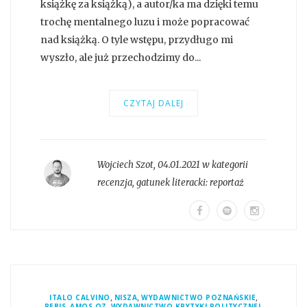
książkę za książką), a autor/ka ma dzięki temu
trochę mentalnego luzu i może popracować
nad książką. O tyle wstępu, przydługo mi
wyszło, ale już przechodzimy do...
CZYTAJ DALEJ
Wojciech Szot
,
04.01.2021 w kategorii
recenzja
, gatunek literacki:
reportaż
,
,
,
ITALO CALVINO
NISZA
WYDAWNICTWO POZNAŃSKIE
,
,
,
REBIS
AMOS OZ
WYDAWNICTWO KRYTYKI POLITYCZNEJ