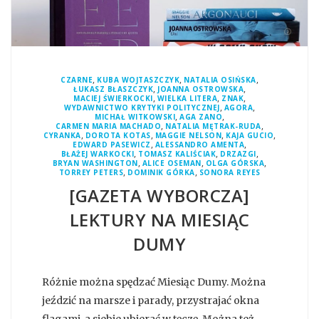
,
,
,
CZARNE
KUBA WOJTASZCZYK
NATALIA OSIŃSKA
,
,
ŁUKASZ BŁASZCZYK
JOANNA OSTROWSKA
,
,
,
MACIEJ ŚWIERKOCKI
WIELKA LITERA
ZNAK
,
,
WYDAWNICTWO KRYTYKI POLITYCZNEJ
AGORA
,
,
MICHAŁ WITKOWSKI
AGA ZANO
,
,
CARMEN MARIA MACHADO
NATALIA MĘTRAK-RUDA
,
,
,
,
CYRANKA
DOROTA KOTAS
MAGGIE NELSON
KAJA GUCIO
,
,
EDWARD PASEWICZ
ALESSANDRO AMENTA
,
,
,
BŁAŻEJ WARKOCKI
TOMASZ KALIŚCIAK
DRZAZGI
,
,
,
BRYAN WASHINGTON
ALICE OSEMAN
OLGA GÓRSKA
,
,
TORREY PETERS
DOMINIK GÓRKA
SONORA REYES
[GAZETA WYBORCZA]
LEKTURY NA MIESIĄC
DUMY
Różnie można spędzać Miesiąc Dumy. Można
jeździć na marsze i parady, przystrajać okna
flagami, a siebie ubierać w tęczę. Można też