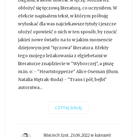
obłożyć się tęczową literaturą, co uczyniłem. W
efekcie napisałem tekst, w którym próbuję
wyłuskać dla was najciekawsze tytuły i jeszcze
ułożyć opowieść o nich w ten sposób, by rzucić
jakieś nowe światło na to w jakim momencie
dziejowym jest “tęczowa” literatura. Efekty
tego mojego leżakowania z elgiebetami w
literaturze znajdziecie w “Wyborczej”, a piszę
m.in. o: - "Heartstopperze" Alice Oseman (tłum.
Natalia Mętrak-Ruda) - "Trans i pół, bejbi"
autorstwa...
CZYTAJ DALEJ
Wojciech Szot
,
23.06.2022 w kategorii