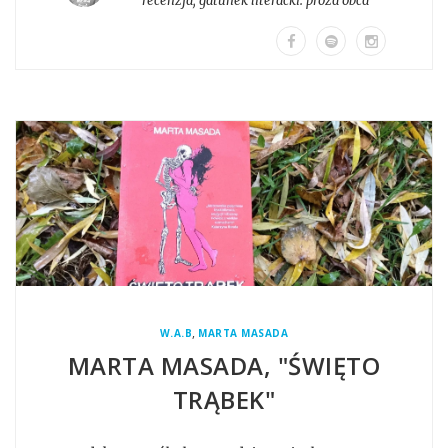
recenzja
, gatunek literacki:
proza obca
,
W.A.B
MARTA MASADA
MARTA MASADA, "ŚWIĘTO
TRĄBEK"