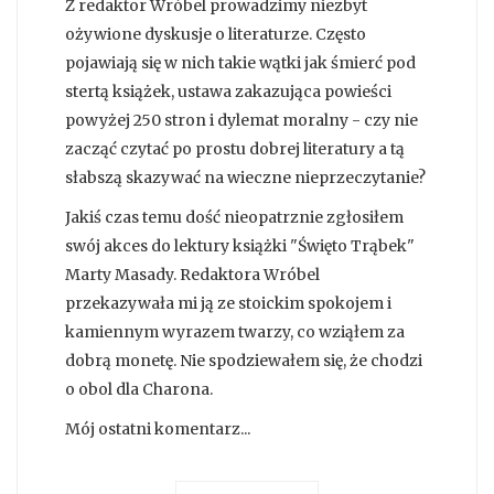
Z redaktor Wróbel prowadzimy niezbyt
ożywione dyskusje o literaturze. Często
pojawiają się w nich takie wątki jak śmierć pod
stertą książek, ustawa zakazująca powieści
powyżej 250 stron i dylemat moralny - czy nie
zacząć czytać po prostu dobrej literatury a tą
słabszą skazywać na wieczne nieprzeczytanie?
Jakiś czas temu dość nieopatrznie zgłosiłem
swój akces do lektury książki "Święto Trąbek"
Marty Masady. Redaktora Wróbel
przekazywała mi ją ze stoickim spokojem i
kamiennym wyrazem twarzy, co wziąłem za
dobrą monetę. Nie spodziewałem się, że chodzi
o obol dla Charona.
Mój ostatni komentarz...