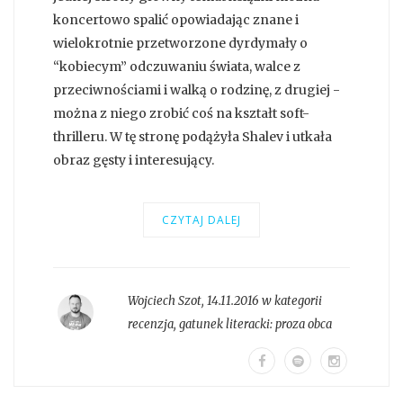
koncertowo spalić opowiadając znane i
wielokrotnie przetworzone dyrdymały o
“kobiecym” odczuwaniu świata, walce z
przeciwnościami i walką o rodzinę, z drugiej -
można z niego zrobić coś na kształt soft-
thrilleru. W tę stronę podążyła Shalev i utkała
obraz gęsty i interesujący.
CZYTAJ DALEJ
Wojciech Szot
,
14.11.2016 w kategorii
recenzja
, gatunek literacki:
proza obca