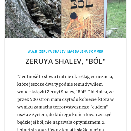
,
,
W.A.B
ZERUYA SHALEV
MAGDALENA SOMMER
ZERUYA SHALEV, "BÓL"
Nieufność to słowo trafnie określające uczucia,
które jeszcze dwa tygodnie temu żywiłem
wobec książki Zeruyi Shalev, “Ból”. Obietnica, że
przez 500 stron mam czytać o kobiecie, która w
wyniku zamachu terrorystycznego “cudem”
uszła z życiem, do którego końca towarzyszyć
będzie jej ból, nie napawała optymizmem. Z
jednej strony główny temat książki można