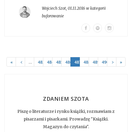
Wojciech Szot
,
01.11.2016 w kategorii
buforowanie
«
﹤
…
483
484
485
486
487
488
489
490
﹥
»
ZDANIEM SZOTA
Piszę o literaturze i rynku książki, rozmawiam z
pisarzami i pisarkami. Prowadzę "Książki.
Magazyn do czytania".