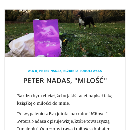
,
,
W.A.B
PETER NADAS
ELŻBIETA SOBOLEWSKA
PETER NADAS, "MIŁOŚĆ"
Bardzo bym chciał, żeby jakiś facet napisał taką
książkę o miłości do mnie.
Po wypaleniu z Evą jointa, narrator “Miłości”
Petera Nadasa opisuje wizje, które towarzyszą
“upaleniu”. Odurzony trawą i miłością bohater