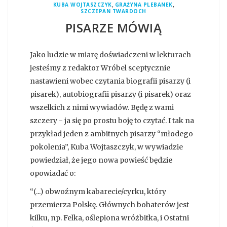
,
,
KUBA WOJTASZCZYK
GRAŻYNA PLEBANEK
SZCZEPAN TWARDOCH
PISARZE MÓWIĄ
Jako ludzie w miarę doświadczeni w lekturach
jesteśmy z redaktor Wróbel sceptycznie
nastawieni wobec czytania biografii pisarzy (i
pisarek), autobiografii pisarzy (i pisarek) oraz
wszelkich z nimi wywiadów. Będę z wami
szczery - ja się po prostu boję to czytać. I tak na
przykład jeden z ambitnych pisarzy “młodego
pokolenia”, Kuba Wojtaszczyk, w wywiadzie
powiedział, że jego nowa powieść będzie
opowiadać o:
“(...) obwoźnym kabarecie/cyrku, który
przemierza Polskę. Głównych bohaterów jest
kilku, np. Felka, oślepiona wróżbitka, i Ostatni