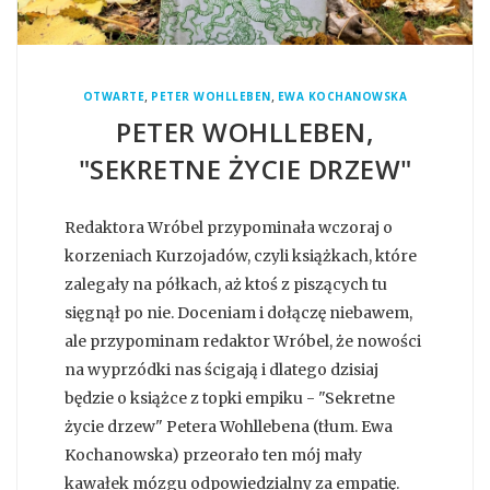
,
,
OTWARTE
PETER WOHLLEBEN
EWA KOCHANOWSKA
PETER WOHLLEBEN,
"SEKRETNE ŻYCIE DRZEW"
Redaktora Wróbel przypominała wczoraj o
korzeniach Kurzojadów, czyli książkach, które
zalegały na półkach, aż ktoś z piszących tu
sięgnął po nie. Doceniam i dołączę niebawem,
ale przypominam redaktor Wróbel, że nowości
na wyprzódki nas ścigają i dlatego dzisiaj
będzie o książce z topki empiku - "Sekretne
życie drzew" Petera Wohllebena (tłum. Ewa
Kochanowska) przeorało ten mój mały
kawałek mózgu odpowiedzialny za empatię.