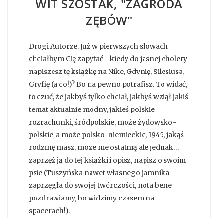
WIT SZOSTAK, "ZAGRODA
ZĘBÓW"
Drogi Autorze. Już w pierwszych słowach
chciałbym Cię zapytać - kiedy do jasnej cholery
napiszesz tę książkę na Nike, Gdynię, Silesiusa,
Gryfię (a co!)? Bo na pewno potrafisz. To widać,
to czuć, że jakbyś tylko chciał, jakbyś wziął jakiś
temat aktualnie modny, jakieś polskie
rozrachunki, śródpolskie, może żydowsko-
polskie, a może polsko-niemieckie, 1945, jakąś
rodzinę masz, może nie ostatnią ale jednak…
zaprzęż ją do tej książki i opisz, napisz o swoim
psie (Tuszyńska nawet własnego jamnika
zaprzęgła do swojej twórczości, nota bene
pozdrawiamy, bo widzimy czasem na
spacerach!).