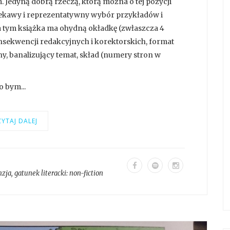
 Jedyną dobrą rzeczą, którą można o tej pozycji
a ciekawy i reprezentatywny wybór przykładów i
a tym książka ma ohydną okładkę (zwłaszcza 4
onsekwencji redakcyjnych i korektorskich, format
y, banalizujący temat, skład (numery stron w
o bym...
YTAJ DALEJ
nzja
, gatunek literacki:
non-fiction