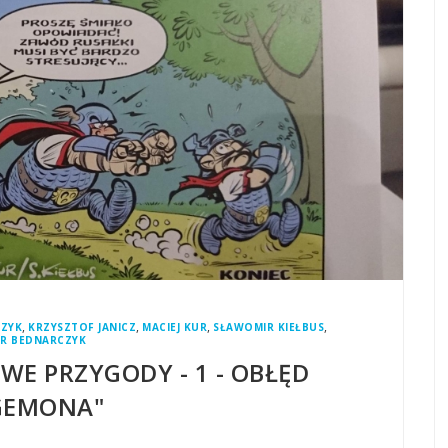
,
,
,
,
CZYK
KRZYSZTOF JANICZ
MACIEJ KUR
SŁAWOMIR KIEŁBUS
TR BEDNARCZYK
OWE PRZYGODY - 1 - OBŁĘD
GEMONA"