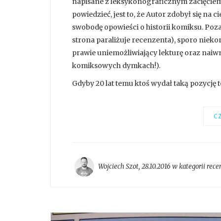
napisane z leksykonograficznym zacięciem.
powiedzieć, jest to, że Autor zdobył się n
swobodę opowieści o historii komiksu. Poz
strona paraliżuje recenzenta), sporo niek
prawie uniemożliwiający lekturę oraz naiwn
komiksowych dymkach!).
Gdyby 20 lat temu ktoś wydał taką pozycję t
CZ
Wojciech Szot
,
28.10.2016 w kategorii
rece