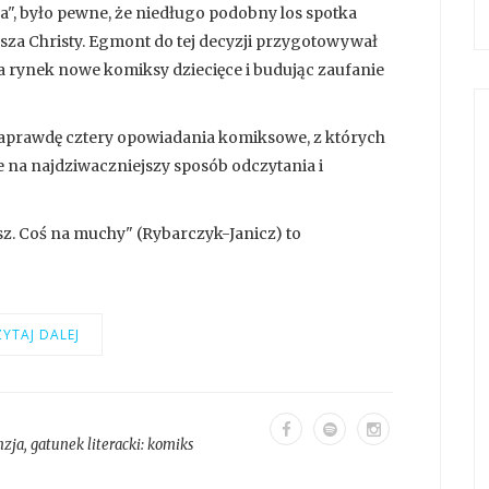
a", było pewne, że niedługo podobny los spotka
za Christy. Egmont do tej decyzji przygotowywał
 rynek nowe komiksy dziecięce i budując zaufanie
naprawdę cztery opowiadania komiksowe, z których
 na najdziwaczniejszy sposób odczytania i
sz. Coś na muchy" (Rybarczyk-Janicz) to
YTAJ DALEJ
nzja
, gatunek literacki:
komiks