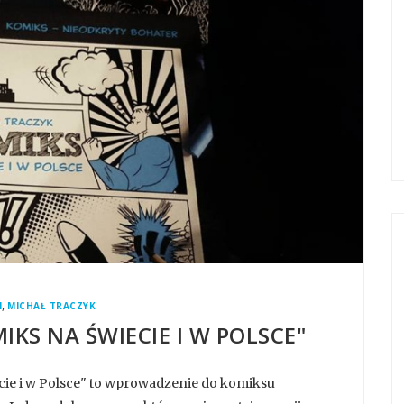
,
N
MICHAŁ TRACZYK
IKS NA ŚWIECIE I W POLSCE"
cie i w Polsce" to wprowadzenie do komiksu