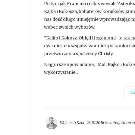
Po tym jak Francuzi reaktywowali "Asteriks
Kajka i Kokosza, bohaterów komiksów Janus
nas dość długo umiejętnie wprowadzając na
wobec swoich wyborów.
"Kajko i Kokosz. Obłęd Hegemona" to tak 
dwa niestety współzawodniczą w konkursie
przetworzenia spuścizny Christy.
Najgorsze opowiadanie, "Mali Kajko i Koko
wykorzystanie...
CZ
Wojciech Szot
,
23.10.2016 w kategorii
rece