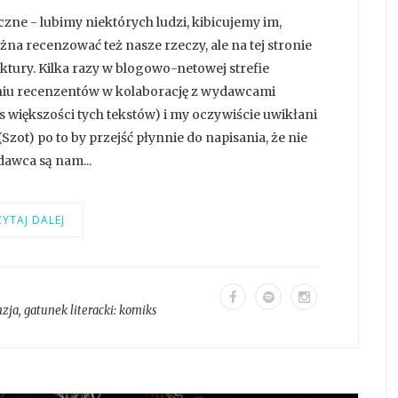
zne - lubimy niektórych ludzi, kibicujemy im,
a recenzować też nasze rzeczy, ale na tej stronie
ktury. Kilka razy w blogowo-netowej strefie
łaniu recenzentów w kolaborację z wydawcami
ns większości tych tekstów) i my oczywiście uwikłani
(Szot) po to by przejść płynnie do napisania, że nie
dawca są nam...
YTAJ DALEJ
nzja
, gatunek literacki:
komiks