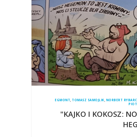
,
,
EGMONT
TOMASZ SAMOJLIK
NORBERT RYBAR
PIO
"KAJKO I KOKOSZ: N
HE