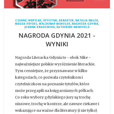
,
,
,
,
,
CZARNE
WBPICAK
OFFICYNA
KARAKTER
NATALIA MALEK
,
,
,
MAGDA HEYDEL
WALDEMAR BAWOŁEK
NAGRODA GDYNIA
,
JOANNA KRAKOWSKA
KATHERINE MANSFIELD
NAGRODA GDYNIA 2021 -
WYNIKI
Nagroda Literacka Gdynia to - obok Nike -
najważniejsze polskie wyróżnienie literackie.
Tym cenniejsze, że przyznawane w kilku
kategoriach, co pozwala czytelnikom i
czytelniczkom na poznanie tytułów, które
może przegapili na księgarnianych półkach.
Co roku wybory gdyńskiego jury są trochę
niszowe, trochę w kontrze, ale zawsze ciekawe i
wskazujące na ważne dla literatury (i nie tylko)