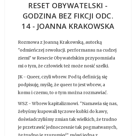
RESET OBYWATELSKI -
GODZINA BEZ FIKCJI ODC.
14 - JOANNA KRAKOWSKA
Rozmowa z Joanną Krakowską, autorką
"odmieńczej rewolucji. performansu na cudzej
ziemi" w Resecie Obywatelskim przypomniała
mi o tym, że człowiek też może nosić szelki.
JK - Queer, czyli wbrew. Pod tą definicją się
podpisuję, myślę, że queer to jest wbrew, a
komu i czemu, to o tym można rozmawiać.
WSZ - Wbrew kapitalizmowi. "Namawia się nas,
żebyśmy kupowali tęczowe kubki do kawy,
doświadczyliśmy zmian tak wielkich, że trudno
je przetrawić jednoczesnie tak pogmatwanych,
że trudno je zrozumieć”, mówi jedna z