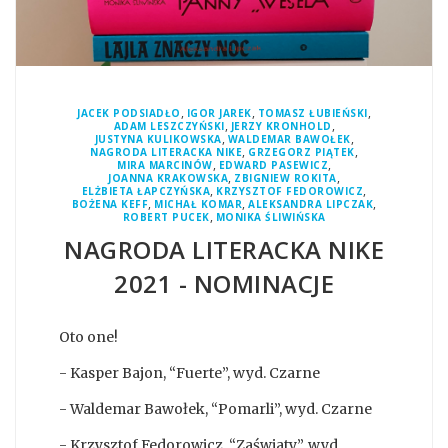
,
,
,
JACEK PODSIADŁO
IGOR JAREK
TOMASZ ŁUBIEŃSKI
,
,
ADAM LESZCZYŃSKI
JERZY KRONHOLD
,
,
JUSTYNA KULIKOWSKA
WALDEMAR BAWOŁEK
,
,
NAGRODA LITERACKA NIKE
GRZEGORZ PIĄTEK
,
,
MIRA MARCINÓW
EDWARD PASEWICZ
,
,
JOANNA KRAKOWSKA
ZBIGNIEW ROKITA
,
,
ELŻBIETA ŁAPCZYŃSKA
KRZYSZTOF FEDOROWICZ
,
,
,
BOŻENA KEFF
MICHAŁ KOMAR
ALEKSANDRA LIPCZAK
,
ROBERT PUCEK
MONIKA ŚLIWIŃSKA
NAGRODA LITERACKA NIKE
2021 - NOMINACJE
Oto one!
- Kasper Bajon, “Fuerte”, wyd. Czarne
- Waldemar Bawołek, “Pomarli”, wyd. Czarne
- Krzysztof Fedorowicz, “Zaświaty”, wyd.