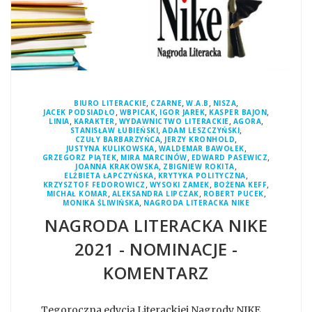
,
,
,
,
BIURO LITERACKIE
CZARNE
W.A.B
NISZA
,
,
,
,
JACEK PODSIADŁO
WBPICAK
IGOR JAREK
KASPER BAJON
,
,
,
,
LINIA
KARAKTER
WYDAWNICTWO LITERACKIE
AGORA
,
,
STANISŁAW ŁUBIEŃSKI
ADAM LESZCZYŃSKI
,
,
CZUŁY BARBARZYŃCA
JERZY KRONHOLD
,
,
JUSTYNA KULIKOWSKA
WALDEMAR BAWOŁEK
,
,
,
GRZEGORZ PIĄTEK
MIRA MARCINÓW
EDWARD PASEWICZ
,
,
JOANNA KRAKOWSKA
ZBIGNIEW ROKITA
,
,
ELŻBIETA ŁAPCZYŃSKA
KRYTYKA POLITYCZNA
,
,
,
KRZYSZTOF FEDOROWICZ
WYSOKI ZAMEK
BOŻENA KEFF
,
,
,
MICHAŁ KOMAR
ALEKSANDRA LIPCZAK
ROBERT PUCEK
,
MONIKA ŚLIWIŃSKA
NAGRODA LITERACKA NIKE
NAGRODA LITERACKA NIKE
2021 - NOMINACJE -
KOMENTARZ
Tegoroczna edycja Literackiej Nagrody NIKE